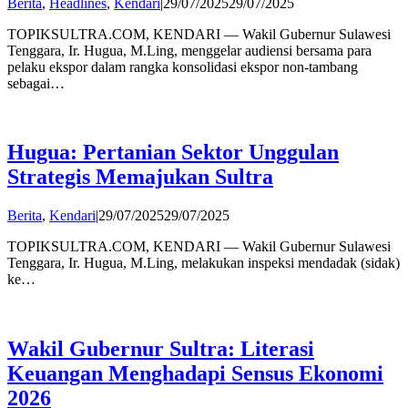
by
Berita
,
Headlines
,
Kendari
|
29/07/2025
29/07/2025
admin
TOPIKSULTRA.COM, KENDARI — Wakil Gubernur Sulawesi
Tenggara, Ir. Hugua, M.Ling, menggelar audiensi bersama para
pelaku ekspor dalam rangka konsolidasi ekspor non-tambang
sebagai…
Hugua: Pertanian Sektor Unggulan
Strategis Memajukan Sultra
by
Berita
,
Kendari
|
29/07/2025
29/07/2025
admin
TOPIKSULTRA.COM, KENDARI — Wakil Gubernur Sulawesi
Tenggara, Ir. Hugua, M.Ling, melakukan inspeksi mendadak (sidak)
ke…
Wakil Gubernur Sultra: Literasi
Keuangan Menghadapi Sensus Ekonomi
2026