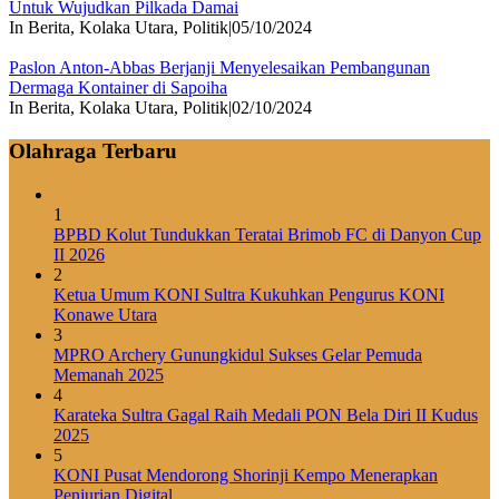
Untuk Wujudkan Pilkada Damai
In Berita, Kolaka Utara, Politik
|
05/10/2024
Paslon Anton-Abbas Berjanji Menyelesaikan Pembangunan
Dermaga Kontainer di Sapoiha
In Berita, Kolaka Utara, Politik
|
02/10/2024
Olahraga Terbaru
1
BPBD Kolut Tundukkan Teratai Brimob FC di Danyon Cup
II 2026
2
Ketua Umum KONI Sultra Kukuhkan Pengurus KONI
Konawe Utara
3
MPRO Archery Gunungkidul Sukses Gelar Pemuda
Memanah 2025
4
Karateka Sultra Gagal Raih Medali PON Bela Diri II Kudus
2025
5
KONI Pusat Mendorong Shorinji Kempo Menerapkan
Penjurian Digital