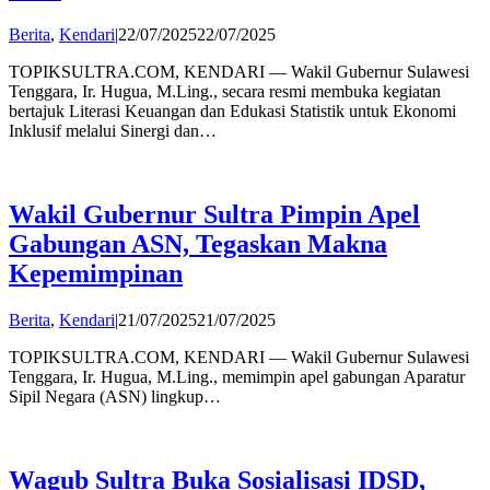
by
Berita
,
Kendari
|
22/07/2025
22/07/2025
admin
TOPIKSULTRA.COM, KENDARI — Wakil Gubernur Sulawesi
Tenggara, Ir. Hugua, M.Ling., secara resmi membuka kegiatan
bertajuk Literasi Keuangan dan Edukasi Statistik untuk Ekonomi
Inklusif melalui Sinergi dan…
Wakil Gubernur Sultra Pimpin Apel
Gabungan ASN, Tegaskan Makna
Kepemimpinan
by
Berita
,
Kendari
|
21/07/2025
21/07/2025
admin
TOPIKSULTRA.COM, KENDARI — Wakil Gubernur Sulawesi
Tenggara, Ir. Hugua, M.Ling., memimpin apel gabungan Aparatur
Sipil Negara (ASN) lingkup…
Wagub Sultra Buka Sosialisasi IDSD,