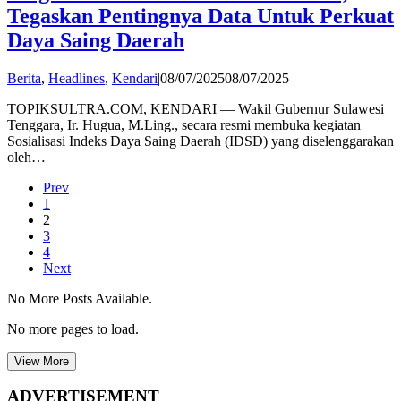
Tegaskan Pentingnya Data Untuk Perkuat
Daya Saing Daerah
by
Berita
,
Headlines
,
Kendari
|
08/07/2025
08/07/2025
admin
TOPIKSULTRA.COM, KENDARI — Wakil Gubernur Sulawesi
Tenggara, Ir. Hugua, M.Ling., secara resmi membuka kegiatan
Sosialisasi Indeks Daya Saing Daerah (IDSD) yang diselenggarakan
oleh…
Prev
1
2
3
4
Next
No More Posts Available.
No more pages to load.
View More
ADVERTISEMENT