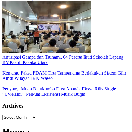
Antisipasi Gempa dan Tsunami, 64 Peserta Ikuti Sekolah Lapang
BMKG di Kolaka Utara
Kemarau Paksa PDAM Tirta Tampanama Berlakukan Sistem Gilir
Air di Wilayah IKK Wawo
Penyanyi Muda Bulukumba Diva Ananda Eksya Rilis Single
“Uwelaiki”, Perkuat Eksistensi Musik Bugis
Archives
Archives
Hugua