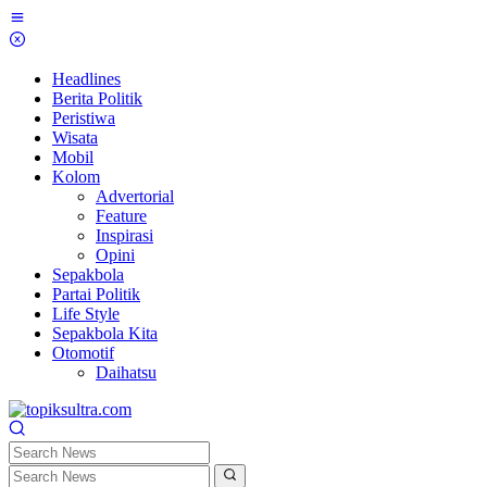
Skip
to
content
Headlines
Berita Politik
Peristiwa
Wisata
Mobil
Kolom
Advertorial
Feature
Inspirasi
Opini
Sepakbola
Partai Politik
Life Style
Sepakbola Kita
Otomotif
Daihatsu