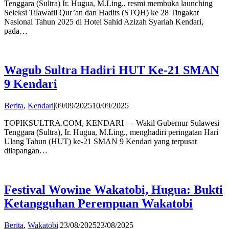
Tenggara (Sultra) Ir. Hugua, M.Ling., resmi membuka launching
Seleksi Tilawatil Qur’an dan Hadits (STQH) ke 28 Tingakat
Nasional Tahun 2025 di Hotel Sahid Azizah Syariah Kendari,
pada…
Wagub Sultra Hadiri HUT Ke-21 SMAN
9 Kendari
by
Berita
,
Kendari
|
09/09/2025
10/09/2025
admin
TOPIKSULTRA.COM, KENDARI — Wakil Gubernur Sulawesi
Tenggara (Sultra), Ir. Hugua, M.Ling., menghadiri peringatan Hari
Ulang Tahun (HUT) ke-21 SMAN 9 Kendari yang terpusat
dilapangan…
Festival Wowine Wakatobi, Hugua: Bukti
Ketangguhan Perempuan Wakatobi
by
Berita
,
Wakatobi
|
23/08/2025
23/08/2025