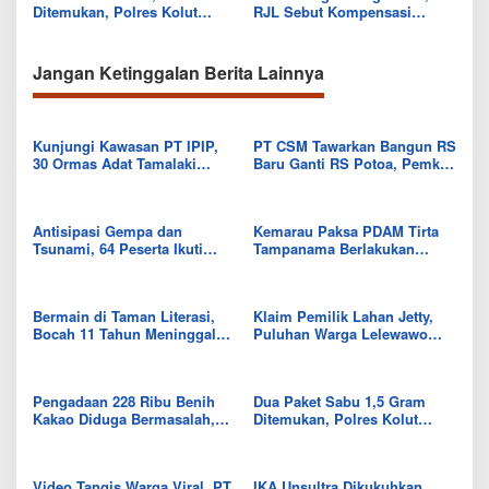
Ditemukan, Polres Kolut
RJL Sebut Kompensasi
Selidiki Keterlibatan
Tanaman Tumbuh Telah
Tersangka dalam Jaringan
Diselesaikan
Jangan Ketinggalan Berita Lainnya
Kunjungi Kawasan PT IPIP,
PT CSM Tawarkan Bangun RS
30 Ormas Adat Tamalaki
Baru Ganti RS Potoa, Pemkab
Tegaskan Dukung Investasi di
Kolut Mulai Kaji Skema Tukar
Bumi Mekongga
Aset
Antisipasi Gempa dan
Kemarau Paksa PDAM Tirta
Tsunami, 64 Peserta Ikuti
Tampanama Berlakukan
Sekolah Lapang BMKG di
Sistem Gilir Air di Wilayah
Kolaka Utara
IKK Wawo
Bermain di Taman Literasi,
Klaim Pemilik Lahan Jetty,
Bocah 11 Tahun Meninggal
Puluhan Warga Lelewawo
Usai Tersengat Listrik
Siap Kawal Pemuatan Ore
Nikel PT RDP
Pengadaan 228 Ribu Benih
Dua Paket Sabu 1,5 Gram
Kakao Diduga Bermasalah,
Ditemukan, Polres Kolut
Kejari Kolut Tingkatkan ke
Selidiki Keterlibatan
Tahap Penyidikan
Tersangka dalam Jaringan
Video Tangis Warga Viral, PT
IKA Unsultra Dikukuhkan