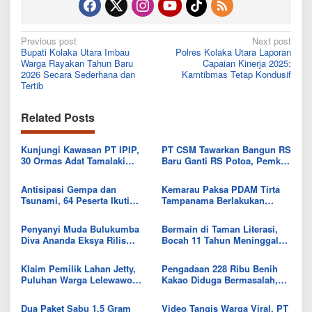
Post
Previous post
Next post
Bupati Kolaka Utara Imbau
Polres Kolaka Utara Laporan
navigation
Warga Rayakan Tahun Baru
Capaian Kinerja 2025:
2026 Secara Sederhana dan
Kamtibmas Tetap Kondusif
Tertib
Related Posts
Kunjungi Kawasan PT IPIP,
PT CSM Tawarkan Bangun RS
30 Ormas Adat Tamalaki
Baru Ganti RS Potoa, Pemkab
Tegaskan Dukung Investasi di
Kolut Mulai Kaji Skema Tukar
Bumi Mekongga
Aset
Antisipasi Gempa dan
Kemarau Paksa PDAM Tirta
Tsunami, 64 Peserta Ikuti
Tampanama Berlakukan
Sekolah Lapang BMKG di
Sistem Gilir Air di Wilayah
Kolaka Utara
IKK Wawo
Penyanyi Muda Bulukumba
Bermain di Taman Literasi,
Diva Ananda Eksya Rilis
Bocah 11 Tahun Meninggal
Single “Uwelaiki”, Perkuat
Usai Tersengat Listrik
Eksistensi Musik Bugis
Klaim Pemilik Lahan Jetty,
Pengadaan 228 Ribu Benih
Puluhan Warga Lelewawo
Kakao Diduga Bermasalah,
Siap Kawal Pemuatan Ore
Kejari Kolut Tingkatkan ke
Nikel PT RDP
Tahap Penyidikan
Dua Paket Sabu 1,5 Gram
Video Tangis Warga Viral, PT