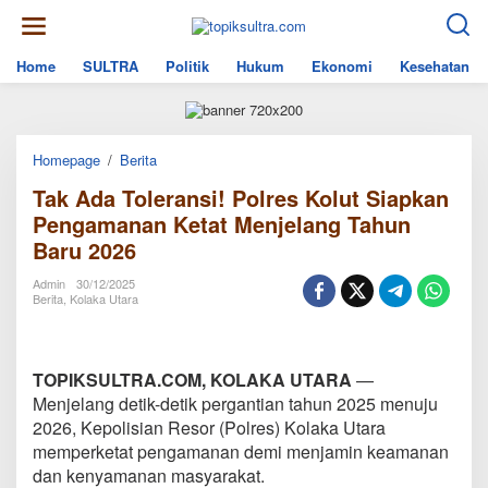
Skip
to
content
Home
SULTRA
Politik
Hukum
Ekonomi
Kesehatan
Tak
Homepage
/
Berita
Ada
Tak Ada Toleransi! Polres Kolut Siapkan
Toleransi!
Polres
Pengamanan Ketat Menjelang Tahun
Kolut
Baru 2026
Siapkan
Pengamanan
Ketat
Admin
30/12/2025
Menjelang
Berita
,
Kolaka Utara
Tahun
Baru
2026
TOPIKSULTRA.COM, KOLAKA UTARA
—
Menjelang detik-detik pergantian tahun 2025 menuju
2026, Kepolisian Resor (Polres) Kolaka Utara
memperketat pengamanan demi menjamin keamanan
dan kenyamanan masyarakat.