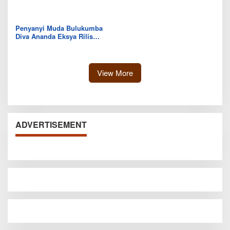
Sekolah Lapang BMKG di
Sistem Gilir Air di Wilayah
Kolaka Utara
IKK Wawo
Penyanyi Muda Bulukumba
Diva Ananda Eksya Rilis
Single “Uwelaiki”, Perkuat
Eksistensi Musik Bugis
View More
ADVERTISEMENT