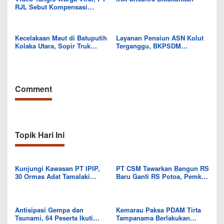
RJL Sebut Kompensasi
Tanaman Tumbuh Telah
Diselesaikan
Kecelakaan Maut di Batuputih
Layanan Pensiun ASN Kolut
Kolaka Utara, Sopir Truk
Terganggu, BKPSDM
Canter Tewas Usai Tabrak
Beberkan Kendalanya
Truk Parkir
Comment
Topik Hari Ini
Kunjungi Kawasan PT IPIP,
PT CSM Tawarkan Bangun RS
30 Ormas Adat Tamalaki
Baru Ganti RS Potoa, Pemkab
Tegaskan Dukung Investasi di
Kolut Mulai Kaji Skema Tukar
Bumi Mekongga
Aset
Antisipasi Gempa dan
Kemarau Paksa PDAM Tirta
Tsunami, 64 Peserta Ikuti
Tampanama Berlakukan