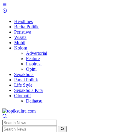
Skip
to
content
Headlines
Berita Politik
Peristiwa
Wisata
Mobil
Kolom
Advertorial
Feature
Inspirasi
Opini
Sepakbola
Partai Politik
Life Style
Sepakbola Kita
Otomotif
Daihatsu