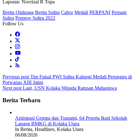
Laporan: Novrizal R Topa
Berita Olahraga
Berita Sultra
Cabor
Medali
PERPANI
Perpani
Sultra
Porprov Sultra 2022
Follow Us
Post
Previous post
Tim Futsal PWI Sultra Kalungi Medali Perunggu di
Porwanas XIII Jatim
navigation
Next post
Lagi, USN Kolaka Wisuda Ratusan Mahasiswa
Berita Terbaru
Antisipasi Gempa dan Tsunami, 64 Peserta Ikuti Sekolah
Lapang BMKG di Kolaka Utara
In Berita, Headlines, Kolaka Utara
06/08/2026