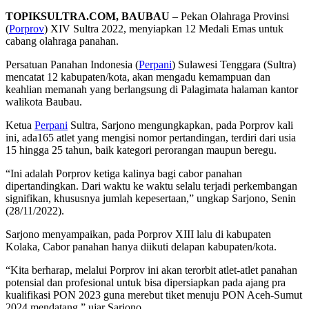
TOPIKSULTRA.COM, BAUBAU
– Pekan Olahraga Provinsi
(
Porprov
) XIV Sultra 2022, menyiapkan 12 Medali Emas untuk
cabang olahraga panahan.
Persatuan Panahan Indonesia (
Perpani
) Sulawesi Tenggara (Sultra)
mencatat 12 kabupaten/kota, akan mengadu kemampuan dan
keahlian memanah yang berlangsung di Palagimata halaman kantor
walikota Baubau.
Ketua
Perpani
Sultra, Sarjono mengungkapkan, pada Porprov kali
ini, ada165 atlet yang mengisi nomor pertandingan, terdiri dari usia
15 hingga 25 tahun, baik kategori perorangan maupun beregu.
“Ini adalah Porprov ketiga kalinya bagi cabor panahan
dipertandingkan. Dari waktu ke waktu selalu terjadi perkembangan
signifikan, khususnya jumlah kepesertaan,” ungkap Sarjono, Senin
(28/11/2022).
Sarjono menyampaikan, pada Porprov XIII lalu di kabupaten
Kolaka, Cabor panahan hanya diikuti delapan kabupaten/kota.
“Kita berharap, melalui Porprov ini akan terorbit atlet-atlet panahan
potensial dan profesional untuk bisa dipersiapkan pada ajang pra
kualifikasi PON 2023 guna merebut tiket menuju PON Aceh-Sumut
2024 mendatang,” ujar Sarjono.