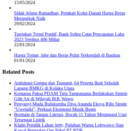
15/05/2024
Sidak Jelang Ramadhan, Pemkab Kolut Dapati Harga Beras
Merangkak Naik
29/02/2024
Tunjukan Trend Positif, Bank Sultra Catat Pencapaian Laba
2023 Tembus 406 Miliar
22/01/2024
Harga Tomat, Jahe dan Beras Pulut Terkendali di Baubau
01/01/2024
Related Posts
Antisipasi Gempa dan Tsunami, 64 Peserta Ikuti Sekolah
Lapang BMKG di Kolaka Utara
Kemarau Paksa PDAM Tirta Tampanama Berlakukan Sistem
Gilir Air di Wilayah IKK Wawo
Penyanyi Muda Bulukumba Diva Ananda Eksya Rilis Single
“Uwelaiki”, Perkuat Eksistensi Musik Bugis
Bermain di Taman Literasi, Bocah 11 Tahun Meninggal Usai
Tersengat Listrik
Klaim Pemilik Lahan Jetty, Puluhan Warga Lelewawo Siap
Kawal Pemuatan Ore Nikel PT RDP