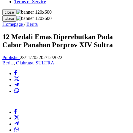
Terms of Service
close
close
12
Homepage
/
Berita
Medali
Emas
12 Medali Emas Diperebutkan Pada
Diperebutkan
Cabor Panahan Porprov XIV Sultra
Pada
Cabor
Panahan
Publisher
28/11/2022
02/12/2022
Porprov
Berita
,
Olahraga
,
SULTRA
XIV
Sultra