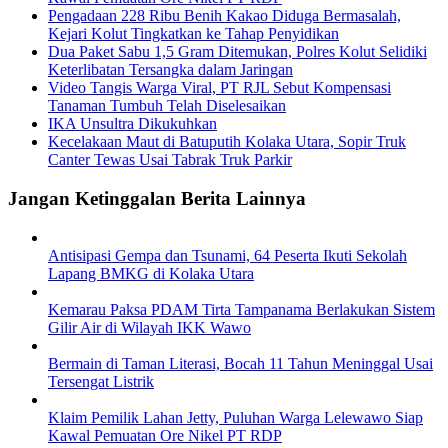
Pengadaan 228 Ribu Benih Kakao Diduga Bermasalah,
Kejari Kolut Tingkatkan ke Tahap Penyidikan
Dua Paket Sabu 1,5 Gram Ditemukan, Polres Kolut Selidiki
Keterlibatan Tersangka dalam Jaringan
Video Tangis Warga Viral, PT RJL Sebut Kompensasi
Tanaman Tumbuh Telah Diselesaikan
IKA Unsultra Dikukuhkan
Kecelakaan Maut di Batuputih Kolaka Utara, Sopir Truk
Canter Tewas Usai Tabrak Truk Parkir
Jangan Ketinggalan Berita Lainnya
Antisipasi Gempa dan Tsunami, 64 Peserta Ikuti Sekolah
Lapang BMKG di Kolaka Utara
Kemarau Paksa PDAM Tirta Tampanama Berlakukan Sistem
Gilir Air di Wilayah IKK Wawo
Bermain di Taman Literasi, Bocah 11 Tahun Meninggal Usai
Tersengat Listrik
Klaim Pemilik Lahan Jetty, Puluhan Warga Lelewawo Siap
Kawal Pemuatan Ore Nikel PT RDP