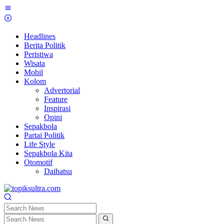
Skip
to
content
Headlines
Berita Politik
Peristiwa
Wisata
Mobil
Kolom
Advertorial
Feature
Inspirasi
Opini
Sepakbola
Partai Politik
Life Style
Sepakbola Kita
Otomotif
Daihatsu