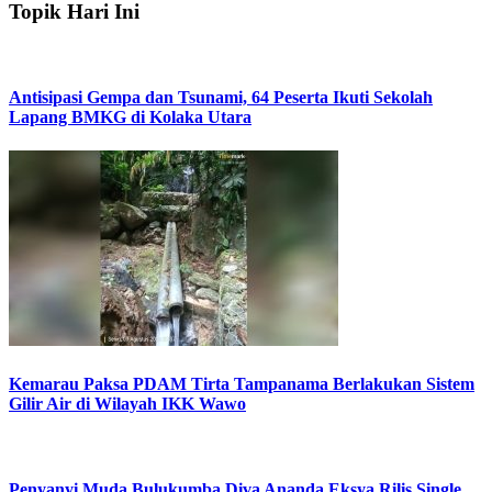
Topik Hari Ini
Antisipasi Gempa dan Tsunami, 64 Peserta Ikuti Sekolah
Lapang BMKG di Kolaka Utara
Kemarau Paksa PDAM Tirta Tampanama Berlakukan Sistem
Gilir Air di Wilayah IKK Wawo
Penyanyi Muda Bulukumba Diva Ananda Eksya Rilis Single