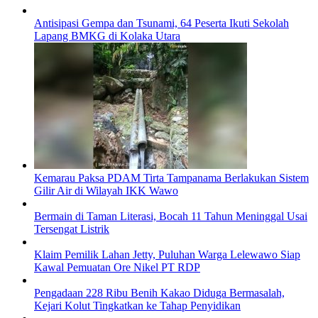
Antisipasi Gempa dan Tsunami, 64 Peserta Ikuti Sekolah
Lapang BMKG di Kolaka Utara
Kemarau Paksa PDAM Tirta Tampanama Berlakukan Sistem
Gilir Air di Wilayah IKK Wawo
Bermain di Taman Literasi, Bocah 11 Tahun Meninggal Usai
Tersengat Listrik
Klaim Pemilik Lahan Jetty, Puluhan Warga Lelewawo Siap
Kawal Pemuatan Ore Nikel PT RDP
Pengadaan 228 Ribu Benih Kakao Diduga Bermasalah,
Kejari Kolut Tingkatkan ke Tahap Penyidikan