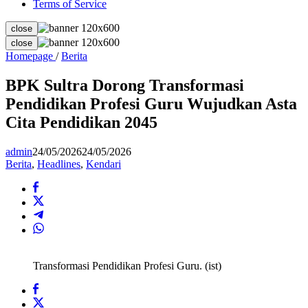
Terms of Service
close
close
BPK
Homepage
/
Berita
Sultra
Dorong
BPK Sultra Dorong Transformasi
Transformasi
Pendidikan Profesi Guru Wujudkan Asta
Pendidikan
Profesi
Cita Pendidikan 2045
Guru
Wujudkan
admin
24/05/2026
24/05/2026
Asta
Berita
,
Headlines
,
Kendari
Cita
Pendidikan
2045
Transformasi Pendidikan Profesi Guru. (ist)