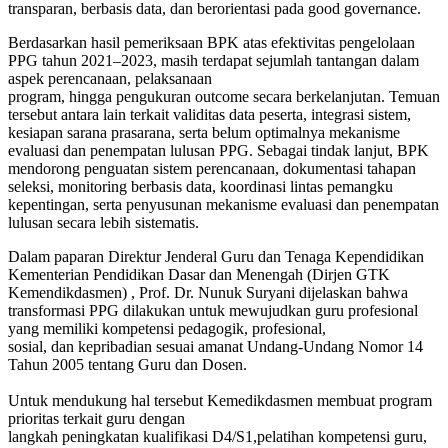
transparan, berbasis data, dan berorientasi pada good governance.
Berdasarkan hasil pemeriksaan BPK atas efektivitas pengelolaan
PPG tahun 2021–2023, masih terdapat sejumlah tantangan dalam
aspek perencanaan, pelaksanaan
program, hingga pengukuran outcome secara berkelanjutan. Temuan
tersebut antara lain terkait validitas data peserta, integrasi sistem,
kesiapan sarana prasarana, serta belum optimalnya mekanisme
evaluasi dan penempatan lulusan PPG. Sebagai tindak lanjut, BPK
mendorong penguatan sistem perencanaan, dokumentasi tahapan
seleksi, monitoring berbasis data, koordinasi lintas pemangku
kepentingan, serta penyusunan mekanisme evaluasi dan penempatan
lulusan secara lebih sistematis.
Dalam paparan Direktur Jenderal Guru dan Tenaga Kependidikan
Kementerian Pendidikan Dasar dan Menengah (Dirjen GTK
Kemendikdasmen) , Prof. Dr. Nunuk Suryani dijelaskan bahwa
transformasi PPG dilakukan untuk mewujudkan guru profesional
yang memiliki kompetensi pedagogik, profesional,
sosial, dan kepribadian sesuai amanat Undang-Undang Nomor 14
Tahun 2005 tentang Guru dan Dosen.
Untuk mendukung hal tersebut Kemedikdasmen membuat program
prioritas terkait guru dengan
langkah peningkatan kualifikasi D4/S1,pelatihan kompetensi guru,