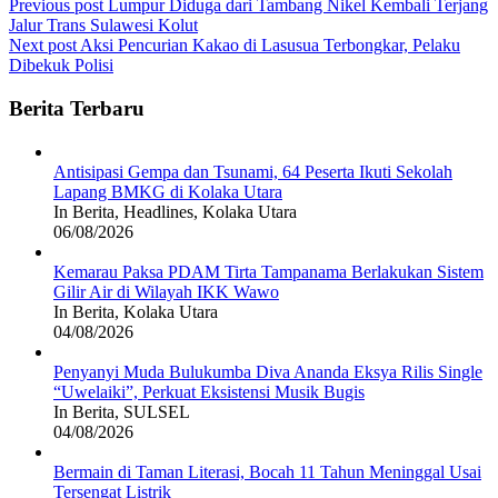
Post
Previous post
Lumpur Diduga dari Tambang Nikel Kembali Terjang
Jalur Trans Sulawesi Kolut
navigation
Next post
Aksi Pencurian Kakao di Lasusua Terbongkar, Pelaku
Dibekuk Polisi
Berita Terbaru
Antisipasi Gempa dan Tsunami, 64 Peserta Ikuti Sekolah
Lapang BMKG di Kolaka Utara
In Berita, Headlines, Kolaka Utara
06/08/2026
Kemarau Paksa PDAM Tirta Tampanama Berlakukan Sistem
Gilir Air di Wilayah IKK Wawo
In Berita, Kolaka Utara
04/08/2026
Penyanyi Muda Bulukumba Diva Ananda Eksya Rilis Single
“Uwelaiki”, Perkuat Eksistensi Musik Bugis
In Berita, SULSEL
04/08/2026
Bermain di Taman Literasi, Bocah 11 Tahun Meninggal Usai
Tersengat Listrik