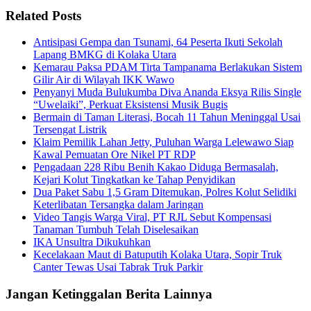
Related Posts
Antisipasi Gempa dan Tsunami, 64 Peserta Ikuti Sekolah
Lapang BMKG di Kolaka Utara
Kemarau Paksa PDAM Tirta Tampanama Berlakukan Sistem
Gilir Air di Wilayah IKK Wawo
Penyanyi Muda Bulukumba Diva Ananda Eksya Rilis Single
“Uwelaiki”, Perkuat Eksistensi Musik Bugis
Bermain di Taman Literasi, Bocah 11 Tahun Meninggal Usai
Tersengat Listrik
Klaim Pemilik Lahan Jetty, Puluhan Warga Lelewawo Siap
Kawal Pemuatan Ore Nikel PT RDP
Pengadaan 228 Ribu Benih Kakao Diduga Bermasalah,
Kejari Kolut Tingkatkan ke Tahap Penyidikan
Dua Paket Sabu 1,5 Gram Ditemukan, Polres Kolut Selidiki
Keterlibatan Tersangka dalam Jaringan
Video Tangis Warga Viral, PT RJL Sebut Kompensasi
Tanaman Tumbuh Telah Diselesaikan
IKA Unsultra Dikukuhkan
Kecelakaan Maut di Batuputih Kolaka Utara, Sopir Truk
Canter Tewas Usai Tabrak Truk Parkir
Jangan Ketinggalan Berita Lainnya