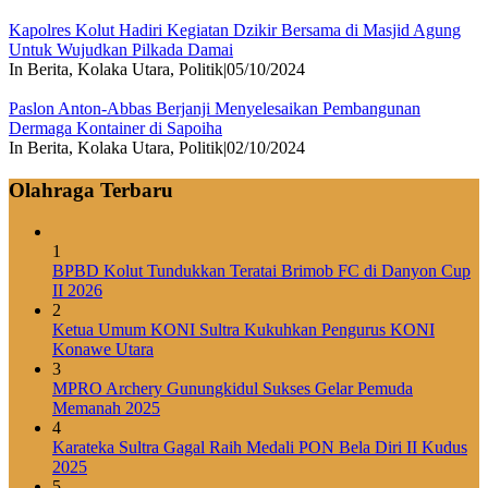
Kapolres Kolut Hadiri Kegiatan Dzikir Bersama di Masjid Agung
Untuk Wujudkan Pilkada Damai
In Berita, Kolaka Utara, Politik
|
05/10/2024
Paslon Anton-Abbas Berjanji Menyelesaikan Pembangunan
Dermaga Kontainer di Sapoiha
In Berita, Kolaka Utara, Politik
|
02/10/2024
Olahraga Terbaru
1
BPBD Kolut Tundukkan Teratai Brimob FC di Danyon Cup
II 2026
2
Ketua Umum KONI Sultra Kukuhkan Pengurus KONI
Konawe Utara
3
MPRO Archery Gunungkidul Sukses Gelar Pemuda
Memanah 2025
4
Karateka Sultra Gagal Raih Medali PON Bela Diri II Kudus
2025
5