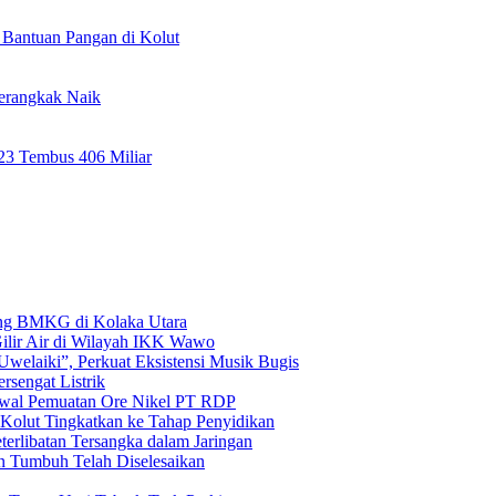
Bantuan Pangan di Kolut
erangkak Naik
023 Tembus 406 Miliar
pang BMKG di Kolaka Utara
lir Air di Wilayah IKK Wawo
welaiki”, Perkuat Eksistensi Musik Bugis
rsengat Listrik
awal Pemuatan Ore Nikel PT RDP
Kolut Tingkatkan ke Tahap Penyidikan
terlibatan Tersangka dalam Jaringan
n Tumbuh Telah Diselesaikan