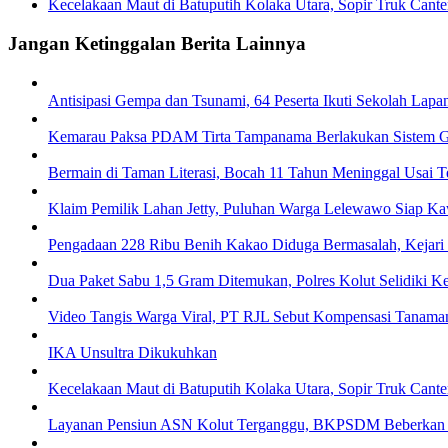
Kecelakaan Maut di Batuputih Kolaka Utara, Sopir Truk Cante
Jangan Ketinggalan Berita Lainnya
Antisipasi Gempa dan Tsunami, 64 Peserta Ikuti Sekolah La
Kemarau Paksa PDAM Tirta Tampanama Berlakukan Sistem Gi
Bermain di Taman Literasi, Bocah 11 Tahun Meninggal Usai Te
Klaim Pemilik Lahan Jetty, Puluhan Warga Lelewawo Siap K
Pengadaan 228 Ribu Benih Kakao Diduga Bermasalah, Kejari 
Dua Paket Sabu 1,5 Gram Ditemukan, Polres Kolut Selidiki Ke
Video Tangis Warga Viral, PT RJL Sebut Kompensasi Tanama
IKA Unsultra Dikukuhkan
Kecelakaan Maut di Batuputih Kolaka Utara, Sopir Truk Cante
Layanan Pensiun ASN Kolut Terganggu, BKPSDM Beberkan