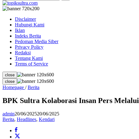
Disclaimer
Hubungi Kami
Iklan
Indeks Berita
Pedoman Media Siber
Privacy Policy
Redaksi
Tentang Kami
Terms of Service
close
close
BPK
Homepage
/
Berita
Sultra
Kolaborasi
BPK Sultra Kolaborasi Insan Pers Melalui
Insan
Pers
admin
20/06/2025
20/06/2025
Melalui
Berita
,
Headlines
,
Kendari
Media
Gathering
Ngobrol
Pintar