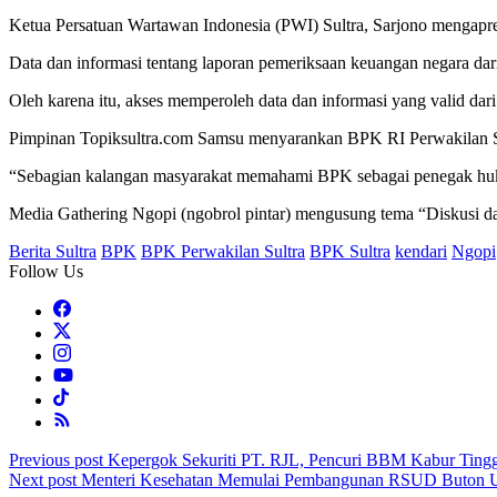
Ketua Persatuan Wartawan Indonesia (PWI) Sultra, Sarjono mengapre
Data dan informasi tentang laporan pemeriksaan keuangan negara dari 
Oleh karena itu, akses memperoleh data dan informasi yang valid dar
Pimpinan Topiksultra.com Samsu menyarankan BPK RI Perwakilan Sul
“Sebagian kalangan masyarakat memahami BPK sebagai penegak hukum
Media Gathering Ngopi (ngobrol pintar) mengusung tema “Diskusi da
Berita Sultra
BPK
BPK Perwakilan Sultra
BPK Sultra
kendari
Ngopi
Follow Us
Post
Previous post
Kepergok Sekuriti PT. RJL, Pencuri BBM Kabur Ting
Next post
Menteri Kesehatan Memulai Pembangunan RSUD Buton U
navigation