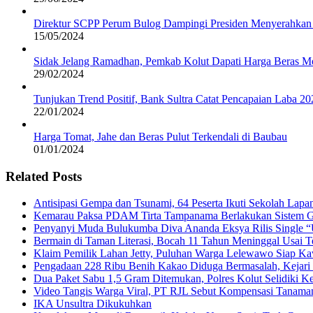
Direktur SCPP Perum Bulog Dampingi Presiden Menyerahkan 
15/05/2024
Sidak Jelang Ramadhan, Pemkab Kolut Dapati Harga Beras M
29/02/2024
Tunjukan Trend Positif, Bank Sultra Catat Pencapaian Laba 2
22/01/2024
Harga Tomat, Jahe dan Beras Pulut Terkendali di Baubau
01/01/2024
Related Posts
Antisipasi Gempa dan Tsunami, 64 Peserta Ikuti Sekolah La
Kemarau Paksa PDAM Tirta Tampanama Berlakukan Sistem Gi
Penyanyi Muda Bulukumba Diva Ananda Eksya Rilis Single “U
Bermain di Taman Literasi, Bocah 11 Tahun Meninggal Usai Te
Klaim Pemilik Lahan Jetty, Puluhan Warga Lelewawo Siap K
Pengadaan 228 Ribu Benih Kakao Diduga Bermasalah, Kejari 
Dua Paket Sabu 1,5 Gram Ditemukan, Polres Kolut Selidiki Ke
Video Tangis Warga Viral, PT RJL Sebut Kompensasi Tanama
IKA Unsultra Dikukuhkan