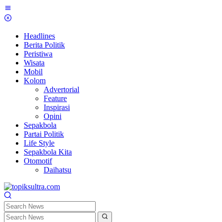
Skip
to
content
Headlines
Berita Politik
Peristiwa
Wisata
Mobil
Kolom
Advertorial
Feature
Inspirasi
Opini
Sepakbola
Partai Politik
Life Style
Sepakbola Kita
Otomotif
Daihatsu