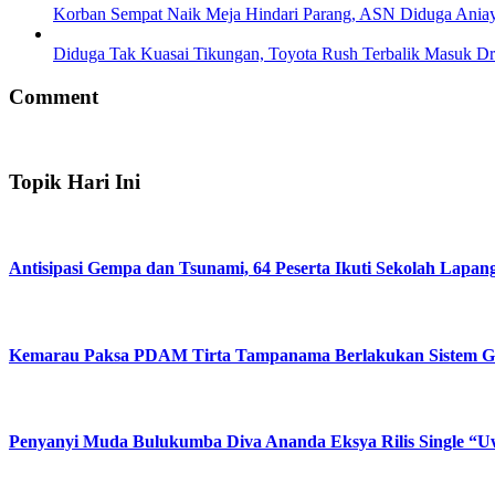
Korban Sempat Naik Meja Hindari Parang, ASN Diduga Aniay
Diduga Tak Kuasai Tikungan, Toyota Rush Terbalik Masuk Dr
Comment
Topik Hari Ini
Antisipasi Gempa dan Tsunami, 64 Peserta Ikuti Sekolah Lapa
Kemarau Paksa PDAM Tirta Tampanama Berlakukan Sistem Gil
Penyanyi Muda Bulukumba Diva Ananda Eksya Rilis Single “Uwe