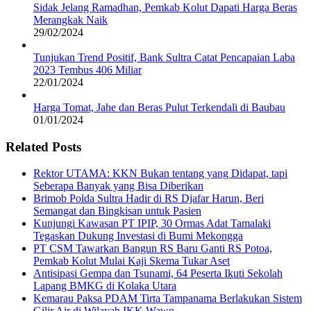
Sidak Jelang Ramadhan, Pemkab Kolut Dapati Harga Beras
Merangkak Naik
29/02/2024
Tunjukan Trend Positif, Bank Sultra Catat Pencapaian Laba
2023 Tembus 406 Miliar
22/01/2024
Harga Tomat, Jahe dan Beras Pulut Terkendali di Baubau
01/01/2024
Related Posts
Rektor UTAMA: KKN Bukan tentang yang Didapat, tapi
Seberapa Banyak yang Bisa Diberikan
Brimob Polda Sultra Hadir di RS Djafar Harun, Beri
Semangat dan Bingkisan untuk Pasien
Kunjungi Kawasan PT IPIP, 30 Ormas Adat Tamalaki
Tegaskan Dukung Investasi di Bumi Mekongga
PT CSM Tawarkan Bangun RS Baru Ganti RS Potoa,
Pemkab Kolut Mulai Kaji Skema Tukar Aset
Antisipasi Gempa dan Tsunami, 64 Peserta Ikuti Sekolah
Lapang BMKG di Kolaka Utara
Kemarau Paksa PDAM Tirta Tampanama Berlakukan Sistem
Gilir Air di Wilayah IKK Wawo