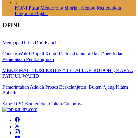
5
KONI Pusat Mendorong Shorinji Kempo Menerapkan
Penjurian Digital
OPINI
Mengapa Harus Don Kancil?
Catatan Wakil Bupati Kolut: Refleksi tentang Hak Daerah dan
Pemerataan Pembangunan
MENIKMATI PUISI KRITIS ” TETAPLAH BODOH”, KARYA
FATHUL WAHID
Pemerintahan Adalah Proses Berkelanjutan, Bukan Ajang Klaim
Pribadi
Sang DPD Konten dan Cuitan-Cuitannya