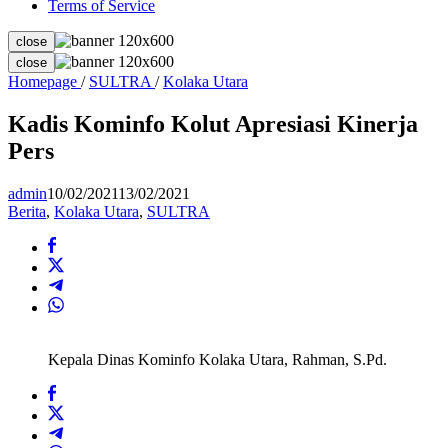
Terms of Service
close
close
Kadis
Homepage
/
SULTRA
/
Kolaka Utara
Kominfo
Kolut
Kadis Kominfo Kolut Apresiasi Kinerja
Apresiasi
Pers
Kinerja
Pers
admin
10/02/2021
13/02/2021
Berita
,
Kolaka Utara
,
SULTRA
Kepala Dinas Kominfo Kolaka Utara, Rahman, S.Pd.