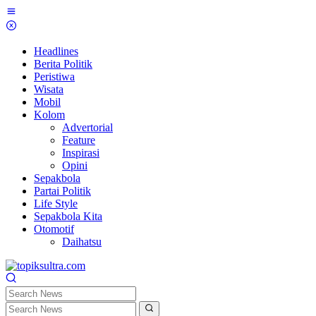
Skip
to
content
Headlines
Berita Politik
Peristiwa
Wisata
Mobil
Kolom
Advertorial
Feature
Inspirasi
Opini
Sepakbola
Partai Politik
Life Style
Sepakbola Kita
Otomotif
Daihatsu