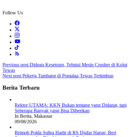
Follow Us
Post
Previous post
Diduga Kesetrum, Tehnisi Mesin Crusher di Kolut
Tewas
navigation
Next post
Pekerja Tambang di Pomalaa Tewas Tertimbun
Berita Terbaru
Rektor UTAMA: KKN Bukan tentang yang Didapat, tapi
Seberapa Banyak yang Bisa Diberikan
In Berita, Makassar
09/08/2026
Brimob Polda Sultra Hadir di RS Djafar Harun, Beri