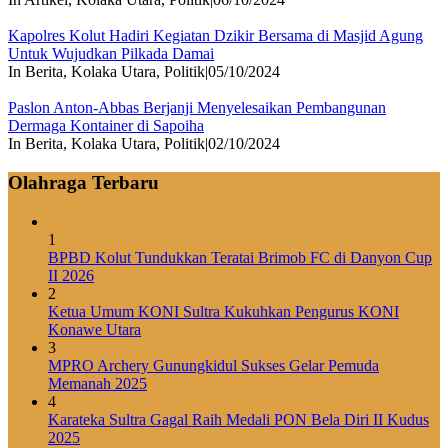
Kapolres Kolut Hadiri Kegiatan Dzikir Bersama di Masjid Agung
Untuk Wujudkan Pilkada Damai
In Berita, Kolaka Utara, Politik
|
05/10/2024
Paslon Anton-Abbas Berjanji Menyelesaikan Pembangunan
Dermaga Kontainer di Sapoiha
In Berita, Kolaka Utara, Politik
|
02/10/2024
Olahraga Terbaru
1
BPBD Kolut Tundukkan Teratai Brimob FC di Danyon Cup
II 2026
2
Ketua Umum KONI Sultra Kukuhkan Pengurus KONI
Konawe Utara
3
MPRO Archery Gunungkidul Sukses Gelar Pemuda
Memanah 2025
4
Karateka Sultra Gagal Raih Medali PON Bela Diri II Kudus
2025