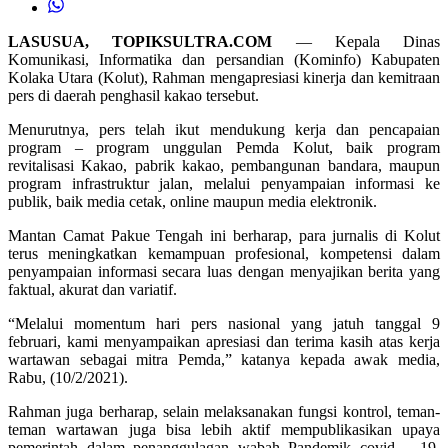
LASUSUA, TOPIKSULTRA.COM
— Kepala Dinas
Komunikasi, Informatika dan persandian (Kominfo) Kabupaten
Kolaka Utara (Kolut), Rahman mengapresiasi kinerja dan kemitraan
pers di daerah penghasil kakao tersebut.
Menurutnya, pers telah ikut mendukung kerja dan pencapaian
program – program unggulan Pemda Kolut, baik program
revitalisasi Kakao, pabrik kakao, pembangunan bandara, maupun
program infrastruktur jalan, melalui penyampaian informasi ke
publik, baik media cetak, online maupun media elektronik.
Mantan Camat Pakue Tengah ini berharap, para jurnalis di Kolut
terus meningkatkan kemampuan profesional, kompetensi dalam
penyampaian informasi secara luas dengan menyajikan berita yang
faktual, akurat dan variatif.
“Melalui momentum hari pers nasional yang jatuh tanggal 9
februari, kami menyampaikan apresiasi dan terima kasih atas kerja
wartawan sebagai mitra Pemda,” katanya kepada awak media,
Rabu, (10/2/2021).
Rahman juga berharap, selain melaksanakan fungsi kontrol, teman-
teman wartawan juga bisa lebih aktif mempublikasikan upaya
pemerintah dalam penanggulagan wabah Pandemik covid – 19,