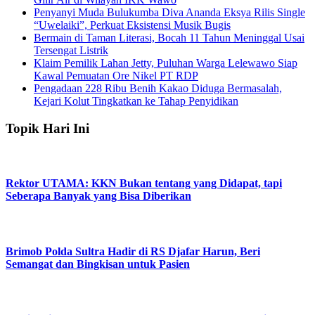
Penyanyi Muda Bulukumba Diva Ananda Eksya Rilis Single
“Uwelaiki”, Perkuat Eksistensi Musik Bugis
Bermain di Taman Literasi, Bocah 11 Tahun Meninggal Usai
Tersengat Listrik
Klaim Pemilik Lahan Jetty, Puluhan Warga Lelewawo Siap
Kawal Pemuatan Ore Nikel PT RDP
Pengadaan 228 Ribu Benih Kakao Diduga Bermasalah,
Kejari Kolut Tingkatkan ke Tahap Penyidikan
Topik Hari Ini
Rektor UTAMA: KKN Bukan tentang yang Didapat, tapi
Seberapa Banyak yang Bisa Diberikan
Brimob Polda Sultra Hadir di RS Djafar Harun, Beri
Semangat dan Bingkisan untuk Pasien