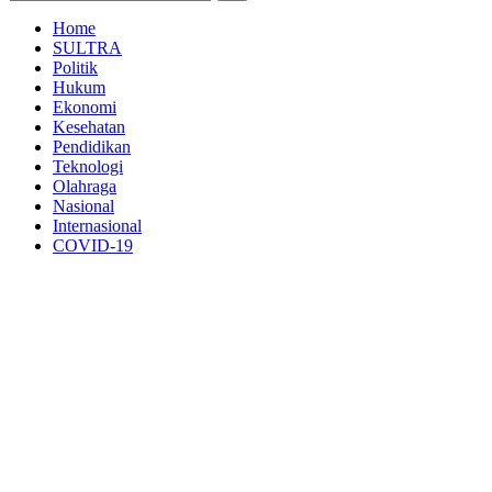
Home
SULTRA
Politik
Hukum
Ekonomi
Kesehatan
Pendidikan
Teknologi
Olahraga
Nasional
Internasional
COVID-19