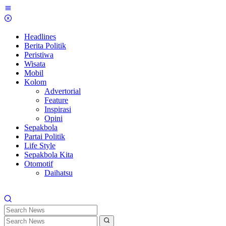
Skip
to
content
Headlines
Berita Politik
Peristiwa
Wisata
Mobil
Kolom
Advertorial
Feature
Inspirasi
Opini
Sepakbola
Partai Politik
Life Style
Sepakbola Kita
Otomotif
Daihatsu