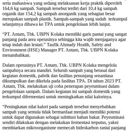
serta mahasiswa yang sedang melaksanan kerja praktik diperoleh
164,6 kg sampah. Sampah tersebut terdiri dari 10,4 kg sampah
organik dan 154,2 kg sampah anorganik yang sebagian besar
merupakan sampah plastik. Sampah-sampah yang sudah terkumpul
selanjutnya dibawa ke TPA untuk pengelolaan lebih lanjut.
“PT. Antam, Tbk. UBPN Kolaka memiliki garis pantai yang sangat
panjang pada area operasinya sehingga kita wajib menjaganya agar
tetap indah dan lestari.” Taufik Ahmady Health, Safety and
Environment (HSE) Manager PT. Antam, Tbk. UBPN Kolaka
menambahkan.
Dalam operasinya PT. Antam, Tbk. UBPN Kolaka mengelola
sampahnya secara mandiri. Seluruh sampah yang berasal dari
kegiatan domestik, pabrik dan fasilitas penunjang senantiasa
dikumpulkan dan dikelola pada fasilitas TPA. Di tahun 2023 PT.
Antam, Tbk. melakukan uji coba penerapan peyeumisasi dalam
pengelolaan sampah. Dalam kegiatan ini sampah domestik yang
terkumpul difermentasi untuk meningkatkan nilai kalorinya.
“Peningkatan nilai kalori pada sampah tersebut menyebabkan
sampah yang semula tidak bermanfaat menjadi memiliki potensi
untuk dapat digunakan sebagai subtitusi bahan bakar. Peyeumisasi
sendiri dilakukan dengan melakukan fermentasi terputus, yakni
membiarkan mikroorganisme memecah hidrokarbon rantai panjang