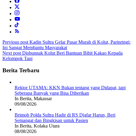
Post
Previous post
Kadin Sultra Gelar Pasar Murah di Kolut, Parinringi:
Ini Sangat Membantu Masyarakat
navigation
Next post
Disbunnak Kolut Beri Bantuan Bibit Kakao Kepada
Kelompok Tani
Berita Terbaru
Rektor UTAMA: KKN Bukan tentang yang Didapat, tapi
Seberapa Banyak yang Bisa Diberikan
In Berita, Makassar
09/08/2026
Brimob Polda Sultra Hadir di RS Djafar Harun, Beri
Semangat dan Bingkisan untuk Pasien
In Berita, Kolaka Utara
08/08/2026