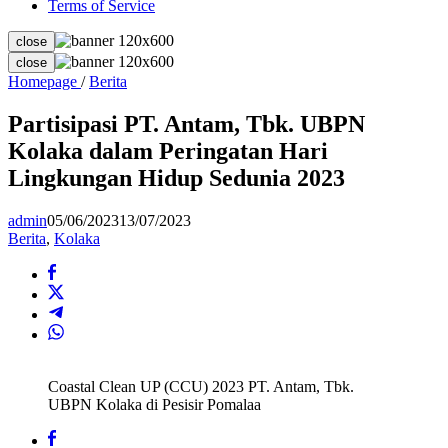
Terms of Service
close
close
Partisipasi
Homepage
/
Berita
PT.
Antam,
Partisipasi PT. Antam, Tbk. UBPN
Tbk.
Kolaka dalam Peringatan Hari
UBPN
Kolaka
Lingkungan Hidup Sedunia 2023
dalam
Peringatan
admin
05/06/2023
13/07/2023
Hari
Berita
,
Kolaka
Lingkungan
Hidup
Sedunia
2023
Coastal Clean UP (CCU) 2023 PT. Antam, Tbk.
UBPN Kolaka di Pesisir Pomalaa