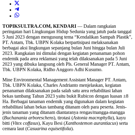
TOPIKSULTRA.COM, KENDARI
— Dalam rangkaian
peringatan hari Lingkungan Hidup Sedunia yang jatuh pada tanggal
5 Juni 2023 dengan mengusung tema “Kendalikan Sampah Plastik”,
PT. Antam, Tbk. UBPN Kolaka berpartisipasi melaksanakan
berbagai aksi lingkungan sepanjang bulan Juni hingga bulan Juli
2023. Rangkaian ini dimulai dengan kegiatan penanaman pohon
endemik pada area reklamasi yang telah dilaksanakan pada 5 Juni
2023 yang dibuka langsung oleh Pls. General Manager PT. Antam,
Tbk. UBPN Kolaka, Ridho Anggoro Adhi Kusumo.
Mine Environmental Management Assistant Manager PT. Antam,
Tbk. UBPN Kolaka, Charles Andrianto menjelaskan, kegiatan
penanaman dilaksanakan pada salah satu area rehabilitasi lahan
bekas tambang Tahun 2023 yaitu bukit Rubicon dengan luasan ±8
Ha. Berbagai tanaman endemik yang digunakan dalam kegiatan
rehabilitasi lahan bekas tambang ditanam oleh para peserta. Jenis-
jenis tanaman yang ditanam diantaranya rengas/mangga-mangga
(
Buchanania arboreschens
), tirotasi (
Astonia macrophylla
), kayu
bitti (
Vitex coffasus
), Kayu Besi (
Xanthostemon aurantiacus
) serta
cemara laut (
Casuarina equisetifolia
).