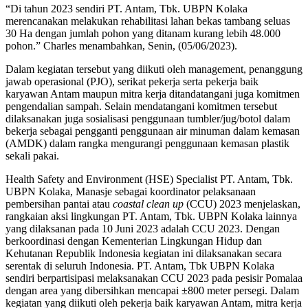
“Di tahun 2023 sendiri PT. Antam, Tbk. UBPN Kolaka
merencanakan melakukan rehabilitasi lahan bekas tambang seluas
30 Ha dengan jumlah pohon yang ditanam kurang lebih 48.000
pohon.” Charles menambahkan, Senin, (05/06/2023).
Dalam kegiatan tersebut yang diikuti oleh management, penanggung
jawab operasional (PJO), serikat pekerja serta pekerja baik
karyawan Antam maupun mitra kerja ditandatangani juga komitmen
pengendalian sampah. Selain mendatangani komitmen tersebut
dilaksanakan juga sosialisasi penggunaan tumbler/jug/botol dalam
bekerja sebagai pengganti penggunaan air minuman dalam kemasan
(AMDK) dalam rangka mengurangi penggunaan kemasan plastik
sekali pakai.
Health Safety and Environment (HSE) Specialist PT. Antam, Tbk.
UBPN Kolaka, Manasje sebagai koordinator pelaksanaan
pembersihan pantai atau
coastal clean up
(CCU) 2023 menjelaskan,
rangkaian aksi lingkungan PT. Antam, Tbk. UBPN Kolaka lainnya
yang dilaksanan pada 10 Juni 2023 adalah CCU 2023. Dengan
berkoordinasi dengan Kementerian Lingkungan Hidup dan
Kehutanan Republik Indonesia kegiatan ini dilaksanakan secara
serentak di seluruh Indonesia. PT. Antam, Tbk UBPN Kolaka
sendiri berpartisipasi melaksanakan CCU 2023 pada pesisir Pomalaa
dengan area yang dibersihkan mencapai ±800 meter persegi. Dalam
kegiatan yang diikuti oleh pekerja baik karyawan Antam, mitra kerja