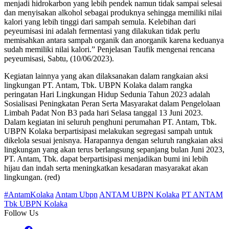
menjadi hidrokarbon yang lebih pendek namun tidak sampai selesai
dan menyisakan alkohol sebagai produknya sehingga memiliki nilai
kalori yang lebih tinggi dari sampah semula. Kelebihan dari
peyeumisasi ini adalah fermentasi yang dilakukan tidak perlu
memisahkan antara sampah organik dan anorganik karena keduanya
sudah memiliki nilai kalori.” Penjelasan Taufik mengenai rencana
peyeumisasi, Sabtu, (10/06/2023).
Kegiatan lainnya yang akan dilaksanakan dalam rangkaian aksi
lingkungan PT. Antam, Tbk. UBPN Kolaka dalam rangka
peringatan Hari Lingkungan Hidup Sedunia Tahun 2023 adalah
Sosialisasi Peningkatan Peran Serta Masyarakat dalam Pengelolaan
Limbah Padat Non B3 pada hari Selasa tanggal 13 Juni 2023.
Dalam kegiatan ini seluruh penghuni perumahan PT. Antam, Tbk.
UBPN Kolaka berpartisipasi melakukan segregasi sampah untuk
dikelola sesuai jenisnya. Harapannya dengan seluruh rangkaian aksi
lingkungan yang akan terus berlangsung sepanjang bulan Juni 2023,
PT. Antam, Tbk. dapat berpartisipasi menjadikan bumi ini lebih
hijau dan indah serta meningkatkan kesadaran masyarakat akan
lingkungan. (red)
#AntamKolaka
Antam Ubpn
ANTAM UBPN Kolaka
PT ANTAM
Tbk UBPN Kolaka
Follow Us