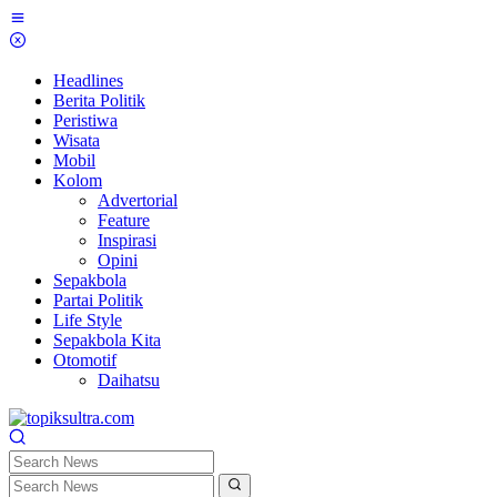
Skip
to
content
Headlines
Berita Politik
Peristiwa
Wisata
Mobil
Kolom
Advertorial
Feature
Inspirasi
Opini
Sepakbola
Partai Politik
Life Style
Sepakbola Kita
Otomotif
Daihatsu