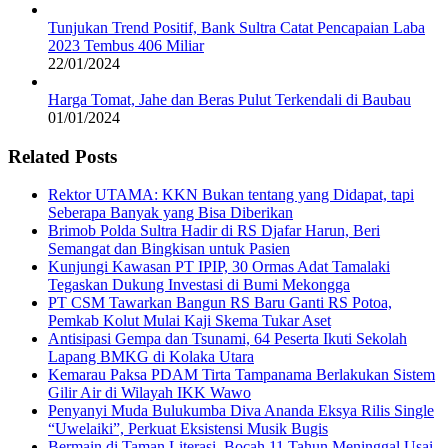
Tunjukan Trend Positif, Bank Sultra Catat Pencapaian Laba
2023 Tembus 406 Miliar
22/01/2024
Harga Tomat, Jahe dan Beras Pulut Terkendali di Baubau
01/01/2024
Related Posts
Rektor UTAMA: KKN Bukan tentang yang Didapat, tapi
Seberapa Banyak yang Bisa Diberikan
Brimob Polda Sultra Hadir di RS Djafar Harun, Beri
Semangat dan Bingkisan untuk Pasien
Kunjungi Kawasan PT IPIP, 30 Ormas Adat Tamalaki
Tegaskan Dukung Investasi di Bumi Mekongga
PT CSM Tawarkan Bangun RS Baru Ganti RS Potoa,
Pemkab Kolut Mulai Kaji Skema Tukar Aset
Antisipasi Gempa dan Tsunami, 64 Peserta Ikuti Sekolah
Lapang BMKG di Kolaka Utara
Kemarau Paksa PDAM Tirta Tampanama Berlakukan Sistem
Gilir Air di Wilayah IKK Wawo
Penyanyi Muda Bulukumba Diva Ananda Eksya Rilis Single
“Uwelaiki”, Perkuat Eksistensi Musik Bugis
Bermain di Taman Literasi, Bocah 11 Tahun Meninggal Usai