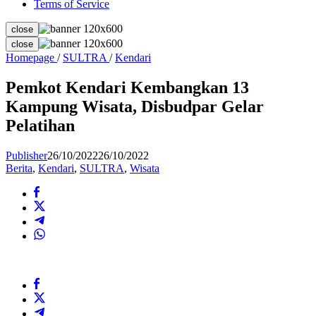
Terms of Service
close
close
Pemkot
Homepage
/
SULTRA
/
Kendari
Kendari
Kembangkan
Pemkot Kendari Kembangkan 13
13
Kampung Wisata, Disbudpar Gelar
Kampung
Wisata,
Pelatihan
Disbudpar
Gelar
Publisher
26/10/2022
26/10/2022
Pelatihan
Berita
,
Kendari
,
SULTRA
,
Wisata