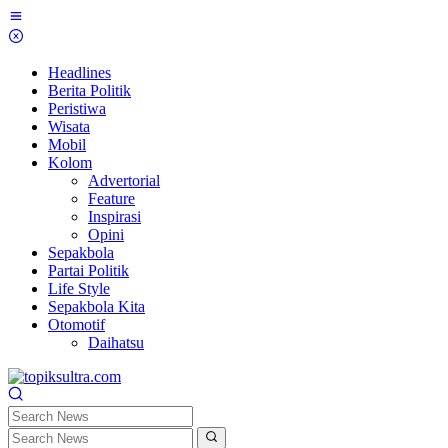
Skip
to
content
Headlines
Berita Politik
Peristiwa
Wisata
Mobil
Kolom
Advertorial
Feature
Inspirasi
Opini
Sepakbola
Partai Politik
Life Style
Sepakbola Kita
Otomotif
Daihatsu