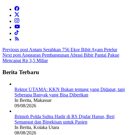
Post
Previous post
Antam Serahkan 756 Ekor Bibit Ayam Petelur
Next post
Anggaran Pembangunan Abrasi Bibir Pantai Pakue
navigation
Mencapai Rp 3,5 Miliar
Berita Terbaru
Rektor UTAMA: KKN Bukan tentang yang Didapat, tapi
Seberapa Banyak yang Bisa Diberikan
In Berita, Makassar
09/08/2026
Brimob Polda Sultra Hadir di RS Djafar Harun, Beri
Semangat dan Bingkisan untuk Pasien
In Berita, Kolaka Utara
08/08/2026