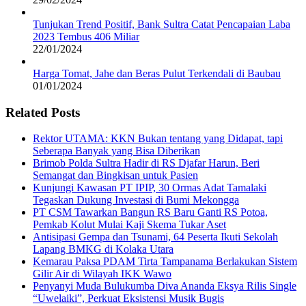
Tunjukan Trend Positif, Bank Sultra Catat Pencapaian Laba
2023 Tembus 406 Miliar
22/01/2024
Harga Tomat, Jahe dan Beras Pulut Terkendali di Baubau
01/01/2024
Related Posts
Rektor UTAMA: KKN Bukan tentang yang Didapat, tapi
Seberapa Banyak yang Bisa Diberikan
Brimob Polda Sultra Hadir di RS Djafar Harun, Beri
Semangat dan Bingkisan untuk Pasien
Kunjungi Kawasan PT IPIP, 30 Ormas Adat Tamalaki
Tegaskan Dukung Investasi di Bumi Mekongga
PT CSM Tawarkan Bangun RS Baru Ganti RS Potoa,
Pemkab Kolut Mulai Kaji Skema Tukar Aset
Antisipasi Gempa dan Tsunami, 64 Peserta Ikuti Sekolah
Lapang BMKG di Kolaka Utara
Kemarau Paksa PDAM Tirta Tampanama Berlakukan Sistem
Gilir Air di Wilayah IKK Wawo
Penyanyi Muda Bulukumba Diva Ananda Eksya Rilis Single
“Uwelaiki”, Perkuat Eksistensi Musik Bugis