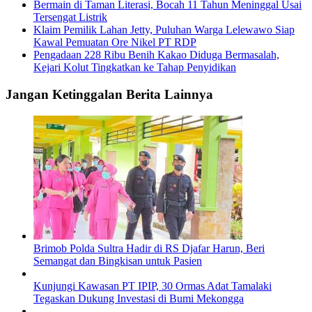
Bermain di Taman Literasi, Bocah 11 Tahun Meninggal Usai
Tersengat Listrik
Klaim Pemilik Lahan Jetty, Puluhan Warga Lelewawo Siap
Kawal Pemuatan Ore Nikel PT RDP
Pengadaan 228 Ribu Benih Kakao Diduga Bermasalah,
Kejari Kolut Tingkatkan ke Tahap Penyidikan
Jangan Ketinggalan Berita Lainnya
Brimob Polda Sultra Hadir di RS Djafar Harun, Beri
Semangat dan Bingkisan untuk Pasien
Kunjungi Kawasan PT IPIP, 30 Ormas Adat Tamalaki
Tegaskan Dukung Investasi di Bumi Mekongga