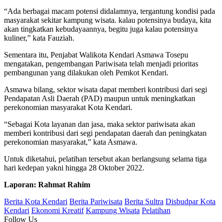
“Ada berbagai macam potensi didalamnya, tergantung kondisi pada
masyarakat sekitar kampung wisata. kalau potensinya budaya, kita
akan tingkatkan kebudayaannya, begitu juga kalau potensinya
kuliner,” kata Fauziah.
Sementara itu, Penjabat Walikota Kendari Asmawa Tosepu
mengatakan, pengembangan Pariwisata telah menjadi prioritas
pembangunan yang dilakukan oleh Pemkot Kendari.
Asmawa bilang, sektor wisata dapat memberi kontribusi dari segi
Pendapatan Asli Daerah (PAD) maupun untuk meningkatkan
perekonomian masyarakat Kota Kendari.
“Sebagai Kota layanan dan jasa, maka sektor pariwisata akan
memberi kontribusi dari segi pendapatan daerah dan peningkatan
perekonomian masyarakat,” kata Asmawa.
Untuk diketahui, pelatihan tersebut akan berlangsung selama tiga
hari kedepan yakni hingga 28 Oktober 2022.
Laporan: Rahmat Rahim
Berita Kota Kendari
Berita Pariwisata
Berita Sultra
Disbudpar Kota
Kendari
Ekonomi Kreatif
Kampung Wisata
Pelatihan
Follow Us