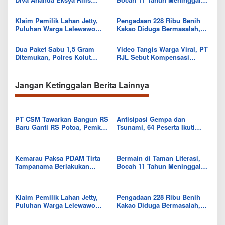
Single “Uwelaiki”, Perkuat
Usai Tersengat Listrik
Eksistensi Musik Bugis
Klaim Pemilik Lahan Jetty,
Pengadaan 228 Ribu Benih
Puluhan Warga Lelewawo
Kakao Diduga Bermasalah,
Siap Kawal Pemuatan Ore
Kejari Kolut Tingkatkan ke
Nikel PT RDP
Tahap Penyidikan
Dua Paket Sabu 1,5 Gram
Video Tangis Warga Viral, PT
Ditemukan, Polres Kolut
RJL Sebut Kompensasi
Selidiki Keterlibatan
Tanaman Tumbuh Telah
Tersangka dalam Jaringan
Diselesaikan
Jangan Ketinggalan Berita Lainnya
PT CSM Tawarkan Bangun RS
Antisipasi Gempa dan
Baru Ganti RS Potoa, Pemkab
Tsunami, 64 Peserta Ikuti
Kolut Mulai Kaji Skema Tukar
Sekolah Lapang BMKG di
Aset
Kolaka Utara
Kemarau Paksa PDAM Tirta
Bermain di Taman Literasi,
Tampanama Berlakukan
Bocah 11 Tahun Meninggal
Sistem Gilir Air di Wilayah
Usai Tersengat Listrik
IKK Wawo
Klaim Pemilik Lahan Jetty,
Pengadaan 228 Ribu Benih
Puluhan Warga Lelewawo
Kakao Diduga Bermasalah,
Siap Kawal Pemuatan Ore
Kejari Kolut Tingkatkan ke
Nikel PT RDP
Tahap Penyidikan