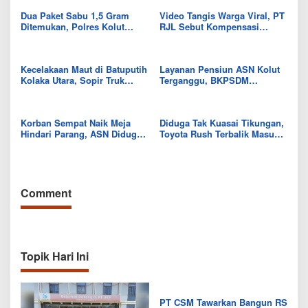
Dua Paket Sabu 1,5 Gram
Video Tangis Warga Viral, PT
Ditemukan, Polres Kolut
RJL Sebut Kompensasi
Selidiki Keterlibatan
Tanaman Tumbuh Telah
Tersangka dalam Jaringan
Diselesaikan
Kecelakaan Maut di Batuputih
Layanan Pensiun ASN Kolut
Kolaka Utara, Sopir Truk
Terganggu, BKPSDM
Canter Tewas Usai Tabrak
Beberkan Kendalanya
Truk Parkir
Korban Sempat Naik Meja
Diduga Tak Kuasai Tikungan,
Hindari Parang, ASN Diduga
Toyota Rush Terbalik Masuk
Aniaya Rekan Kerja di Kantor
Drainase di Kodeoha, Empat
Dinas Kolut
Luka
Comment
Topik Hari Ini
PT CSM Tawarkan Bangun RS