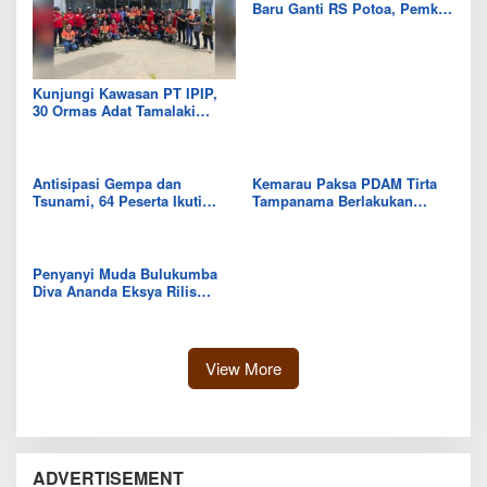
Baru Ganti RS Potoa, Pemkab
Kolut Mulai Kaji Skema Tukar
Aset
Kunjungi Kawasan PT IPIP,
30 Ormas Adat Tamalaki
Tegaskan Dukung Investasi di
Bumi Mekongga
Antisipasi Gempa dan
Kemarau Paksa PDAM Tirta
Tsunami, 64 Peserta Ikuti
Tampanama Berlakukan
Sekolah Lapang BMKG di
Sistem Gilir Air di Wilayah
Kolaka Utara
IKK Wawo
Penyanyi Muda Bulukumba
Diva Ananda Eksya Rilis
Single “Uwelaiki”, Perkuat
Eksistensi Musik Bugis
View More
ADVERTISEMENT