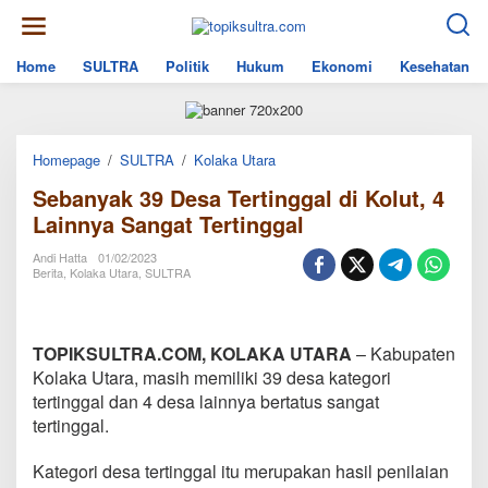
Skip
to
content
Home
SULTRA
Politik
Hukum
Ekonomi
Kesehatan
Sebanyak
Homepage
/
SULTRA
/
Kolaka Utara
39
Sebanyak 39 Desa Tertinggal di Kolut, 4
Desa
Tertinggal
Lainnya Sangat Tertinggal
di
Kolut,
Andi Hatta
01/02/2023
4
Berita
,
Kolaka Utara
,
SULTRA
Lainnya
Sangat
Tertinggal
TOPIKSULTRA.COM, KOLAKA UTARA
– Kabupaten
Kolaka Utara, masih memiliki 39 desa kategori
tertinggal dan 4 desa lainnya bertatus sangat
tertinggal.
Kategori desa tertinggal itu merupakan hasil penilaian