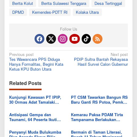
Berita Kolut
Berita Sulawesi Tenggara
Desa Tertinggal
DPMD
Kemendes-PDTT RI
Kolaka Utara
Follow Us
Post
Previous post
Next post
Tes Wawancara PPS Diduga
PDIP Sultra Bantah Rekayasa
navigation
Hanya Formalitas, Begini Kata
Hasil Survei Calon Gubernur
Ketua KPU Buton Utara
Related Posts
Kunjungi Kawasan PT IPIP,
PT CSM Tawarkan Bangun RS
30 Ormas Adat Tamalaki
Baru Ganti RS Potoa, Pemkab
Tegaskan Dukung Investasi di
Kolut Mulai Kaji Skema Tukar
Bumi Mekongga
Aset
Antisipasi Gempa dan
Kemarau Paksa PDAM Tirta
Tsunami, 64 Peserta Ikuti
Tampanama Berlakukan
Sekolah Lapang BMKG di
Sistem Gilir Air di Wilayah
Kolaka Utara
IKK Wawo
Penyanyi Muda Bulukumba
Bermain di Taman Literasi,
Diva Ananda Eksya Rilis
Bocah 11 Tahun Meninggal