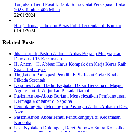
Tunjukan Trend Positif, Bank Sultra Catat Pencapaian Laba
2023 Tembus 406 Miliar
22/01/2024
Harga Tomat, Jahe dan Beras Pulut Terkendali di Baubau
01/01/2024
Related Posts
Jika Terpilih, Paslon Anton – Abbas Berjanji Menyiapkan
Damkar di 15 Kecamatan
H. Anton – H. Abbas: Harus Kompak dan Kerja Keras Raih
Suara Terbanyak
Tingkatkan Partisipasi Pemilih, KPU Kolut Gelar Kirab
Pilkada Serentak
Kapolres Kolut Hadiri Kegiatan Dzikir Bersama di Masjid
Agung Untuk Wujudkan Pilkada Damai
Paslon Anton-Abbas Berjanji Menyelesaikan Pembangunan
Dermaga Kontainer di Sapoiha
Pendukung Siap Menangkan Pasangan Anton-Abbas di Desa
Awo
Paslon Anton-AbbasTemui Pendukungnya di Kecamatan
Kodeoha
Usai Nyatakan Dukungan, Baret Prabowo Sultra Konsolidasi