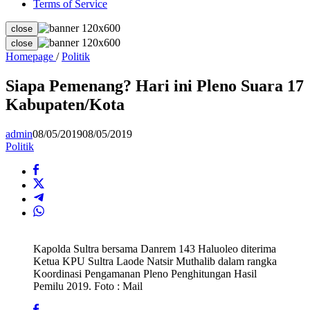
Terms of Service
close
close
Siapa
Homepage
/
Politik
Pemenang?
Hari
Siapa Pemenang? Hari ini Pleno Suara 17
ini
Kabupaten/Kota
Pleno
Suara
17
admin
08/05/2019
08/05/2019
Kabupaten/Kota
Politik
Kapolda Sultra bersama Danrem 143 Haluoleo diterima
Ketua KPU Sultra Laode Natsir Muthalib dalam rangka
Koordinasi Pengamanan Pleno Penghitungan Hasil
Pemilu 2019. Foto : Mail