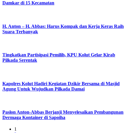
Damkar di 15 Kecamatan
H. Anton – H. Abbas: Harus Kompak dan Kerja Keras Raih
Suara Terbanyak
Tingkatkan Partisipasi Pemilih, KPU Kolut Gelar Kirab
Pilkada Serentak
Kapolres Kolut Hadiri Kegiatan Dzikir Bersama di Masjid
Agung Untuk Wujudkan Pilkada Damai
Paslon Anton-Abbas Berjanji Menyelesaikan Pembangunan
Dermaga Kontainer di Sapoiha
1