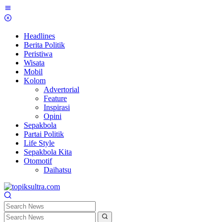
Skip
to
content
Headlines
Berita Politik
Peristiwa
Wisata
Mobil
Kolom
Advertorial
Feature
Inspirasi
Opini
Sepakbola
Partai Politik
Life Style
Sepakbola Kita
Otomotif
Daihatsu