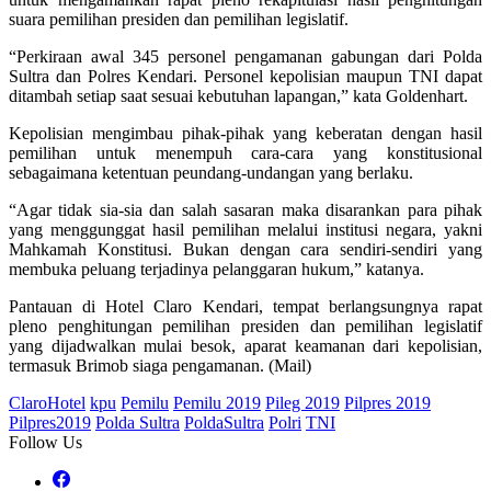
suara pemilihan presiden dan pemilihan legislatif.
“Perkiraan awal 345 personel pengamanan gabungan dari Polda
Sultra dan Polres Kendari. Personel kepolisian maupun TNI dapat
ditambah setiap saat sesuai kebutuhan lapangan,” kata Goldenhart.
Kepolisian mengimbau pihak-pihak yang keberatan dengan hasil
pemilihan untuk menempuh cara-cara yang konstitusional
sebagaimana ketentuan peundang-undangan yang berlaku.
“Agar tidak sia-sia dan salah sasaran maka disarankan para pihak
yang menggunggat hasil pemilihan melalui institusi negara, yakni
Mahkamah Konstitusi. Bukan dengan cara sendiri-sendiri yang
membuka peluang terjadinya pelanggaran hukum,” katanya.
Pantauan di Hotel Claro Kendari, tempat berlangsungnya rapat
pleno penghitungan pemilihan presiden dan pemilihan legislatif
yang dijadwalkan mulai besok, aparat keamanan dari kepolisian,
termasuk Brimob siaga pengamanan. (Mail)
ClaroHotel
kpu
Pemilu
Pemilu 2019
Pileg 2019
Pilpres 2019
Pilpres2019
Polda Sultra
PoldaSultra
Polri
TNI
Follow Us