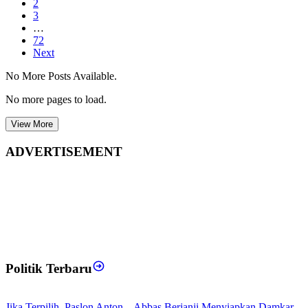
2
3
…
72
Next
No More Posts Available.
No more pages to load.
View More
ADVERTISEMENT
Politik Terbaru
Jika Terpilih, Paslon Anton – Abbas Berjanji Menyiapkan Damkar