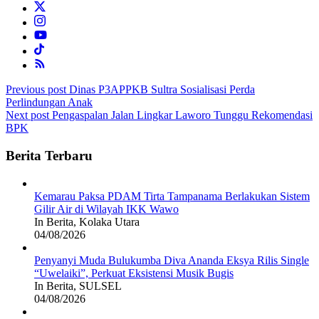
Post
Previous post
Dinas P3APPKB Sultra Sosialisasi Perda
Perlindungan Anak
navigation
Next post
Pengaspalan Jalan Lingkar Laworo Tunggu Rekomendasi
BPK
Berita Terbaru
Kemarau Paksa PDAM Tirta Tampanama Berlakukan Sistem
Gilir Air di Wilayah IKK Wawo
In Berita, Kolaka Utara
04/08/2026
Penyanyi Muda Bulukumba Diva Ananda Eksya Rilis Single
“Uwelaiki”, Perkuat Eksistensi Musik Bugis
In Berita, SULSEL
04/08/2026