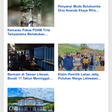
Penyanyi Muda Bulukumba
Diva Ananda Eksya Rilis
Single “Uwelaiki”, Perkuat
Eksistensi Musik Bugis
Kemarau Paksa PDAM Tirta
Tampanama Berlakukan
Sistem Gilir Air di Wilayah
IKK Wawo
Bermain di Taman Literasi,
Klaim Pemilik Lahan Jetty,
Bocah 11 Tahun Meninggal
Puluhan Warga Lelewawo
Usai Tersengat Listrik
Siap Kawal Pemuatan Ore
Nikel PT RDP