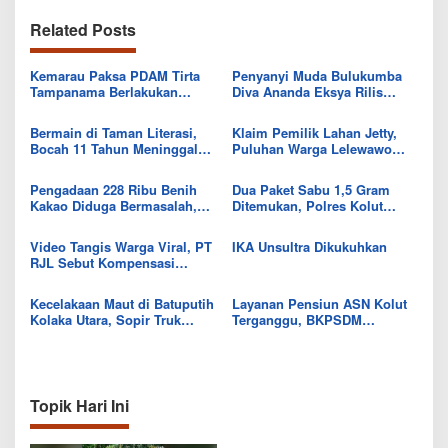
Related Posts
Kemarau Paksa PDAM Tirta
Penyanyi Muda Bulukumba
Tampanama Berlakukan
Diva Ananda Eksya Rilis
Sistem Gilir Air di Wilayah
Single “Uwelaiki”, Perkuat
IKK Wawo
Eksistensi Musik Bugis
Bermain di Taman Literasi,
Klaim Pemilik Lahan Jetty,
Bocah 11 Tahun Meninggal
Puluhan Warga Lelewawo
Usai Tersengat Listrik
Siap Kawal Pemuatan Ore
Nikel PT RDP
Pengadaan 228 Ribu Benih
Dua Paket Sabu 1,5 Gram
Kakao Diduga Bermasalah,
Ditemukan, Polres Kolut
Kejari Kolut Tingkatkan ke
Selidiki Keterlibatan
Tahap Penyidikan
Tersangka dalam Jaringan
Video Tangis Warga Viral, PT
IKA Unsultra Dikukuhkan
RJL Sebut Kompensasi
Tanaman Tumbuh Telah
Diselesaikan
Kecelakaan Maut di Batuputih
Layanan Pensiun ASN Kolut
Kolaka Utara, Sopir Truk
Terganggu, BKPSDM
Canter Tewas Usai Tabrak
Beberkan Kendalanya
Truk Parkir
Topik Hari Ini