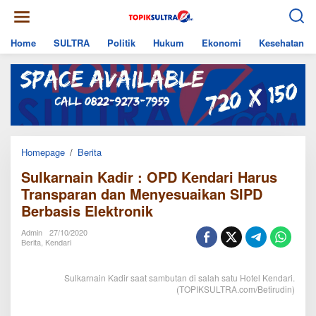
Skip
to
content
Home
SULTRA
Politik
Hukum
Ekonomi
Kesehatan
Sulkarnain
Homepage
/
Berita
Kadir
Sulkarnain Kadir : OPD Kendari Harus
:
OPD
Transparan dan Menyesuaikan SIPD
Kendari
Berbasis Elektronik
Harus
Transparan
dan
Admin
27/10/2020
Menyesuaikan
Berita
,
Kendari
SIPD
Berbasis
Elektronik
Sulkarnain Kadir saat sambutan di salah satu Hotel Kendari.
(TOPIKSULTRA.com/Betirudin)