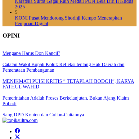
Karateka Sultra Gagal Raih Medali PON Bela Diri II Kudus
2025
5
KONI Pusat Mendorong Shorinji Kempo Menerapkan
Penjurian Digital
OPINI
Mengapa Harus Don Kancil?
Catatan Wakil Bupati Kolut: Refleksi tentang Hak Daerah dan
Pemerataan Pembangunan
MENIKMATI PUISI KRITIS ” TETAPLAH BODOH”, KARYA
FATHUL WAHID
Pemerintahan Adalah Proses Berkelanjutan, Bukan Ajang Klaim
Pribadi
Sang DPD Konten dan Cuitan-Cuitannya