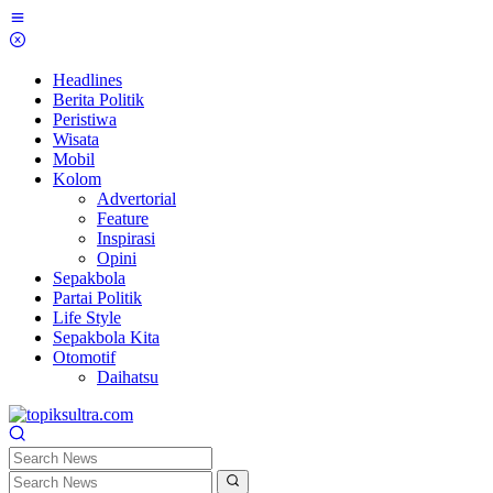
Skip
to
content
Headlines
Berita Politik
Peristiwa
Wisata
Mobil
Kolom
Advertorial
Feature
Inspirasi
Opini
Sepakbola
Partai Politik
Life Style
Sepakbola Kita
Otomotif
Daihatsu