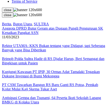
Terms of Service
close
close
Berita
,
Buton Utara
,
SULTRA
Anggota DPRD Butur Geram atas Dugaan Pungli Pengurusan SK
Kenaikan Pangkat ASN
11/03/2023
Rektor UTAMA: KKN Bukan tentang yang Didapat, tapi Seberapa
Banyak yang Bisa Diberikan
Brimob Polda Sultra Hadir di RS Djafar Harun, Beri Semangat dan
Bingkisan untuk Pasien
Kunjungi Kawasan PT IPIP, 30 Ormas Adat Tamalaki Tegaskan
Dukung Investasi di Bumi Mekongga
PT CSM Tawarkan Bangun RS Baru Ganti RS Potoa, Pemkab
Kolut Mulai Kaji Skema Tukar Aset
Antisipasi Gempa dan Tsunami, 64 Peserta Ikuti Sekolah Lapang
BMKG di Kolaka Utara