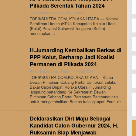
Pilkada Serentak Tahun 2024
By
Berita
,
Kolaka Utara
|
20/09/2024
Admin
TOPIKSULTRA.COM, KOLAKA UTARA — Komisi
Pemilihan Umum (KPU) Kabupaten Kolaka Utara
(Kolut) Provinsi Sulawesi Tenggara (Sultra)
menetapkan…
H.Jumarding Kembalikan Berkas di
PPP Kolut, Berharap Jadi Koalisi
Permanen di Pilkada 2024
By
Berita
,
Kolaka Utara
,
Politik
|
09/05/2024
Andi
TOPIKSULTRA.COM,KOLAKA UTARA – Ketua
Hatta
Dewan Pimpinan Cabang Partai Demokrat selaku
Bakal Calon Bupati Kolaka Utara,H.Jumarding
langsung bertandang Ke Sekretariat Dewan
Pimpinan Cabang Partai Persatuan Pembangunan
untuk mengembalikan Berkas kelengkapan Formulir
Deklarasikan Diri Maju Sebagai
Kandidat Calon Gubernur 2024, H.
Ruksamin Siap Menjawab