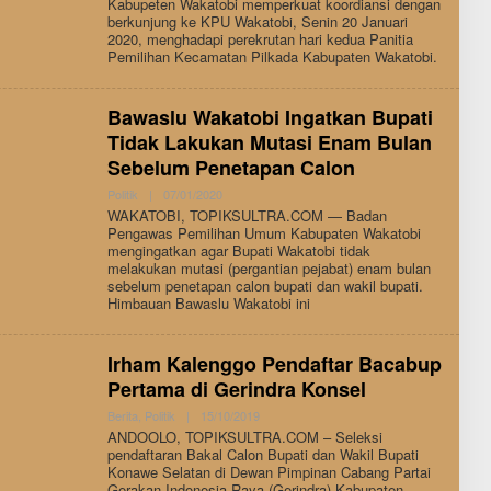
Kabupeten Wakatobi memperkuat koordiansi dengan
berkunjung ke KPU Wakatobi, Senin 20 Januari
2020, menghadapi perekrutan hari kedua Panitia
Pemilihan Kecamatan Pilkada Kabupaten Wakatobi.
Bawaslu Wakatobi Ingatkan Bupati
Tidak Lakukan Mutasi Enam Bulan
Sebelum Penetapan Calon
By
Politik
|
07/01/2020
Admin
WAKATOBI, TOPIKSULTRA.COM — Badan
Pengawas Pemilihan Umum Kabupaten Wakatobi
mengingatkan agar Bupati Wakatobi tidak
melakukan mutasi (pergantian pejabat) enam bulan
sebelum penetapan calon bupati dan wakil bupati.
Himbauan Bawaslu Wakatobi ini
Irham Kalenggo Pendaftar Bacabup
Pertama di Gerindra Konsel
By
Berita
,
Politik
|
15/10/2019
Admin
ANDOOLO, TOPIKSULTRA.COM – Seleksi
pendaftaran Bakal Calon Bupati dan Wakil Bupati
Konawe Selatan di Dewan Pimpinan Cabang Partai
Gerakan Indonesia Raya (Gerindra) Kabupaten