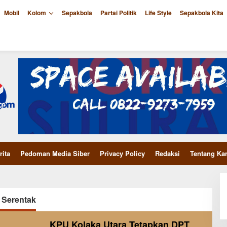
Mobil
Kolom
Sepakbola
Partai Politik
Life Style
Sepakbola Kita
rita
Pedoman Media Siber
Privacy Policy
Redaksi
Tentang Ka
 Serentak
KPU Kolaka Utara Tetapkan DPT