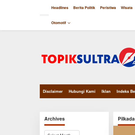
Skip
to
Headlines
Berita Politik
Peristiwa
Wisata
content
close
Otomotif
Disclaimer
Hubungi Kami
Iklan
Indeks Be
Archives
Pilkada
Archives