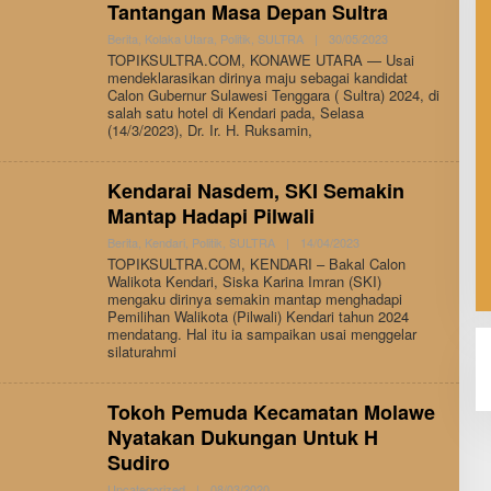
Tantangan Masa Depan Sultra
By
Berita
,
Kolaka Utara
,
Politik
,
SULTRA
|
30/05/2023
Andi
TOPIKSULTRA.COM, KONAWE UTARA — Usai
Hatta
mendeklarasikan dirinya maju sebagai kandidat
Calon Gubernur Sulawesi Tenggara ( Sultra) 2024, di
salah satu hotel di Kendari pada, Selasa
(14/3/2023), Dr. Ir. H. Ruksamin,
Kendarai Nasdem, SKI Semakin
Mantap Hadapi Pilwali
By
Berita
,
Kendari
,
Politik
,
SULTRA
|
14/04/2023
Andi
TOPIKSULTRA.COM, KENDARI – Bakal Calon
Hatta
Walikota Kendari, Siska Karina Imran (SKI)
mengaku dirinya semakin mantap menghadapi
Pemilihan Walikota (Pilwali) Kendari tahun 2024
mendatang. Hal itu ia sampaikan usai menggelar
silaturahmi
Tokoh Pemuda Kecamatan Molawe
Nyatakan Dukungan Untuk H
Sudiro
By
Uncategorized
|
08/03/2020