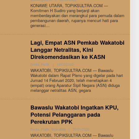
Admin
KONAWE UTARA, TOPIKSULTRA.COM —
Komitmen H Sudiro yang berjanji akan
memberdayakan dan merangkul para pemuda dalam
pembangunan daerah, rupanya mencuri hati para
generasi…
Lagi, Empat ASN Pemkab Wakatobi
Langgar Netralitas, Kini
Direkomendasikan ke KASN
By
Berita
,
Politik
|
19/02/2020
Admin
WAKATOBI, TOPIKSULTRA.COM — Bawaslu
Wakatobi dalam Rapat Pleno yang digelar pada hari
Jumad 14 Februari 2020, telah menetapkan 4
(empat) orang Aparatur Sipil Negara (ASN) diduga
melanggar netralitas ASN, gegara
Bawaslu Wakatobi Ingatkan KPU,
Potensi Pelanggaran pada
Perekrutan PPK
By
Berita
,
Politik
,
Wakatobi
|
20/01/2020
Admin
WAKATOBI, TOPIKSULTRA.COM — Bawaslu