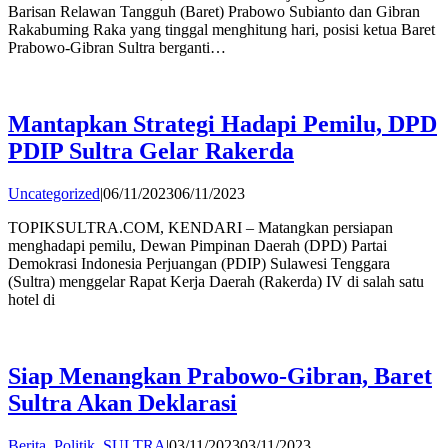
Barisan Relawan Tangguh (Baret) Prabowo Subianto dan Gibran
Rakabuming Raka yang tinggal menghitung hari, posisi ketua Baret
Prabowo-Gibran Sultra berganti…
Mantapkan Strategi Hadapi Pemilu, DPD
PDIP Sultra Gelar Rakerda
by
Uncategorized
|
06/11/2023
06/11/2023
Andi
TOPIKSULTRA.COM, KENDARI – Matangkan persiapan
Hatta
menghadapi pemilu, Dewan Pimpinan Daerah (DPD) Partai
Demokrasi Indonesia Perjuangan (PDIP) Sulawesi Tenggara
(Sultra) menggelar Rapat Kerja Daerah (Rakerda) IV di salah satu
hotel di
Siap Menangkan Prabowo-Gibran, Baret
Sultra Akan Deklarasi
by
Berita
,
Politik
,
SULTRA
|
03/11/2023
03/11/2023