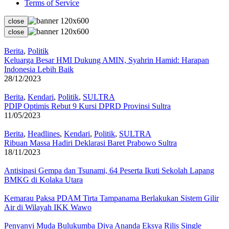
Terms of Service
close
close
Berita
,
Politik
Keluarga Besar HMI Dukung AMIN, Syahrin Hamid: Harapan
Indonesia Lebih Baik
28/12/2023
Berita
,
Kendari
,
Politik
,
SULTRA
PDIP Optimis Rebut 9 Kursi DPRD Provinsi Sultra
11/05/2023
Berita
,
Headlines
,
Kendari
,
Politik
,
SULTRA
Ribuan Massa Hadiri Deklarasi Baret Prabowo Sultra
18/11/2023
Antisipasi Gempa dan Tsunami, 64 Peserta Ikuti Sekolah Lapang
BMKG di Kolaka Utara
Kemarau Paksa PDAM Tirta Tampanama Berlakukan Sistem Gilir
Air di Wilayah IKK Wawo
Penyanyi Muda Bulukumba Diva Ananda Eksya Rilis Single