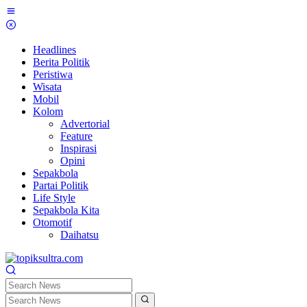
Skip
to
content
Headlines
Berita Politik
Peristiwa
Wisata
Mobil
Kolom
Advertorial
Feature
Inspirasi
Opini
Sepakbola
Partai Politik
Life Style
Sepakbola Kita
Otomotif
Daihatsu