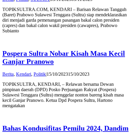
Andi
TOPIKSULTRA.COM, KENDARI – Barisan Relawan Tangguh
Hatta
(Baret) Prabowo Sulawesi Tenggara (Sultra) siap mendeklarasikan
diri menjadi garda pemenangan pasangan bakal calon presiden
(capres) dan bakal calon wakil presiden (cawapres), Prabowo
Subianto
Pospera Sultra Nobar Kisah Masa Kecil
Ganjar Pranowo
by
Berita
,
Kendari
,
Politik
|
15/10/2023
15/10/2023
Andi
TOPIKSULTRA, KENDARI, – Relawan bersama Dewan
Hatta
pimpinan daerah (DPD) Posko Perjuangan Rakyat (Pospera)
Sulawesi Tenggara (Sultra) menggelar nonton bareng kisah masa
kecil Ganjar Pranowo. Ketua Dpd Pospera Sultra, Hartono
mengatakan
Bahas Kondusifitas Pemilu 2024, Dandim