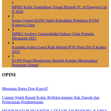
1
BPBD Kolut Tundukkan Teratai Brimob FC di Danyon Cup
II 2026
2
Ketua Umum KONI Sultra Kukuhkan Pengurus KONI
Konawe Utara
3
MPRO Archery Gunungkidul Sukses Gelar Pemuda
Memanah 2025
4
Karateka Sultra Gagal Raih Medali PON Bela Diri II Kudus
2025
5
KONI Pusat Mendorong Shorinji Kempo Menerapkan
Penjurian Digital
OPINI
Mengapa Harus Don Kancil?
Catatan Wakil Bupati Kolut: Refleksi tentang Hak Daerah dan
Pemerataan Pembangunan
MENIKMATI PUISI KRITIS ” TETAPLAH BODOH”, KARYA