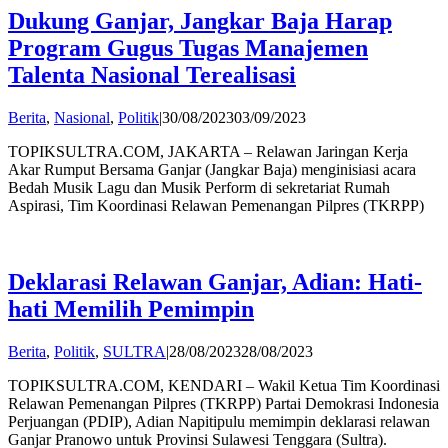
Dukung Ganjar, Jangkar Baja Harap
Program Gugus Tugas Manajemen
Talenta Nasional Terealisasi
by
Berita
,
Nasional
,
Politik
|
30/08/2023
03/09/2023
Andi
TOPIKSULTRA.COM, JAKARTA – Relawan Jaringan Kerja
Hatta
Akar Rumput Bersama Ganjar (Jangkar Baja) menginisiasi acara
Bedah Musik Lagu dan Musik Perform di sekretariat Rumah
Aspirasi, Tim Koordinasi Relawan Pemenangan Pilpres (TKRPP)
Deklarasi Relawan Ganjar, Adian: Hati-
hati Memilih Pemimpin
by
Berita
,
Politik
,
SULTRA
|
28/08/2023
28/08/2023
Andi
TOPIKSULTRA.COM, KENDARI – Wakil Ketua Tim Koordinasi
Hatta
Relawan Pemenangan Pilpres (TKRPP) Partai Demokrasi Indonesia
Perjuangan (PDIP), Adian Napitipulu memimpin deklarasi relawan
Ganjar Pranowo untuk Provinsi Sulawesi Tenggara (Sultra).