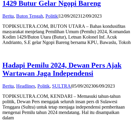
1429 Butur Gelar Ngopi Bareng
by
Berita
,
Buton Tengah
,
Politik
|
12/09/2023
12/09/2023
Andi
TOPIKSULTRA.COM, BUTON UTARA – Bahas kondusifitas
Hatta
masyarakat menjelang Pemilihan Umum (Pemilu) 2024, Komandan
Kodim 1429/Buton Utara (Butur), Letnan Kolonel Inf. Acuk
Andrianto, S.E gelar Ngopi Bareng bersama KPU, Bawaslu, Tokoh
Hadapi Pemilu 2024, Dewan Pers Ajak
Wartawan Jaga Independensi
by
Berita
,
Headlines
,
Politik
,
SULTRA
|
05/09/2023
06/09/2023
Andi
TOPIKSULTRA.COM, KENDARI – Memasuki tahun-tahun
Hatta
politik, Dewan Pers mengajak seluruh insan pers di Sulawesi
Tenggara (Sultra) untuk tetap menjaga independensi pemberitaan
mengenai Pemilu tahun 2024 mendatang. Hal itu disampaikan
dalam