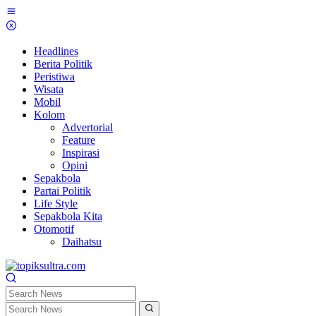
Skip
to
content
Headlines
Berita Politik
Peristiwa
Wisata
Mobil
Kolom
Advertorial
Feature
Inspirasi
Opini
Sepakbola
Partai Politik
Life Style
Sepakbola Kita
Otomotif
Daihatsu