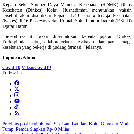
Kepala Seksi Sumber Daya Manusia Kesehatan (SDMK) Dinas
Kesehatan (Dinkes) Kolut, Husnadimiati menuturkan, vaksin
tersebut akan disuntikan kepada 1.401 orang tenaga kesehatan
(Nakes) di 16 Puskesmas dan Rumah Sakit Umum Daerah (RSUD)
Djafar Harun.
“Selebihnya itu akan diperuntukan kepada jajaran Dinkes,
Forkopimda, petugas laboratorium kesehatan dan para tenaga
kesehatan yang bekerja di gudang farmasi,” jelasnya.
Laporan: Ahmar
Covid-19
VaksinCovid19
Follow Us
Post
Previous post
Penimbunan Sisi Laut Bandara Kolut Gunakan Model
Turap, Pemda Siapkan Rp40 Miliar
navigation