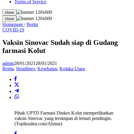
Terms of Service
close
close
Vaksin
Homepage
/
Berita
Sinovac
COVID-19
Sudah
siap
Vaksin Sinovac Sudah siap di Gudang
di
farmasi Kolut
Gudang
farmasi
Kolut
admin
28/01/2021
28/01/2021
Berita
,
Headlines
,
Kesehatan
,
Kolaka Utara
Pihak UPTD Farmasi Dinkes Kolut memperlihatkan
vaksin Sinovac yang tersimpan di lemari pendingin.
(Topiksultra.com/Ahmar)