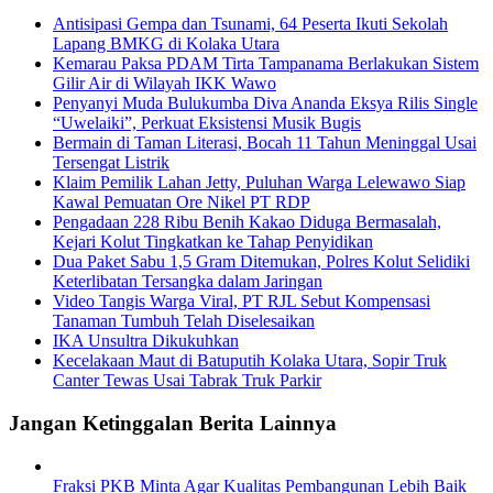
Antisipasi Gempa dan Tsunami, 64 Peserta Ikuti Sekolah
Lapang BMKG di Kolaka Utara
Kemarau Paksa PDAM Tirta Tampanama Berlakukan Sistem
Gilir Air di Wilayah IKK Wawo
Penyanyi Muda Bulukumba Diva Ananda Eksya Rilis Single
“Uwelaiki”, Perkuat Eksistensi Musik Bugis
Bermain di Taman Literasi, Bocah 11 Tahun Meninggal Usai
Tersengat Listrik
Klaim Pemilik Lahan Jetty, Puluhan Warga Lelewawo Siap
Kawal Pemuatan Ore Nikel PT RDP
Pengadaan 228 Ribu Benih Kakao Diduga Bermasalah,
Kejari Kolut Tingkatkan ke Tahap Penyidikan
Dua Paket Sabu 1,5 Gram Ditemukan, Polres Kolut Selidiki
Keterlibatan Tersangka dalam Jaringan
Video Tangis Warga Viral, PT RJL Sebut Kompensasi
Tanaman Tumbuh Telah Diselesaikan
IKA Unsultra Dikukuhkan
Kecelakaan Maut di Batuputih Kolaka Utara, Sopir Truk
Canter Tewas Usai Tabrak Truk Parkir
Jangan Ketinggalan Berita Lainnya
Fraksi PKB Minta Agar Kualitas Pembangunan Lebih Baik