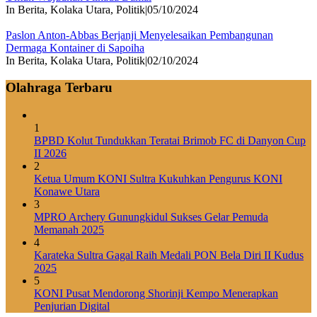
In Berita, Kolaka Utara, Politik
|
05/10/2024
Paslon Anton-Abbas Berjanji Menyelesaikan Pembangunan
Dermaga Kontainer di Sapoiha
In Berita, Kolaka Utara, Politik
|
02/10/2024
Olahraga Terbaru
1
BPBD Kolut Tundukkan Teratai Brimob FC di Danyon Cup
II 2026
2
Ketua Umum KONI Sultra Kukuhkan Pengurus KONI
Konawe Utara
3
MPRO Archery Gunungkidul Sukses Gelar Pemuda
Memanah 2025
4
Karateka Sultra Gagal Raih Medali PON Bela Diri II Kudus
2025
5
KONI Pusat Mendorong Shorinji Kempo Menerapkan
Penjurian Digital