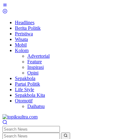
Skip
to
content
Headlines
Berita Politik
Peristiwa
Wisata
Mobil
Kolom
Advertorial
Feature
Inspirasi
Opini
Sepakbola
Partai Politik
Life Style
Sepakbola Kita
Otomotif
Daihatsu