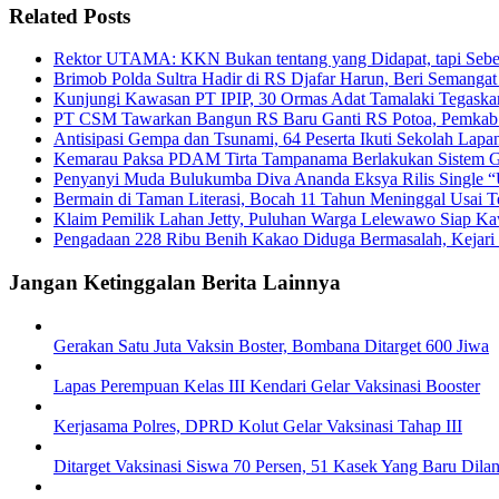
Related Posts
Rektor UTAMA: KKN Bukan tentang yang Didapat, tapi Sebe
Brimob Polda Sultra Hadir di RS Djafar Harun, Beri Semangat
Kunjungi Kawasan PT IPIP, 30 Ormas Adat Tamalaki Tegaska
PT CSM Tawarkan Bangun RS Baru Ganti RS Potoa, Pemkab K
Antisipasi Gempa dan Tsunami, 64 Peserta Ikuti Sekolah La
Kemarau Paksa PDAM Tirta Tampanama Berlakukan Sistem Gi
Penyanyi Muda Bulukumba Diva Ananda Eksya Rilis Single “U
Bermain di Taman Literasi, Bocah 11 Tahun Meninggal Usai Te
Klaim Pemilik Lahan Jetty, Puluhan Warga Lelewawo Siap K
Pengadaan 228 Ribu Benih Kakao Diduga Bermasalah, Kejari 
Jangan Ketinggalan Berita Lainnya
Gerakan Satu Juta Vaksin Boster, Bombana Ditarget 600 Jiwa
Lapas Perempuan Kelas III Kendari Gelar Vaksinasi Booster
Kerjasama Polres, DPRD Kolut Gelar Vaksinasi Tahap III
Ditarget Vaksinasi Siswa 70 Persen, 51 Kasek Yang Baru Dilan