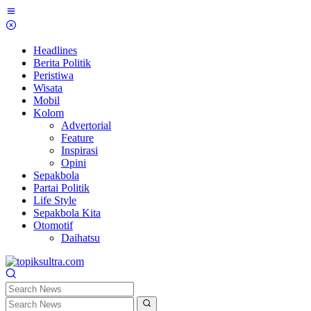
Skip
to
content
Headlines
Berita Politik
Peristiwa
Wisata
Mobil
Kolom
Advertorial
Feature
Inspirasi
Opini
Sepakbola
Partai Politik
Life Style
Sepakbola Kita
Otomotif
Daihatsu