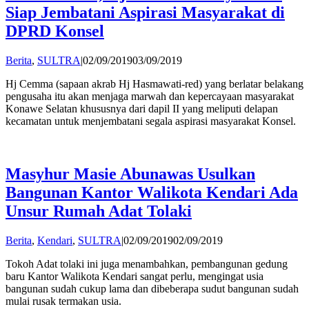
Siap Jembatani Aspirasi Masyarakat di
DPRD Konsel
by
Berita
,
SULTRA
|
02/09/2019
03/09/2019
admin
Hj Cemma (sapaan akrab Hj Hasmawati-red) yang berlatar belakang
pengusaha itu akan menjaga marwah dan kepercayaan masyarakat
Konawe Selatan khususnya dari dapil II yang meliputi delapan
kecamatan untuk menjembatani segala aspirasi masyarakat Konsel.
Masyhur Masie Abunawas Usulkan
Bangunan Kantor Walikota Kendari Ada
Unsur Rumah Adat Tolaki
by
Berita
,
Kendari
,
SULTRA
|
02/09/2019
02/09/2019
admin
Tokoh Adat tolaki ini juga menambahkan, pembangunan gedung
baru Kantor Walikota Kendari sangat perlu, mengingat usia
bangunan sudah cukup lama dan dibeberapa sudut bangunan sudah
mulai rusak termakan usia.