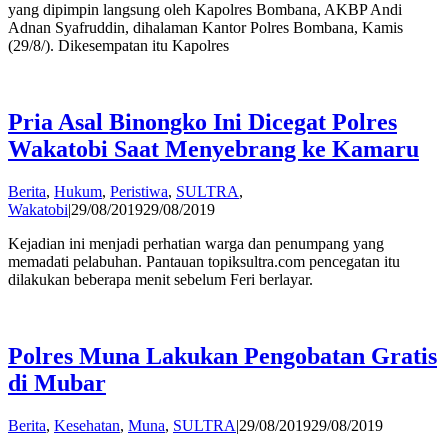
yang dipimpin langsung oleh Kapolres Bombana, AKBP Andi
Adnan Syafruddin, dihalaman Kantor Polres Bombana, Kamis
(29/8/). Dikesempatan itu Kapolres
Pria Asal Binongko Ini Dicegat Polres
Wakatobi Saat Menyebrang ke Kamaru
Berita
,
Hukum
,
Peristiwa
,
SULTRA
,
by
Wakatobi
|
29/08/2019
29/08/2019
admin
Kejadian ini menjadi perhatian warga dan penumpang yang
memadati pelabuhan. Pantauan topiksultra.com pencegatan itu
dilakukan beberapa menit sebelum Feri berlayar.
Polres Muna Lakukan Pengobatan Gratis
di Mubar
by
Berita
,
Kesehatan
,
Muna
,
SULTRA
|
29/08/2019
29/08/2019
admin