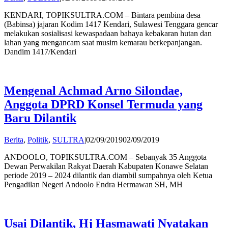
admin
KENDARI, TOPIKSULTRA.COM – Bintara pembina desa
(Babinsa) jajaran Kodim 1417 Kendari, Sulawesi Tenggara gencar
melakukan sosialisasi kewaspadaan bahaya kebakaran hutan dan
lahan yang mengancam saat musim kemarau berkepanjangan.
Dandim 1417/Kendari
Mengenal Achmad Arno Silondae,
Anggota DPRD Konsel Termuda yang
Baru Dilantik
by
Berita
,
Politik
,
SULTRA
|
02/09/2019
02/09/2019
admin
ANDOOLO, TOPIKSULTRA.COM – Sebanyak 35 Anggota
Dewan Perwakilan Rakyat Daerah Kabupaten Konawe Selatan
periode 2019 – 2024 dilantik dan diambil sumpahnya oleh Ketua
Pengadilan Negeri Andoolo Endra Hermawan SH, MH
Usai Dilantik, Hj Hasmawati Nyatakan