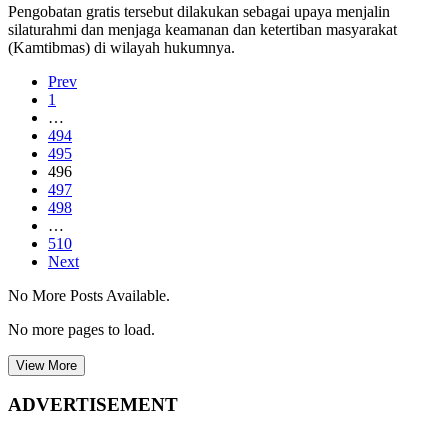
Pengobatan gratis tersebut dilakukan sebagai upaya menjalin
silaturahmi dan menjaga keamanan dan ketertiban masyarakat
(Kamtibmas) di wilayah hukumnya.
Prev
1
…
494
495
496
497
498
…
510
Next
No More Posts Available.
No more pages to load.
View More
ADVERTISEMENT