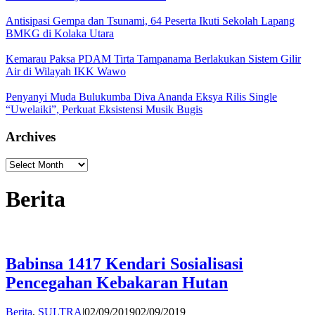
Antisipasi Gempa dan Tsunami, 64 Peserta Ikuti Sekolah Lapang
BMKG di Kolaka Utara
Kemarau Paksa PDAM Tirta Tampanama Berlakukan Sistem Gilir
Air di Wilayah IKK Wawo
Penyanyi Muda Bulukumba Diva Ananda Eksya Rilis Single
“Uwelaiki”, Perkuat Eksistensi Musik Bugis
Archives
Archives
Berita
Babinsa 1417 Kendari Sosialisasi
Pencegahan Kebakaran Hutan
by
Berita
,
SULTRA
|
02/09/2019
02/09/2019