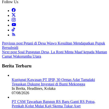
Follow Us
Post
Previous post
Petani di Desa Wawo Kesulitan Mendapatkan Pupuk
Bersubsidi
navigation
Next post
Soal Pungutan Desa, La Roni Minta Maaf kepada Mantan
Camat Wakorumba Utara
Berita Terbaru
Kunjungi Kawasan PT IPIP, 30 Ormas Adat Tamalaki
Tegaskan Dukung Investasi di Bumi Mekongga
In Berita, Headlines, Kolaka
07/08/2026
PT CSM Tawarkan Bangun RS Baru Ganti RS Potoa,
Pemkab Kolut Mulai Kaji Skema Tukar Aset