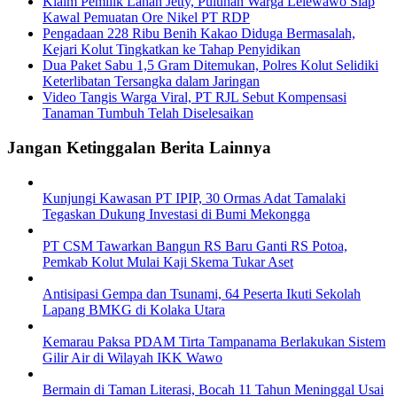
Klaim Pemilik Lahan Jetty, Puluhan Warga Lelewawo Siap
Kawal Pemuatan Ore Nikel PT RDP
Pengadaan 228 Ribu Benih Kakao Diduga Bermasalah,
Kejari Kolut Tingkatkan ke Tahap Penyidikan
Dua Paket Sabu 1,5 Gram Ditemukan, Polres Kolut Selidiki
Keterlibatan Tersangka dalam Jaringan
Video Tangis Warga Viral, PT RJL Sebut Kompensasi
Tanaman Tumbuh Telah Diselesaikan
Jangan Ketinggalan Berita Lainnya
Kunjungi Kawasan PT IPIP, 30 Ormas Adat Tamalaki
Tegaskan Dukung Investasi di Bumi Mekongga
PT CSM Tawarkan Bangun RS Baru Ganti RS Potoa,
Pemkab Kolut Mulai Kaji Skema Tukar Aset
Antisipasi Gempa dan Tsunami, 64 Peserta Ikuti Sekolah
Lapang BMKG di Kolaka Utara
Kemarau Paksa PDAM Tirta Tampanama Berlakukan Sistem
Gilir Air di Wilayah IKK Wawo
Bermain di Taman Literasi, Bocah 11 Tahun Meninggal Usai