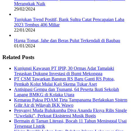
Merangkak Naik
29/02/2024
Tunjukan Trend Positif, Bank Sultra Catat Pencapaian Laba
2023 Tembus 406 Miliar
22/01/2024
Harga Tomat, Jahe dan Beras Pulut Terkendali di Baubau
01/01/2024
Related Posts
Kunjungi Kawasan PT IPIP, 30 Ormas Adat Tamalaki
Tegaskan Dukung Investasi di Bumi Mekongga
PT CSM Tawarkan Bangun RS Baru Ganti RS Potoa,
Pemkab Kolut Mulai Kaji Skema Tukar Aset
Antisipasi Gempa dan Tsunami, 64 Peserta Ikuti Sekolah
Lapang BMKG di Kolaka Utara
Kemarau Paksa PDAM Tirta Tampanama Berlakukan Sistem
Gilir Air di Wilayah IKK Wawo
Penyanyi Muda Bulukumba Diva Ananda Eksya Rilis Single
“Uwelaiki”, Perkuat Eksistensi Musik Bugis
Bermain di Taman Literasi, Bocah 11 Tahun Meninggal Usai
Tersengat Listrik