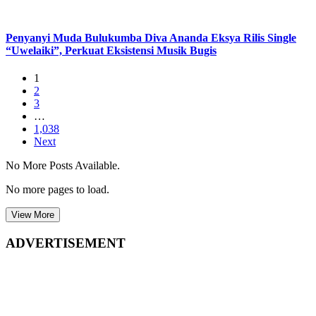
Penyanyi Muda Bulukumba Diva Ananda Eksya Rilis Single
“Uwelaiki”, Perkuat Eksistensi Musik Bugis
1
2
3
…
1,038
Next
No More Posts Available.
No more pages to load.
View More
ADVERTISEMENT