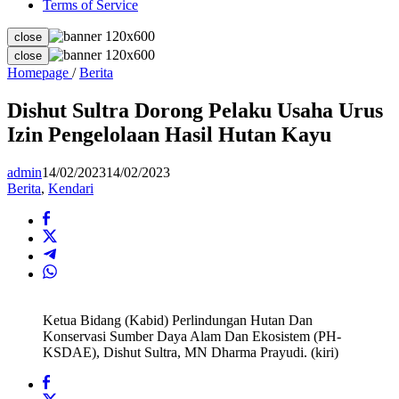
Terms of Service
close
close
Dishut
Homepage
/
Berita
Sultra
Dorong
Dishut Sultra Dorong Pelaku Usaha Urus
Pelaku
Izin Pengelolaan Hasil Hutan Kayu
Usaha
Urus
Izin
admin
14/02/2023
14/02/2023
Pengelolaan
Berita
,
Kendari
Hasil
Hutan
Kayu
Ketua Bidang (Kabid) Perlindungan Hutan Dan
Konservasi Sumber Daya Alam Dan Ekosistem (PH-
KSDAE), Dishut Sultra, MN Dharma Prayudi. (kiri)