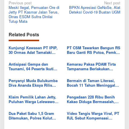
Post
Previous post
Next post
Meski Ilegal, Pemuatan Ore di
BPKN Apresiasi GeNoSe, Alat
navigation
Jetty PT Kasmar Jalan Terus,
Deteksi Covid-19 Buatan UGM
Dinas ESDM Sultra Dinilai
Tutup Mata
Related Posts
Kunjungi Kawasan PT IPIP,
PT CSM Tawarkan Bangun RS
30 Ormas Adat Tamalaki
Baru Ganti RS Potoa, Pemkab
Tegaskan Dukung Investasi di
Kolut Mulai Kaji Skema Tukar
Bumi Mekongga
Aset
Antisipasi Gempa dan
Kemarau Paksa PDAM Tirta
Tsunami, 64 Peserta Ikuti
Tampanama Berlakukan
Sekolah Lapang BMKG di
Sistem Gilir Air di Wilayah
Kolaka Utara
IKK Wawo
Penyanyi Muda Bulukumba
Bermain di Taman Literasi,
Diva Ananda Eksya Rilis
Bocah 11 Tahun Meninggal
Single “Uwelaiki”, Perkuat
Usai Tersengat Listrik
Eksistensi Musik Bugis
Klaim Pemilik Lahan Jetty,
Pengadaan 228 Ribu Benih
Puluhan Warga Lelewawo
Kakao Diduga Bermasalah,
Siap Kawal Pemuatan Ore
Kejari Kolut Tingkatkan ke
Nikel PT RDP
Tahap Penyidikan
Dua Paket Sabu 1,5 Gram
Video Tangis Warga Viral, PT
Ditemukan, Polres Kolut
RJL Sebut Kompensasi
Selidiki Keterlibatan
Tanaman Tumbuh Telah
Tersangka dalam Jaringan
Diselesaikan