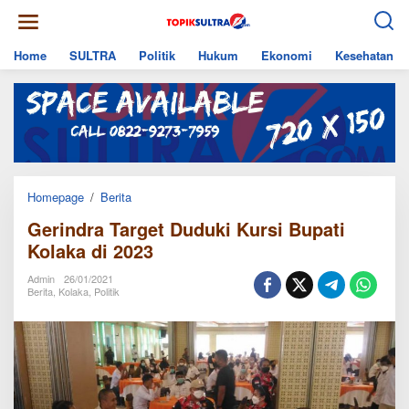
Skip
to
content
Home
SULTRA
Politik
Hukum
Ekonomi
Kesehatan
Gerindra
Homepage
/
Berita
Target
Gerindra Target Duduki Kursi Bupati
Duduki
Kursi
Kolaka di 2023
Bupati
Kolaka
Admin
26/01/2021
di
Berita
,
Kolaka
,
Politik
2023