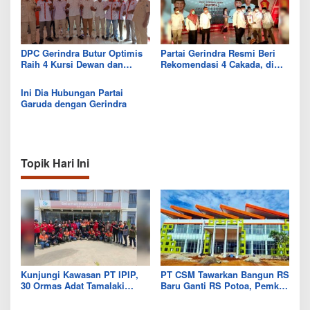
DPC Gerindra Butur Optimis
Partai Gerindra Resmi Beri
Raih 4 Kursi Dewan dan
Rekomendasi 4 Cakada, di
Menangkan Prabowo
Butur Jatuh pada Aswadi-
Subianto di Pilpres 2024
Fahrul
Ini Dia Hubungan Partai
Garuda dengan Gerindra
Topik Hari Ini
Kunjungi Kawasan PT IPIP,
PT CSM Tawarkan Bangun RS
30 Ormas Adat Tamalaki
Baru Ganti RS Potoa, Pemkab
Tegaskan Dukung Investasi di
Kolut Mulai Kaji Skema Tukar
Bumi Mekongga
Aset