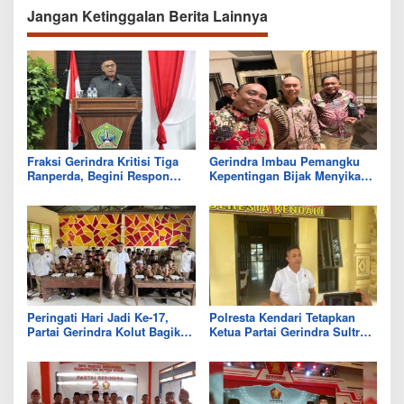
Jangan Ketinggalan Berita Lainnya
Fraksi Gerindra Kritisi Tiga
Gerindra Imbau Pemangku
Ranperda, Begini Respon
Kepentingan Bijak Menyikapi
Bupati Kolut
Kinerja 100 Hari ASR-Hugua
Peringati Hari Jadi Ke-17,
Polresta Kendari Tetapkan
Partai Gerindra Kolut Bagikan
Ketua Partai Gerindra Sultra
Makan Bergizi Gratis
Sebagai Tersangka