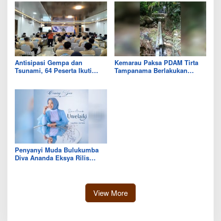
Antisipasi Gempa dan
Kemarau Paksa PDAM Tirta
Tsunami, 64 Peserta Ikuti
Tampanama Berlakukan
Sekolah Lapang BMKG di
Sistem Gilir Air di Wilayah
Kolaka Utara
IKK Wawo
Penyanyi Muda Bulukumba
Diva Ananda Eksya Rilis
Single “Uwelaiki”, Perkuat
Eksistensi Musik Bugis
View More