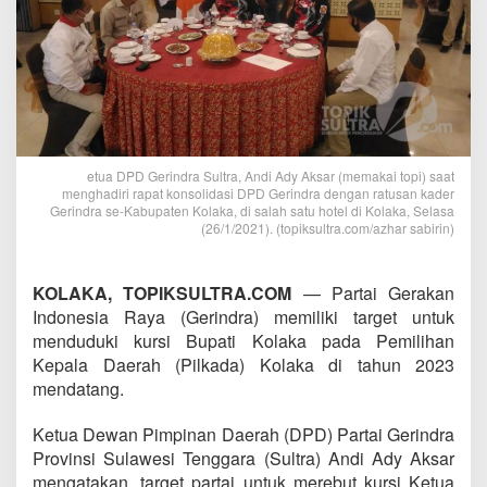
etua DPD Gerindra Sultra, Andi Ady Aksar (memakai topi) saat
menghadiri rapat konsolidasi DPD Gerindra dengan ratusan kader
Gerindra se-Kabupaten Kolaka, di salah satu hotel di Kolaka, Selasa
(26/1/2021). (topiksultra.com/azhar sabirin)
KOLAKA, TOPIKSULTRA.COM
— Partai Gerakan
Indonesia Raya (Gerindra) memiliki target untuk
menduduki kursi Bupati Kolaka pada Pemilihan
Kepala Daerah (Pilkada) Kolaka di tahun 2023
mendatang.
Ketua Dewan Pimpinan Daerah (DPD) Partai Gerindra
Provinsi Sulawesi Tenggara (Sultra) Andi Ady Aksar
mengatakan, target partai untuk merebut kursi Ketua