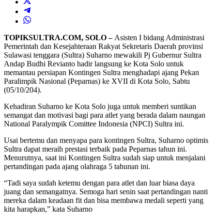
TOPIKSULTRA.COM, SOLO –
Asisten I bidang Administrasi
Pemerintah dan Kesejahteraan Rakyat Sekretaris Daerah provinsi
Sulawasi tenggara (Sultra) Suharno mewakili Pj Gubernur Sultra
Andap Budhi Revianto hadir langsung ke Kota Solo untuk
memantau persiapan Kontingen Sultra menghadapi ajang Pekan
Paralimpik Nasional (Peparnas) ke XVII di Kota Solo, Sabtu
(05/10/204).
Kehadiran Suharno ke Kota Solo juga untuk memberi suntikan
semangat dan motivasi bagi para atlet yang berada dalam naungan
National Paralympik Comittee Indonesia (NPCI) Sultra ini.
Usai bertemu dan menyapa para kontingen Sultra, Suharno optimis
Sultra dapat meraih prestasi terbaik pada Peparnas tahun ini.
Menurutnya, saat ini Kontingen Sultra sudah siap untuk menjalani
pertandingan pada ajang olahraga 5 tahunan ini.
“Tadi saya sudah ketemu dengan para atlet dan luar biasa daya
juang dan semangatnya. Semoga hari senin saat pertandingan nanti
mereka dalam keadaan fit dan bisa membawa medali seperti yang
kita harapkan,” kata Suharno