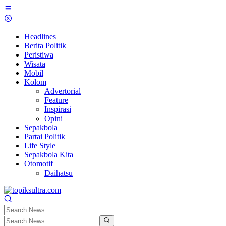
Skip
to
content
Headlines
Berita Politik
Peristiwa
Wisata
Mobil
Kolom
Advertorial
Feature
Inspirasi
Opini
Sepakbola
Partai Politik
Life Style
Sepakbola Kita
Otomotif
Daihatsu