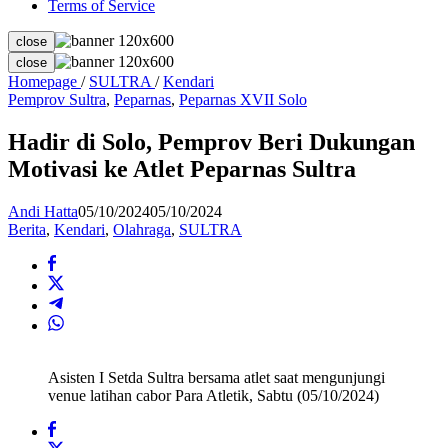
Terms of Service
close
close
Hadir
Homepage
/
SULTRA
/
Kendari
di
Pemprov Sultra
,
Peparnas
,
Peparnas XVII Solo
Solo,
Pemprov
Hadir di Solo, Pemprov Beri Dukungan
Beri
Motivasi ke Atlet Peparnas Sultra
Dukungan
Motivasi
ke
Andi Hatta
05/10/2024
05/10/2024
Atlet
Berita
,
Kendari
,
Olahraga
,
SULTRA
Peparnas
Sultra
Asisten I Setda Sultra bersama atlet saat mengunjungi
venue latihan cabor Para Atletik, Sabtu (05/10/2024)