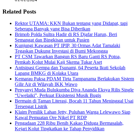
Related Posts
Rektor UTAMA: KKN Bukan tentang yang Didapat, tapi
Seberapa Banyak yang Bisa Diberikan
Brimob Polda Sultra Hadir di RS Djafar Harun, Beri
Semangat dan Bingkisan untuk Pasien
Kunjungi Kawasan PT IPIP, 30 Ormas Adat Tamalaki
Tegaskan Dukung Investasi di Bumi Mekongga
PT CSM Tawarkan Bangun RS Baru Ganti RS Potoa,
Pemkab Kolut Mulai Kaji Skema Tukar Aset
Antisipasi Gempa dan Tsunami, 64 Peserta Ikuti Sekolah
Lapang BMKG di Kolaka Utara
Kemarau Paksa PDAM Tirta Tampanama Berlakukan Sistem
Gilir Air di Wilayah IKK Wawo
Penyanyi Muda Bulukumba Diva Ananda Eksya Rilis Single
“Uwelaiki”, Perkuat Eksistensi Musik Bugis
Bermain di Taman Literasi, Bocah 11 Tahun Meninggal Usai
Tersengat Listrik
Klaim Pemilik Lahan Jetty, Puluhan Warga Lelewawo Siap
Kawal Pemuatan Ore Nikel PT RDP
Pengadaan 228 Ribu Benih Kakao Diduga Bermasalah,
Kejari Kolut Tingkatkan ke Tahap Penyidikan