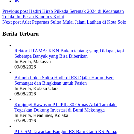
Post
Previous post
Hadiri Kirab Pilkada Serentak 2024 di Kecamatan
Tolala, Ini Pesan Kapolres Kolut
navigation
Next post
Atlet Peparnas Sultra Mulai Jalani Latihan di Kota Solo
Berita Terbaru
Rektor UTAMA: KKN Bukan tentang yang Didapat, tapi
Seberapa Banyak yang Bisa Diberikan
In Berita, Makassar
09/08/2026
Brimob Polda Sultra Hadir di RS Djafar Harun, Beri
Semangat dan Bingkisan untuk Pasien
In Berita, Kolaka Utara
08/08/2026
Kunjungi Kawasan PT IPIP, 30 Ormas Adat Tamalaki
Tegaskan Dukung Investasi di Bumi Mekongga
In Berita, Headlines, Kolaka
07/08/2026
PT CSM Tawarkan Bangun RS Baru Ganti RS Potoa,