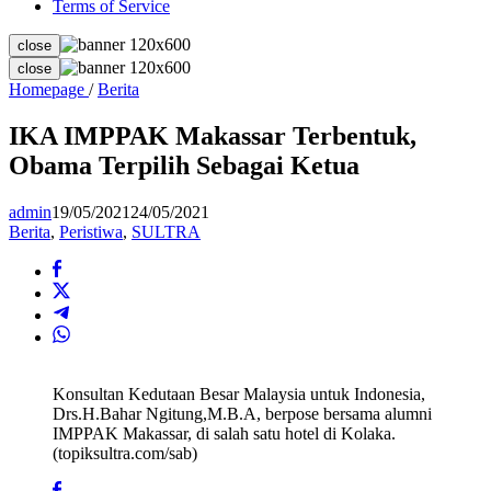
Terms of Service
close
close
IKA
Homepage
/
Berita
IMPPAK
Makassar
IKA IMPPAK Makassar Terbentuk,
Terbentuk,
Obama Terpilih Sebagai Ketua
Obama
Terpilih
Sebagai
admin
19/05/2021
24/05/2021
Ketua
Berita
,
Peristiwa
,
SULTRA
Konsultan Kedutaan Besar Malaysia untuk Indonesia,
Drs.H.Bahar Ngitung,M.B.A, berpose bersama alumni
IMPPAK Makassar, di salah satu hotel di Kolaka.
(topiksultra.com/sab)