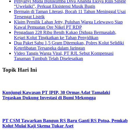
Penyanyi Muda Bulukumba Diva Ananda Eksya Rilis Single
“Uwelaiki”, Perkuat Eksistensi Musik Bugis
Bermain di Taman Literasi, Bocah 11 Tahun Meninggal Usai
Tersengat Listrik
Klaim Pemilik Lahan Jetty, Puluhan Warga Lelewawo Siap
Kawal Pemuatan Ore Nikel PT RDP
Pengadaan 228 Ribu Benih Kakao Diduga Bermasalah,
Kejari Kolut Tingkatkan ke Tahap Penyidikan
Dua Paket Sabu 1,5 Gram Ditemukan, Polres Kolut Selidiki
Keterlibatan Tersangka dalam Jaringan
Video Tangis Warga Viral, PT RJL Sebut Kompensasi
Tanaman Tumbuh Telah Diselesaikan
Topik Hari Ini
Kunjungi Kawasan PT IPIP, 30 Ormas Adat Tamalaki
Tegaskan Dukung Investasi di Bumi Mekongga
PT CSM Tawarkan Bangun RS Baru Ganti RS Potoa, Pemkab
Kolut Mulai Kaji Skema Tukar Aset