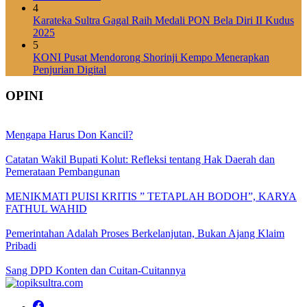
4
Karateka Sultra Gagal Raih Medali PON Bela Diri II Kudus
2025
5
KONI Pusat Mendorong Shorinji Kempo Menerapkan
Penjurian Digital
OPINI
Mengapa Harus Don Kancil?
Catatan Wakil Bupati Kolut: Refleksi tentang Hak Daerah dan
Pemerataan Pembangunan
MENIKMATI PUISI KRITIS ” TETAPLAH BODOH”, KARYA
FATHUL WAHID
Pemerintahan Adalah Proses Berkelanjutan, Bukan Ajang Klaim
Pribadi
Sang DPD Konten dan Cuitan-Cuitannya