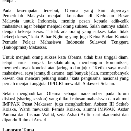
tempat.
Pada kesempatan tersebut, Obama yang kini dipercaya
Pemerintah Malaysia menjadi konsultan di Kedutaan Besar
Malaysia untuk Indonesia, menitip pesan kepada adik-adik
mahasiswa agar belajar menjadi orang sukses. Salah satunya adalah
dengan bekerja keras. “Tidak ada orang yang sukses kalau tidak
bekerja keras,” kata Bahar Ngitung yang juga Ketua Badan Kontak
Pemuda Pelajar Mahasiswa Indonesia Sulawesi Tenggara
(Bakoppmist) Makassar.
Untuk menjadi orang sukses kata Obama, tidak bisa tinggal diam,
tetapi harus banyak bersilaturahim, membangun komunikasi,
memperbanyak koneksi atau jaringan dan jujur. “Ketika saya masih
mahasiswa, saya jarang di asrama, tapi banyak jalan, memperbanyak
kawan dan mencari peluang usaha,”kata pengusaha nasional yang
pernah menjadi anggota DPD-RI mewakili Sulawesi Selatan.
Selain menghadirkan Obama sebagai narasumber pada forum
diskusi (sharing session) yang diikuti ratusan mahasiswa dan alumni
IMPPAK Pusat Makassar, juga menghadirkan Asisten III Setkab
Kolaka, Wardi mewakili Pemda Kolaka, alumni IMPPAK Asdar
Pamma dan Tasman Wahid, serta Ashari Arifin dari akademisi dan
dipandu Rahmat Anzari.
Laporan: Tama