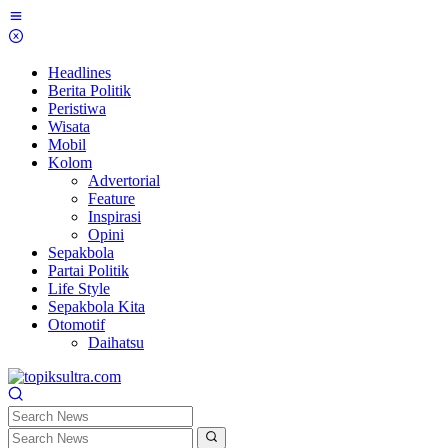
Skip
to
content
Headlines
Berita Politik
Peristiwa
Wisata
Mobil
Kolom
Advertorial
Feature
Inspirasi
Opini
Sepakbola
Partai Politik
Life Style
Sepakbola Kita
Otomotif
Daihatsu