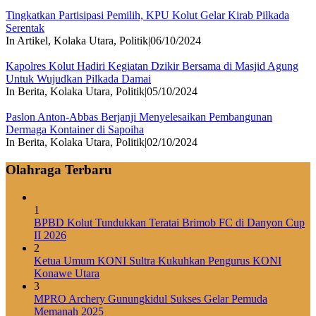
Tingkatkan Partisipasi Pemilih, KPU Kolut Gelar Kirab Pilkada
Serentak
In Artikel, Kolaka Utara, Politik
|
06/10/2024
Kapolres Kolut Hadiri Kegiatan Dzikir Bersama di Masjid Agung
Untuk Wujudkan Pilkada Damai
In Berita, Kolaka Utara, Politik
|
05/10/2024
Paslon Anton-Abbas Berjanji Menyelesaikan Pembangunan
Dermaga Kontainer di Sapoiha
In Berita, Kolaka Utara, Politik
|
02/10/2024
Olahraga Terbaru
1
BPBD Kolut Tundukkan Teratai Brimob FC di Danyon Cup
II 2026
2
Ketua Umum KONI Sultra Kukuhkan Pengurus KONI
Konawe Utara
3
MPRO Archery Gunungkidul Sukses Gelar Pemuda
Memanah 2025