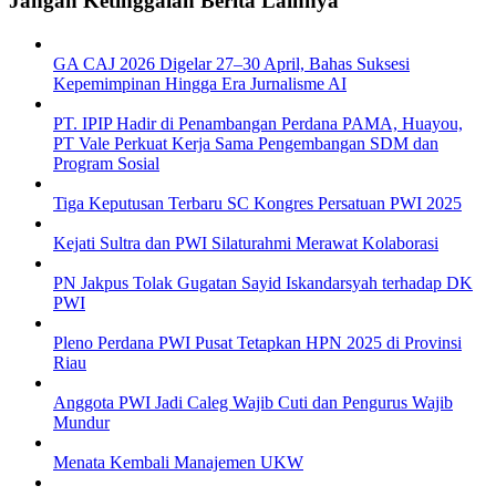
Jangan Ketinggalan Berita Lainnya
GA CAJ 2026 Digelar 27–30 April, Bahas Suksesi
Kepemimpinan Hingga Era Jurnalisme AI
PT. IPIP Hadir di Penambangan Perdana PAMA, Huayou,
PT Vale Perkuat Kerja Sama Pengembangan SDM dan
Program Sosial
Tiga Keputusan Terbaru SC Kongres Persatuan PWI 2025
Kejati Sultra dan PWI Silaturahmi Merawat Kolaborasi
PN Jakpus Tolak Gugatan Sayid Iskandarsyah terhadap DK
PWI
Pleno Perdana PWI Pusat Tetapkan HPN 2025 di Provinsi
Riau
Anggota PWI Jadi Caleg Wajib Cuti dan Pengurus Wajib
Mundur
Menata Kembali Manajemen UKW