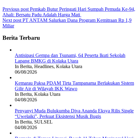
Post
Previous post
Pemkab Butur Peringati Hari Sumpah Pemuda Ke-94,
Ahali: Bersatu Padu Adalah Harga Mati
navigation
Next post
PT ANTAM Salurkan Dana Program Kemitraan Rp 1,9
Miliar
Berita Terbaru
Antisipasi Gempa dan Tsunami, 64 Peserta Ikuti Sekolah
Lapang BMKG di Kolaka Utara
In Berita, Headlines, Kolaka Utara
06/08/2026
Kemarau Paksa PDAM Tirta Tampanama Berlakukan Sistem
Gilir Air di Wilayah IKK Wawo
In Berita, Kolaka Utara
04/08/2026
Penyanyi Muda Bulukumba Diva Ananda Eksya Rilis Single
“Uwelaiki”, Perkuat Eksistensi Musik Bugis
In Berita, SULSEL
04/08/2026