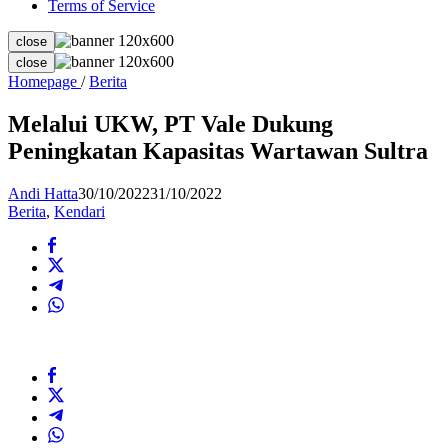
Terms of Service
close
close
Melalui
Homepage
/
Berita
UKW,
PT
Melalui UKW, PT Vale Dukung
Vale
Peningkatan Kapasitas Wartawan Sultra
Dukung
Peningkatan
Kapasitas
Andi Hatta
30/10/2022
31/10/2022
Wartawan
Berita
,
Kendari
Sultra