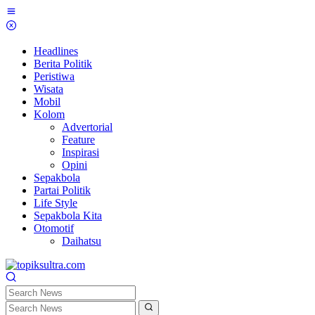
Skip
to
content
Headlines
Berita Politik
Peristiwa
Wisata
Mobil
Kolom
Advertorial
Feature
Inspirasi
Opini
Sepakbola
Partai Politik
Life Style
Sepakbola Kita
Otomotif
Daihatsu