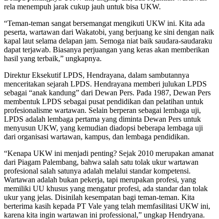
rela menempuh jarak cukup jauh untuk bisa UKW.
“Teman-teman sangat bersemangat mengikuti UKW ini. Kita ada
peserta, wartawan dari Wakatobi, yang berjuang ke sini dengan naik
kapal laut selama delapan jam. Semoga niat baik saudara-saudaraku
dapat terjawab. Biasanya perjuangan yang keras akan memberikan
hasil yang terbaik,” ungkapnya.
Direktur Eksekutif LPDS, Hendrayana, dalam sambutannya
menceritakan sejarah LPDS. Hendrayana memberi julukan LPDS
sebagai “anak kandung” dari Dewan Pers. Pada 1987, Dewan Pers
membentuk LPDS sebagai pusat pendidikan dan pelatihan untuk
profesionalisme wartawan. Selain berperan sebagai lembaga uji,
LPDS adalah lembaga pertama yang diminta Dewan Pers untuk
menyusun UKW, yang kemudian diadopsi beberapa lembaga uji
dari organisasi wartawan, kampus, dan lembaga pendidikan.
“Kenapa UKW ini menjadi penting? Sejak 2010 merupakan amanat
dari Piagam Palembang, bahwa salah satu tolak ukur wartawan
profesional salah satunya adalah melalui standar kompetensi.
Wartawan adalah bukan pekerja, tapi merupakan profesi, yang
memiliki UU khusus yang mengatur profesi, ada standar dan tolak
ukur yang jelas. Disinilah kesempatan bagi teman-teman. Kita
berterima kasih kepada PT Vale yang telah memfasilitasi UKW ini,
karena kita ingin wartawan ini professional,” ungkap Hendryana.