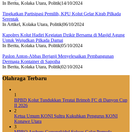
In Berita, Kolaka Utara, Politik
|
14/10/2024
Tingkatkan Partisipasi Pemilih, KPU Kolut Gelar Kirab Pilkada
Serentak
In Artikel, Kolaka Utara, Politik
|
06/10/2024
Kapolres Kolut Hadiri Kegiatan Dzikir Bersama di Masjid Agung
Untuk Wujudkan Pilkada Damai
In Berita, Kolaka Utara, Politik
|
05/10/2024
Paslon Anton-Abbas Berjanji Menyelesaikan Pembangunan
Dermaga Kontainer di Sapoiha
In Berita, Kolaka Utara, Politik
|
02/10/2024
Olahraga Terbaru
1
BPBD Kolut Tundukkan Teratai Brimob FC di Danyon Cup
II 2026
2
Ketua Umum KONI Sultra Kukuhkan Pengurus KONI
Konawe Utara
3
MPRO Archery Gunungkidul Sukses Gelar Pemuda