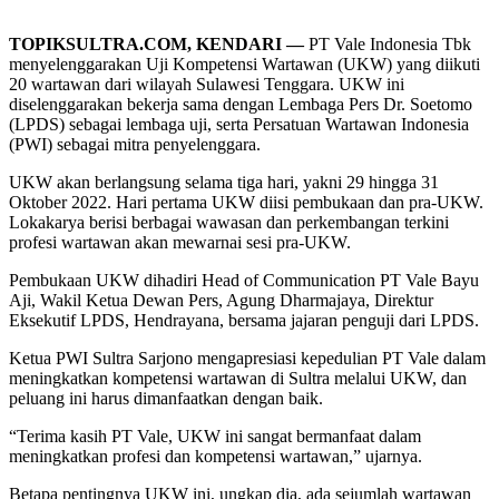
TOPIKSULTRA.COM, KENDARI —
PT Vale Indonesia Tbk
menyelenggarakan Uji Kompetensi Wartawan (UKW) yang diikuti
20 wartawan dari wilayah Sulawesi Tenggara. UKW ini
diselenggarakan bekerja sama dengan Lembaga Pers Dr. Soetomo
(LPDS) sebagai lembaga uji, serta Persatuan Wartawan Indonesia
(PWI) sebagai mitra penyelenggara.
UKW akan berlangsung selama tiga hari, yakni 29 hingga 31
Oktober 2022. Hari pertama UKW diisi pembukaan dan pra-UKW.
Lokakarya berisi berbagai wawasan dan perkembangan terkini
profesi wartawan akan mewarnai sesi pra-UKW.
Pembukaan UKW dihadiri Head of Communication PT Vale Bayu
Aji, Wakil Ketua Dewan Pers, Agung Dharmajaya, Direktur
Eksekutif LPDS, Hendrayana, bersama jajaran penguji dari LPDS.
Ketua PWI Sultra Sarjono mengapresiasi kepedulian PT Vale dalam
meningkatkan kompetensi wartawan di Sultra melalui UKW, dan
peluang ini harus dimanfaatkan dengan baik.
“Terima kasih PT Vale, UKW ini sangat bermanfaat dalam
meningkatkan profesi dan kompetensi wartawan,” ujarnya.
Betapa pentingnya UKW ini, ungkap dia, ada sejumlah wartawan