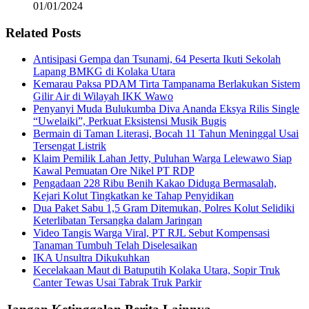
01/01/2024
Related Posts
Antisipasi Gempa dan Tsunami, 64 Peserta Ikuti Sekolah
Lapang BMKG di Kolaka Utara
Kemarau Paksa PDAM Tirta Tampanama Berlakukan Sistem
Gilir Air di Wilayah IKK Wawo
Penyanyi Muda Bulukumba Diva Ananda Eksya Rilis Single
“Uwelaiki”, Perkuat Eksistensi Musik Bugis
Bermain di Taman Literasi, Bocah 11 Tahun Meninggal Usai
Tersengat Listrik
Klaim Pemilik Lahan Jetty, Puluhan Warga Lelewawo Siap
Kawal Pemuatan Ore Nikel PT RDP
Pengadaan 228 Ribu Benih Kakao Diduga Bermasalah,
Kejari Kolut Tingkatkan ke Tahap Penyidikan
Dua Paket Sabu 1,5 Gram Ditemukan, Polres Kolut Selidiki
Keterlibatan Tersangka dalam Jaringan
Video Tangis Warga Viral, PT RJL Sebut Kompensasi
Tanaman Tumbuh Telah Diselesaikan
IKA Unsultra Dikukuhkan
Kecelakaan Maut di Batuputih Kolaka Utara, Sopir Truk
Canter Tewas Usai Tabrak Truk Parkir