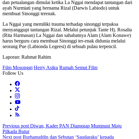
dan petualangan dimulai ketika La Nggai mendapat tantangan dari
ayah Nurmiati yang bernama Rizal (Darwis Labiodo) untuk
membuat Sinonggi terenak.
La Nggai yang memiliki trauma terhadap sinonggi terpaksa
menyanggupi tantangan Rizal. Melalui petunjuk Tante Hj. Rosalia
(Rita Harmasan) La Nggai dan sahabatnya Alam (Alam Konawe)
harus berguru cara membuat Sinonggi ter-enak didunia melalui
seorang Pue (Labionda Legeesi) di sebuah pulau terpencil.
Laporan: Rahmat Rahim
Film Mosonggi
Herry Asiku
Rumah Semut Film
Follow Us
Post
Previous post
Diwan, Kader PAN Dianggap Mumpuni Maju
Pilkada Butur
navigation
Next post
Burhanuddin dan Sebutan ‘Saudaraku’ kepada