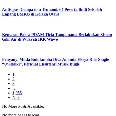
Antisipasi Gempa dan Tsunami, 64 Peserta Ikuti Sekolah
Lapang BMKG di Kolaka Utara
Kemarau Paksa PDAM Tirta Tampanama Berlakukan Sistem
Gilir Air di Wilayah IKK Wawo
Penyanyi Muda Bulukumba Diva Ananda Eksya Rilis Single
“Uwelaiki”, Perkuat Eksistensi Musik Bugis
1
2
3
…
1,055
Next
No More Posts Available.
No more pages to load.