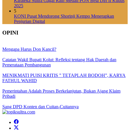
Karateka Sultra Gagal Raih Medali PON Bela Diri II Kudus
2025
5
KONI Pusat Mendorong Shorinji Kempo Menerapkan
Penjurian Digital
OPINI
Mengapa Harus Don Kancil?
Catatan Wakil Bupati Kolut: Refleksi tentang Hak Daerah dan
Pemerataan Pembangunan
MENIKMATI PUISI KRITIS ” TETAPLAH BODOH”, KARYA
FATHUL WAHID
Pemerintahan Adalah Proses Berkelanjutan, Bukan Ajang Klaim
Pribadi
Sang DPD Konten dan Cuitan-Cuitannya