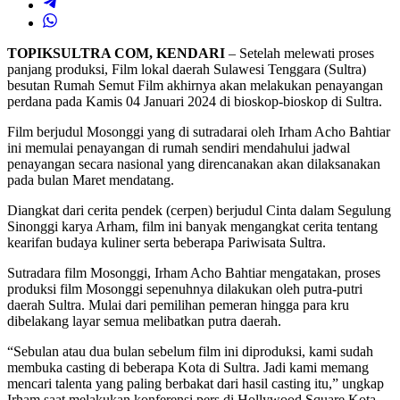
TOPIKSULTRA COM, KENDARI
– Setelah melewati proses
panjang produksi, Film lokal daerah Sulawesi Tenggara (Sultra)
besutan Rumah Semut Film akhirnya akan melakukan penayangan
perdana pada Kamis 04 Januari 2024 di bioskop-bioskop di Sultra.
Film berjudul Mosonggi yang di sutradarai oleh Irham Acho Bahtiar
ini memulai penayangan di rumah sendiri mendahului jadwal
penayangan secara nasional yang direncanakan akan dilaksanakan
pada bulan Maret mendatang.
Diangkat dari cerita pendek (cerpen) berjudul Cinta dalam Segulung
Sinonggi karya Arham, film ini banyak mengangkat cerita tentang
kearifan budaya kuliner serta beberapa Pariwisata Sultra.
Sutradara film Mosonggi, Irham Acho Bahtiar mengatakan, proses
produksi film Mosonggi sepenuhnya dilakukan oleh putra-putri
daerah Sultra. Mulai dari pemilihan pemeran hingga para kru
dibelakang layar semua melibatkan putra daerah.
“Sebulan atau dua bulan sebelum film ini diproduksi, kami sudah
membuka casting di beberapa Kota di Sultra. Jadi kami memang
mencari talenta yang paling berbakat dari hasil casting itu,” ungkap
Irham saat melakukan konferensi pers di Hollywood Square Kota