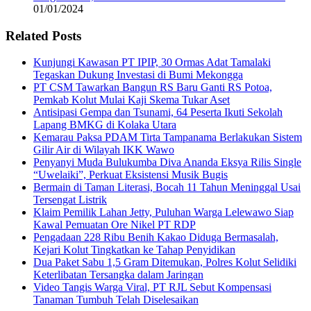
01/01/2024
Related Posts
Kunjungi Kawasan PT IPIP, 30 Ormas Adat Tamalaki
Tegaskan Dukung Investasi di Bumi Mekongga
PT CSM Tawarkan Bangun RS Baru Ganti RS Potoa,
Pemkab Kolut Mulai Kaji Skema Tukar Aset
Antisipasi Gempa dan Tsunami, 64 Peserta Ikuti Sekolah
Lapang BMKG di Kolaka Utara
Kemarau Paksa PDAM Tirta Tampanama Berlakukan Sistem
Gilir Air di Wilayah IKK Wawo
Penyanyi Muda Bulukumba Diva Ananda Eksya Rilis Single
“Uwelaiki”, Perkuat Eksistensi Musik Bugis
Bermain di Taman Literasi, Bocah 11 Tahun Meninggal Usai
Tersengat Listrik
Klaim Pemilik Lahan Jetty, Puluhan Warga Lelewawo Siap
Kawal Pemuatan Ore Nikel PT RDP
Pengadaan 228 Ribu Benih Kakao Diduga Bermasalah,
Kejari Kolut Tingkatkan ke Tahap Penyidikan
Dua Paket Sabu 1,5 Gram Ditemukan, Polres Kolut Selidiki
Keterlibatan Tersangka dalam Jaringan
Video Tangis Warga Viral, PT RJL Sebut Kompensasi
Tanaman Tumbuh Telah Diselesaikan