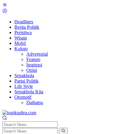
Skip
to
content
Headlines
Berita Politik
Peristiwa
Wisata
Mobil
Kolom
Advertorial
Feature
Inspirasi
Opini
Sepakbola
Partai Politik
Life Style
Sepakbola Kita
Otomotif
Daihatsu