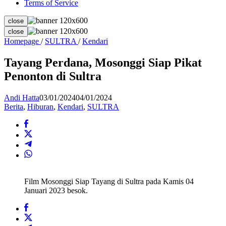
Terms of Service
close
close
Tayang
Homepage
/
SULTRA
/
Kendari
Perdana,
Mosonggi
Tayang Perdana, Mosonggi Siap Pikat
Siap
Penonton di Sultra
Pikat
Penonton
di
Andi Hatta
03/01/2024
04/01/2024
Sultra
Berita
,
Hiburan
,
Kendari
,
SULTRA
Film Mosonggi Siap Tayang di Sultra pada Kamis 04
Januari 2023 besok.