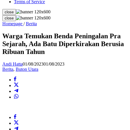
Terms of Service
close
close
Warga
Homepage
/
Berita
Temukan
Benda
Warga Temukan Benda Peningalan Pra
Peningalan
Sejarah, Ada Batu Diperkirakan Berusia
Pra
Sejarah,
Ribuan Tahun
Ada
Batu
Andi Hatta
01/08/2023
01/08/2023
Diperkirakan
Berita
,
Buton Utara
Berusia
Ribuan
Tahun