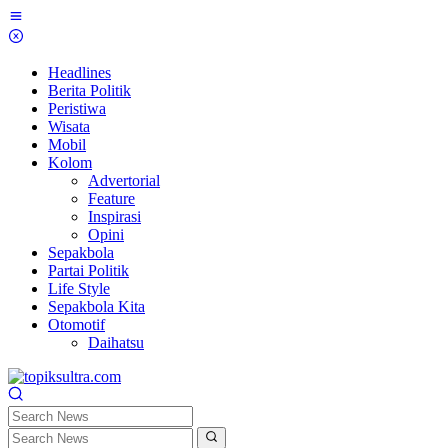
Skip
to
content
Headlines
Berita Politik
Peristiwa
Wisata
Mobil
Kolom
Advertorial
Feature
Inspirasi
Opini
Sepakbola
Partai Politik
Life Style
Sepakbola Kita
Otomotif
Daihatsu