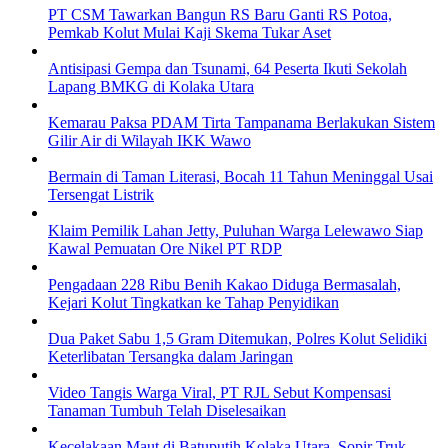
PT CSM Tawarkan Bangun RS Baru Ganti RS Potoa,
Pemkab Kolut Mulai Kaji Skema Tukar Aset
Antisipasi Gempa dan Tsunami, 64 Peserta Ikuti Sekolah
Lapang BMKG di Kolaka Utara
Kemarau Paksa PDAM Tirta Tampanama Berlakukan Sistem
Gilir Air di Wilayah IKK Wawo
Bermain di Taman Literasi, Bocah 11 Tahun Meninggal Usai
Tersengat Listrik
Klaim Pemilik Lahan Jetty, Puluhan Warga Lelewawo Siap
Kawal Pemuatan Ore Nikel PT RDP
Pengadaan 228 Ribu Benih Kakao Diduga Bermasalah,
Kejari Kolut Tingkatkan ke Tahap Penyidikan
Dua Paket Sabu 1,5 Gram Ditemukan, Polres Kolut Selidiki
Keterlibatan Tersangka dalam Jaringan
Video Tangis Warga Viral, PT RJL Sebut Kompensasi
Tanaman Tumbuh Telah Diselesaikan
Kecelakaan Maut di Batuputih Kolaka Utara, Sopir Truk