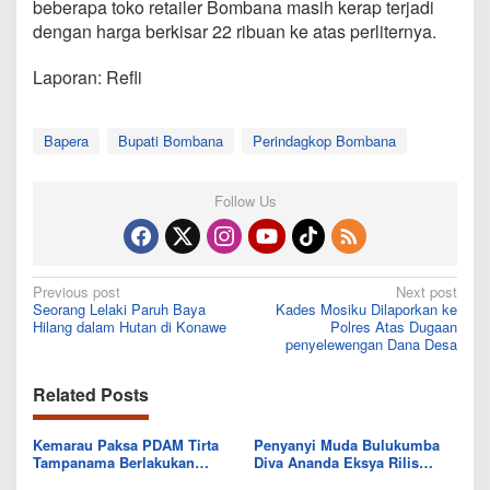
beberapa toko retailer Bombana masih kerap terjadi
dengan harga berkisar 22 ribuan ke atas perliternya.
Laporan: Refli
Bapera
Bupati Bombana
Perindagkop Bombana
Follow Us
Post
Previous post
Next post
Seorang Lelaki Paruh Baya
Kades Mosiku Dilaporkan ke
navigation
Hilang dalam Hutan di Konawe
Polres Atas Dugaan
penyelewengan Dana Desa
Related Posts
Kemarau Paksa PDAM Tirta
Penyanyi Muda Bulukumba
Tampanama Berlakukan
Diva Ananda Eksya Rilis
Sistem Gilir Air di Wilayah
Single “Uwelaiki”, Perkuat