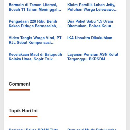
IKK Wawo
Eksistensi Musik Bugis
Bermain di Taman Literasi,
Klaim Pemilik Lahan Jetty,
Bocah 11 Tahun Meninggal
Puluhan Warga Lelewawo
Usai Tersengat Listrik
Siap Kawal Pemuatan Ore
Nikel PT RDP
Pengadaan 228 Ribu Benih
Dua Paket Sabu 1,5 Gram
Kakao Diduga Bermasalah,
Ditemukan, Polres Kolut
Kejari Kolut Tingkatkan ke
Selidiki Keterlibatan
Tahap Penyidikan
Tersangka dalam Jaringan
Video Tangis Warga Viral, PT
IKA Unsultra Dikukuhkan
RJL Sebut Kompensasi
Tanaman Tumbuh Telah
Diselesaikan
Kecelakaan Maut di Batuputih
Layanan Pensiun ASN Kolut
Kolaka Utara, Sopir Truk
Terganggu, BKPSDM
Canter Tewas Usai Tabrak
Beberkan Kendalanya
Truk Parkir
Comment
Topik Hari Ini
Kemarau Paksa PDAM Tirta
Penyanyi Muda Bulukumba