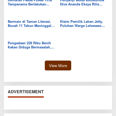
Tampanama Berlakukan
Diva Ananda Eksya Rilis
Sistem Gilir Air di Wilayah
Single “Uwelaiki”, Perkuat
IKK Wawo
Eksistensi Musik Bugis
Bermain di Taman Literasi,
Klaim Pemilik Lahan Jetty,
Bocah 11 Tahun Meninggal
Puluhan Warga Lelewawo
Usai Tersengat Listrik
Siap Kawal Pemuatan Ore
Nikel PT RDP
Pengadaan 228 Ribu Benih
Kakao Diduga Bermasalah,
Kejari Kolut Tingkatkan ke
Tahap Penyidikan
View More
ADVERTISEMENT