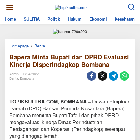
Skip
to
content
Home
SULTRA
Politik
Hukum
Ekonomi
Kesehatan
Bapera
Homepage
/
Berita
Minta
Bapera Minta Bupati dan DPRD Evaluasi
Bupati
dan
Kinerja Disperindagkop Bombana
DPRD
Evaluasi
Admin
08/04/2022
Kinerja
Berita
,
Bombana
Disperindagkop
Bombana
TOPIKSULTRA.COM, BOMBANA –
Dewan Pimpinan
Daerah (DPD) Barisan Pemuda Nusantara (Bapera)
Bombana meminta Bupati Tafdil dan pihak DPRD
mengevaluasi kinerja Dinas Perindustrian
Perdagangan dan Koperasi (Perindagkop) setempat
yang dianggap lemah.