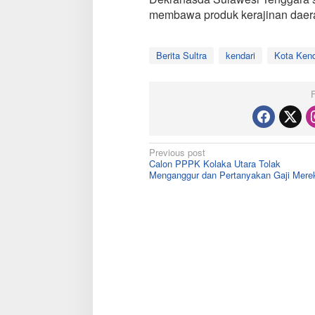
membawa produk kerajinan daerah 
Berita Sultra
kendari
Kota Kend
Post
Previous post
Calon PPPK Kolaka Utara Tolak
navigation
Menganggur dan Pertanyakan Gaji Mere