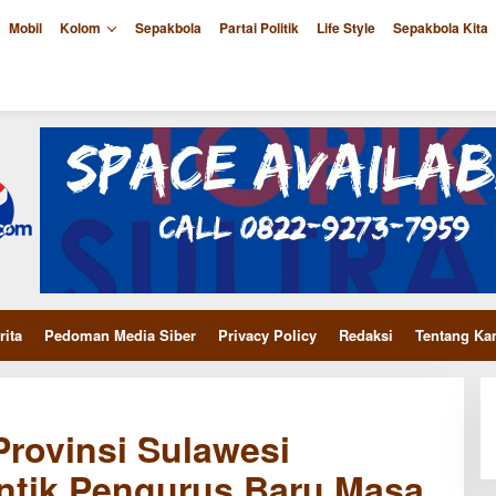
Mobil
Kolom
Sepakbola
Partai Politik
Life Style
Sepakbola Kita
rita
Pedoman Media Siber
Privacy Policy
Redaksi
Tentang Ka
rovinsi Sulawesi
ntik Pengurus Baru Masa