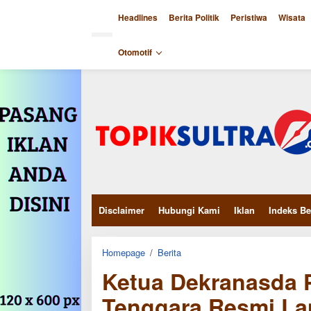
Skip
to
Headlines
Berita Politik
Peristiwa
Wisata
content
close
Otomotif
Disclaimer
Hubungi Kami
Iklan
Indeks Be
Ketua
Homepage
/
Berita
Dekranasda
Ketua Dekranasda P
Provinsi
Sulawesi
Tenggara
Tenggara Resmi La
Resmi