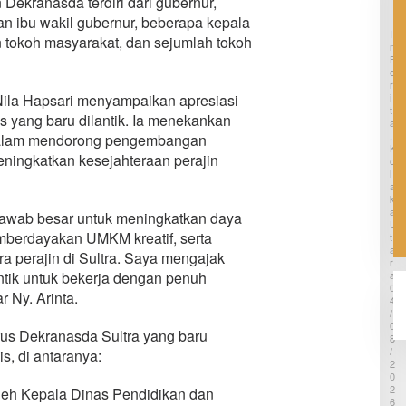
K
ekranasda terdiri dari gubernur,
Ikuti
e
dan ibu wakil gubernur, beberapa kepala
Sekolah
m
I
n tokoh masyarakat, dan sejumlah tokoh
Lapang
a
N
r
B
BMKG di
E
a
Kolaka
R
u
Utara
I
Nila Hapsari menyampaikan apresiasi
P
T
a
 yang baru dilantik. Ia menekankan
A
k
,
dalam mendorong pengembangan
s
K
meningkatkan kesejahteraan perajin
a
O
L
P
A
D
K
A
A
jawab besar untuk meningkatkan daya
M
U
T
emberdayakan UMKM kreatif, serta
T
i
A
a perajin di Sultra. Saya mengajak
r
R
A
t
ntik untuk bekerja dengan penuh
0
a
ar Ny. Arinta.
4
T
/
a
0
m
rus Dekranasda Sultra yang baru
8
p
/
s, di antaranya:
a
2
0
n
2
a
oleh Kepala Dinas Pendidikan dan
6