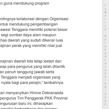
W
e
an guna mendukung program
a
i
r
I
n
l
m
N
d
a
a
B
a
E
y
i
ntingnya kolaborasi dengan Organisasi
E
R
a
n
k
I
h
d
t untuk mendukung pengembangan
T
s
I
i
lawesi Tenggara memiliki potensi besar
A
y
K
T
,
a
ri segi sumber daya alam maupun
K
a
K
R
W
m
O
khas daerah yang sudah dikenal luas
i
L
a
a
jinan perak yang memiliki nilai jual
l
A
w
n
i
K
o
L
A
s
i
U
S
t
T
ajinan daerah kita tetap lestari dan
i
e
A
n
rap para pengurus yang telah dilantik
r
R
g
A
a
an penuh tanggung jawab serta
l
0
s
enggara menjadi organisasi yang
e
3
i
/
“
,
nyata bagi para perajin,” tambahnya.
0
U
B
8
w
o
/
dengan menyanyikan Himne Dekranasda
e
c
2
l
0
a
n pengurus Tim Penggerak PKK Provinsi
a
2
h
ngurusan baru ini, diharapkan
i
6
1
k
 semakin berkembang dan mampu