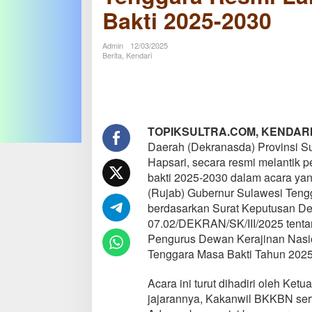
Lantik
Bakti 2025-2030
Pengurus
Baru
Masa
Admin
12/03/2025
Bakti
Berita
,
Kendari
2025-
2030
TOPIKSULTRA.COM, KENDAR
Daerah (Dekranasda) Provinsi Su
Hapsari, secara resmi melantik 
bakti 2025-2030 dalam acara ya
(Rujab) Gubernur Sulawesi Tengg
berdasarkan Surat Keputusan De
07.02/DEKRAN/SK/III/2025 tent
Pengurus Dewan Kerajinan Nasio
Tenggara Masa Bakti Tahun 2025
Acara ini turut dihadiri oleh Ket
jajarannya, Kakanwil BKKBN sert