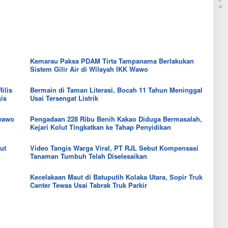
k
a
a
,
4
a
t
n
J
n
i
k
a
B
H
S
h
a
a
u
e
n
r
l
d
t
g
t
a
u
a
r
Kemarau Paksa PDAM Tirta Tampanama Berlakukan
n
a
B
a
Sistem Gilir Air di Wilayah IKK Wawo
B
n
e
C
e
P
r
a
r
ilis
Bermain di Taman Literasi, Bocah 11 Tahun Meninggal
a
a
t
a
gis
Usai Tersengat Listrik
n
s
a
s
g
M
t
P
a
e
P
ewawo
Pengadaan 228 Ribu Benih Kakao Diduga Bermasalah,
u
n
r
e
Kejari Kolut Tingkatkan ke Tahap Penyidikan
l
d
a
n
u
i
n
c
t
K
ut
Video Tangis Warga Viral, PT RJL Sebut Kompensasi
g
a
T
o
Tanaman Tumbuh Telah Diselesaikan
k
p
e
l
a
a
r
u
k
i
k
Kecelakaan Maut di Batuputih Kolaka Utara, Sopir Truk
t
N
a
e
Canter Tewas Usai Tabrak Truk Parkir
a
n
n
i
L
d
k
a
a
b
l
a
i