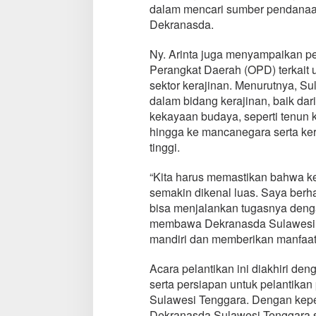
dalam mencari sumber pendana
Dekranasda.
Ny. Arinta juga menyampaikan pe
Perangkat Daerah (OPD) terkai
sektor kerajinan. Menurutnya, Su
dalam bidang kerajinan, baik da
kekayaan budaya, seperti tenun 
hingga ke mancanegara serta kera
tinggi.
“Kita harus memastikan bahwa ker
semakin dikenal luas. Saya berha
bisa menjalankan tugasnya deng
membawa Dekranasda Sulawesi T
mandiri dan memberikan manfaat 
Acara pelantikan ini diakhiri 
serta persiapan untuk pelantika
Sulawesi Tenggara. Dengan kepe
Dekranasda Sulawesi Tenggara