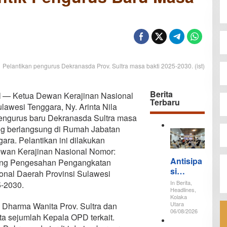
Pelantikan pengurus Dekranasda Prov. Sultra masa bakti 2025-2030. (ist)
Berita
I
— Ketua Dewan Kerajinan Nasional
Terbaru
lawesi Tenggara, Ny. Arinta Nila
pengurus baru Dekranasda Sultra masa
ng berlangsung di Rumah Jabatan
ara. Pelantikan ini dilakukan
wan Kerajinan Nasional Nomor:
Antisipa
ang Pengesahan Pengangkatan
si
nal Daerah Provinsi Sulawesi
Gempa
In Berita,
-2030.
dan
Headlines,
Kolaka
Tsunami
Utara
ua Dharma Wanita Prov. Sultra dan
, 64
06/08/2026
a sejumlah Kepala OPD terkait.
Peserta