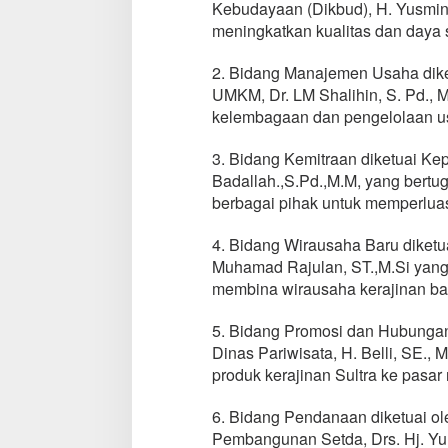
Kebudayaan (Dikbud), H. Yusmin 
meningkatkan kualitas dan daya 
2. Bidang Manajemen Usaha dike
UMKM, Dr. LM Shalihin, S. Pd., 
kelembagaan dan pengelolaan us
3. Bidang Kemitraan diketuai Ke
Badallah.,S.Pd.,M.M, yang bert
berbagai pihak untuk memperluas
4. Bidang Wirausaha Baru diket
Muhamad Rajulan, ST.,M.Si yang
membina wirausaha kerajinan baru
5. Bidang Promosi dan Hubungan
Dinas Pariwisata, H. Belli, SE.,
produk kerajinan Sultra ke pasar 
6. Bidang Pendanaan diketuai o
Pembangunan Setda, Drs. Hj. Yun