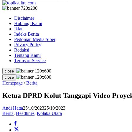
Disclaimer
Hubungi Kami
Iklan
Indeks Berita
Pedoman Media Siber
Privacy Policy
Redaksi
Tentang Kami
Terms of Service
close
close
Ketua
Homepage
/
Berita
DPRD
Kolut
Ketua DPRD Kolut Tanggapi Video Proyek
Tanggapi
Video
Andi Hatta
25/10/2023
25/10/2023
Proyek
Berita
,
Headlines
,
Kolaka Utara
Peningkatan
Jalan
Aspal
Mudah