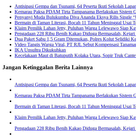
Antisipasi Gempa dan Tsunami, 64 Peserta Ikuti Sekolah La
Kemarau Paksa PDAM Tirta Tampanama Berlakukan Sistem Gi
Penyanyi Muda Bulukumba Diva Ananda Eksya Rilis Single “U
Bermain di Taman Literasi, Bocah 11 Tahun Meninggal Usai Te
Klaim Pemilik Lahan Jetty, Puluhan Warga Lelewawo Siap K
Pengadaan 228 Ribu Benih Kakao Diduga Bermasalah, Kejari 
Dua Paket Sabu 1,5 Gram Ditemukan, Polres Kolut Selidiki Ke
Video Tangis Warga Viral, PT RJL Sebut Kompensasi Tanama
IKA Unsultra Dikukuhkan
Kecelakaan Maut di Batuputih Kolaka Utara, Sopir Truk Cante
Jangan Ketinggalan Berita Lainnya
Antisipasi Gempa dan Tsunami, 64 Peserta Ikuti Sekolah La
Kemarau Paksa PDAM Tirta Tampanama Berlakukan Sistem Gi
Bermain di Taman Literasi, Bocah 11 Tahun Meninggal Usai Te
Klaim Pemilik Lahan Jetty, Puluhan Warga Lelewawo Siap K
Pengadaan 228 Ribu Benih Kakao Diduga Bermasalah, Kejari 