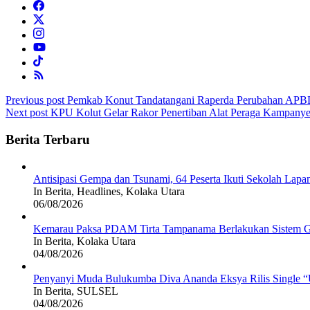
Post
Previous post
Pemkab Konut Tandatangani Raperda Perubahan APB
Next post
KPU Kolut Gelar Rakor Penertiban Alat Peraga Kampany
navigation
Berita Terbaru
Antisipasi Gempa dan Tsunami, 64 Peserta Ikuti Sekolah La
In Berita, Headlines, Kolaka Utara
06/08/2026
Kemarau Paksa PDAM Tirta Tampanama Berlakukan Sistem Gi
In Berita, Kolaka Utara
04/08/2026
Penyanyi Muda Bulukumba Diva Ananda Eksya Rilis Single “U
In Berita, SULSEL
04/08/2026