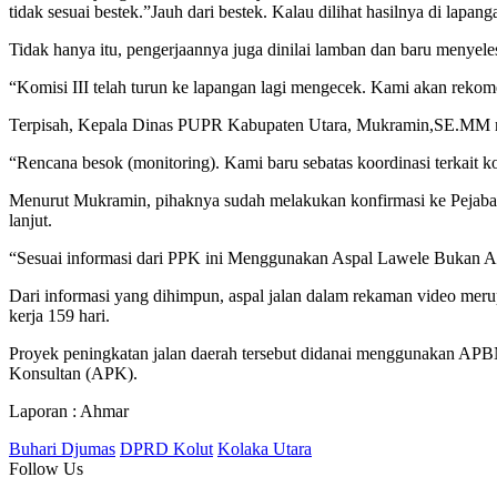
tidak sesuai bestek.”Jauh dari bestek. Kalau dilihat hasilnya di lapa
Tidak hanya itu, pengerjaannya juga dinilai lamban dan baru menyelesa
“Komisi III telah turun ke lapangan lagi mengecek. Kami akan rekomen
Terpisah, Kepala Dinas PUPR Kabupaten Utara, Mukramin,SE.MM me
“Rencana besok (monitoring). Kami baru sebatas koordinasi terkait k
Menurut Mukramin, pihaknya sudah melakukan konfirmasi ke Pejabat 
lanjut.
“Sesuai informasi dari PPK ini Menggunakan Aspal Lawele Bukan As
Dari informasi yang dihimpun, aspal jalan dalam rekaman video mer
kerja 159 hari.
Proyek peningkatan jalan daerah tersebut didanai menggunakan APBN 
Konsultan (APK).
Laporan : Ahmar
Buhari Djumas
DPRD Kolut
Kolaka Utara
Follow Us