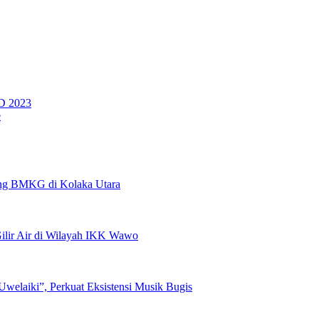
D 2023
e
pang BMKG di Kolaka Utara
lir Air di Wilayah IKK Wawo
welaiki”, Perkuat Eksistensi Musik Bugis