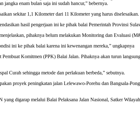
ngan jangka enam bulan saja ini sudah hancur,” bebernya.
ikan sekitar 1,1 Kilometer dari 11 Kilometer yang harus diselesaikan. 
dasikan hasil pengerjaan ini ke pihak balai Pemerintah Provinsi Sulaw
njelaskan, pihaknya belum melakukan Monitoring dan Evaluasi (M&
ondisi ini ke pihak balai karena ini kewenangan mereka,” ungkapnya
Pembuat Komitmen (PPK) Balai Jalan. Pihaknya akan turun langsung m
pal Curah sehingga metode dan perlakuan berbeda,” sebutnya.
upakan proyek peningkatan jalan Lelewawo-Porehu dan Bangsala-Ponggi 
yang digarap melalui Balai Pelaksana Jalan Nasional, Satker Wilayah