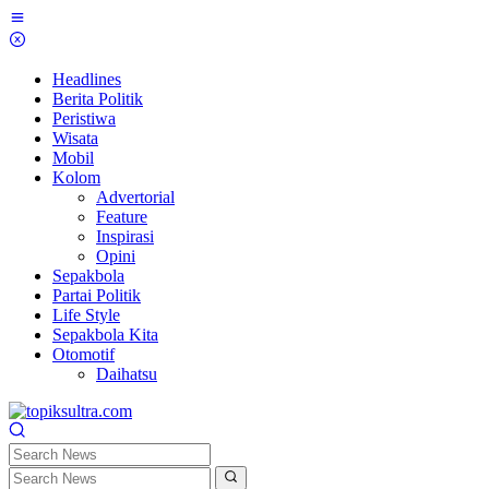
Skip
to
content
Headlines
Berita Politik
Peristiwa
Wisata
Mobil
Kolom
Advertorial
Feature
Inspirasi
Opini
Sepakbola
Partai Politik
Life Style
Sepakbola Kita
Otomotif
Daihatsu