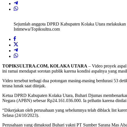
Rontok
Sejumlah anggota DPRD Kabupaten Kolaka Utara melakukan mon
Istimewa/Topiksultra.com
TOPIKSULTRA.COM, KOLAKA UTARA
– Video proyek aspal
ini ramai mendapat sorotan publik karena kondisi aspalnya yang mas
Video tersebut terbagi dua potongan masing-masing berdurasi 53 det
terasa lunak saat diinjak.
Ketua DPRD Kabupaten Kolaka Utara, Buhari Djumas membenarkan j
Negara (APBN) sebesar Rp24.161.036.000. Ia prihatin karena dinilai p
“Dikerjakan oleh perusahaan yang sebelumnya telah diblack list kare
Selasa (24/10/2023).
Perusahaan yang dimaksud Buhari yakni PT Sumber Sarana Mas Abadi