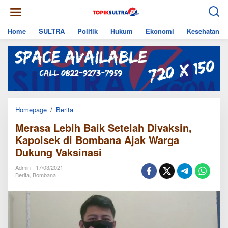
Skip
to
content
Home
SULTRA
Politik
Hukum
Ekonomi
Kesehatan
Merasa
Homepage
/
Berita
Lebih
Merasa Lebih Baik Setelah Divaksin,
Baik
Setelah
Kapolsek di Bombana Ajak Warga
Divaksin,
Dukung Vaksinasi
Kapolsek
di
Bombana
Admin
17/03/2021
Ajak
Berita
,
Bombana
Warga
Dukung
Vaksinasi