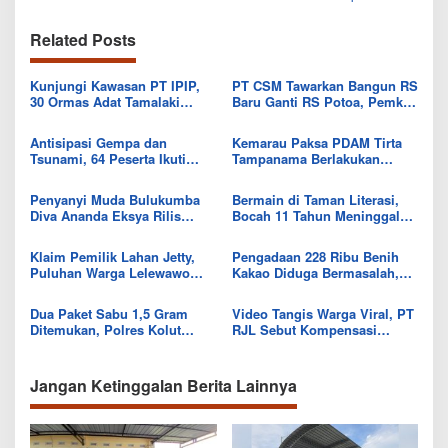
Related Posts
Kunjungi Kawasan PT IPIP,
PT CSM Tawarkan Bangun RS
30 Ormas Adat Tamalaki
Baru Ganti RS Potoa, Pemkab
Tegaskan Dukung Investasi di
Kolut Mulai Kaji Skema Tukar
Bumi Mekongga
Aset
Antisipasi Gempa dan
Kemarau Paksa PDAM Tirta
Tsunami, 64 Peserta Ikuti
Tampanama Berlakukan
Sekolah Lapang BMKG di
Sistem Gilir Air di Wilayah
Kolaka Utara
IKK Wawo
Penyanyi Muda Bulukumba
Bermain di Taman Literasi,
Diva Ananda Eksya Rilis
Bocah 11 Tahun Meninggal
Single “Uwelaiki”, Perkuat
Usai Tersengat Listrik
Eksistensi Musik Bugis
Klaim Pemilik Lahan Jetty,
Pengadaan 228 Ribu Benih
Puluhan Warga Lelewawo
Kakao Diduga Bermasalah,
Siap Kawal Pemuatan Ore
Kejari Kolut Tingkatkan ke
Nikel PT RDP
Tahap Penyidikan
Dua Paket Sabu 1,5 Gram
Video Tangis Warga Viral, PT
Ditemukan, Polres Kolut
RJL Sebut Kompensasi
Selidiki Keterlibatan
Tanaman Tumbuh Telah
Tersangka dalam Jaringan
Diselesaikan
Jangan Ketinggalan Berita Lainnya