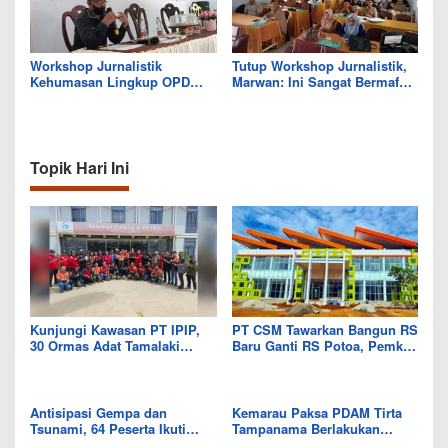
Workshop Jurnalistik
Tutup Workshop Jurnalistik,
Kehumasan Lingkup OPD
Marwan: Ini Sangat Bermafaat
Bombana, Andi Hatta:
Untuk Peningkatan Kualitas
Wartawan Harus Disiplin
SDM
Verifikasi
Topik Hari Ini
Kunjungi Kawasan PT IPIP,
PT CSM Tawarkan Bangun RS
30 Ormas Adat Tamalaki
Baru Ganti RS Potoa, Pemkab
Tegaskan Dukung Investasi di
Kolut Mulai Kaji Skema Tukar
Bumi Mekongga
Aset
Antisipasi Gempa dan
Kemarau Paksa PDAM Tirta
Tsunami, 64 Peserta Ikuti
Tampanama Berlakukan
Sekolah Lapang BMKG di
Sistem Gilir Air di Wilayah