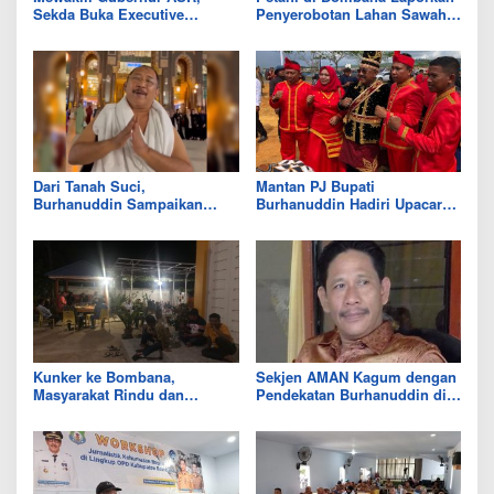
Sekda Buka Executive
Penyerobotan Lahan Sawah
Meeting Peningkatan
di Polres
Kesejahteraan Masyarakat di
Kabupaten Bombana
Dari Tanah Suci,
Mantan PJ Bupati
Burhanuddin Sampaikan
Burhanuddin Hadiri Upacara
Selamat Tahun Baru kepada
HUT ke-20 Bombana di
Masyarakat Bombana
Boepinang
Kunker ke Bombana,
Sekjen AMAN Kagum dengan
Masyarakat Rindu dan
Pendekatan Burhanuddin di
Mendatangi Burhanuddin
Bombana