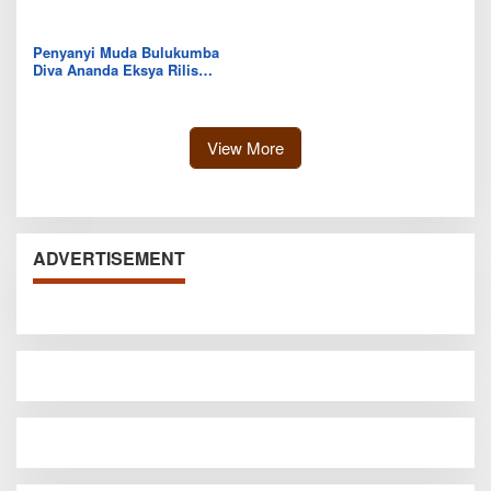
Kolaka Utara
IKK Wawo
Penyanyi Muda Bulukumba
Diva Ananda Eksya Rilis
Single “Uwelaiki”, Perkuat
Eksistensi Musik Bugis
View More
ADVERTISEMENT