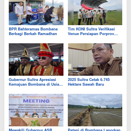
BPR Bahteramas Bombana
Tim KONI Sultra Verifikasi
Berbagi Berkah Ramadhan
Venue Persiapan Porprov
2026
Gubernur Sultra Apresiasi
2025 Sultra Cetak 6.745
Kemajuan Bombana di Usia
Hektare Sawah Baru
ke-22 Tahun
Mewakili Gubernur ASR,
Petani di Bombana Laporkan