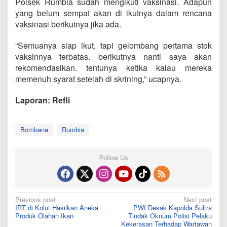
Polsek Rumbia sudah mengikuti vaksinasi. Adapun
yang belum sempat akan di ikutnya dalam rencana
vaksinasi berikutnya jika ada.
“Semuanya siap ikut, tapi gelombang pertama stok
vaksinnya terbatas. berikutnya nanti saya akan
rekomendasikan. tentunya ketika kalau mereka
memenuh syarat setelah di skrining,” ucapnya.
Laporan: Refli
Bombana
Rumbia
Follow Us
Post
Previous post
Next post
IRT di Kolut Hasilkan Aneka
PWI Desak Kapolda Sultra
navigation
Produk Olahan Ikan
Tindak Oknum Polisi Pelaku
Kekerasan Terhadap Wartawan