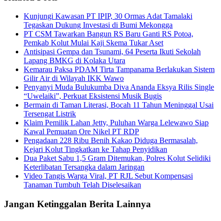
Kunjungi Kawasan PT IPIP, 30 Ormas Adat Tamalaki
Tegaskan Dukung Investasi di Bumi Mekongga
PT CSM Tawarkan Bangun RS Baru Ganti RS Potoa,
Pemkab Kolut Mulai Kaji Skema Tukar Aset
Antisipasi Gempa dan Tsunami, 64 Peserta Ikuti Sekolah
Lapang BMKG di Kolaka Utara
Kemarau Paksa PDAM Tirta Tampanama Berlakukan Sistem
Gilir Air di Wilayah IKK Wawo
Penyanyi Muda Bulukumba Diva Ananda Eksya Rilis Single
“Uwelaiki”, Perkuat Eksistensi Musik Bugis
Bermain di Taman Literasi, Bocah 11 Tahun Meninggal Usai
Tersengat Listrik
Klaim Pemilik Lahan Jetty, Puluhan Warga Lelewawo Siap
Kawal Pemuatan Ore Nikel PT RDP
Pengadaan 228 Ribu Benih Kakao Diduga Bermasalah,
Kejari Kolut Tingkatkan ke Tahap Penyidikan
Dua Paket Sabu 1,5 Gram Ditemukan, Polres Kolut Selidiki
Keterlibatan Tersangka dalam Jaringan
Video Tangis Warga Viral, PT RJL Sebut Kompensasi
Tanaman Tumbuh Telah Diselesaikan
Jangan Ketinggalan Berita Lainnya