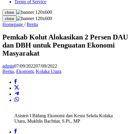
Terms of Service
close
close
Pemkab
Homepage
/
Berita
Kolut
Alokasikan
Pemkab Kolut Alokasikan 2 Persen DAU
2
dan DBH untuk Penguatan Ekonomi
Persen
DAU
Masyarakat
dan
DBH
admin
07/09/2022
07/09/2022
untuk
Berita
,
Ekonomi
,
Kolaka Utara
Penguatan
Ekonomi
Masyarakat
Asisten I Bidang Ekonomi dan Kesra Sekda Kolaka
Utara, Mukhlis Bachtiar, S.Pi., MP