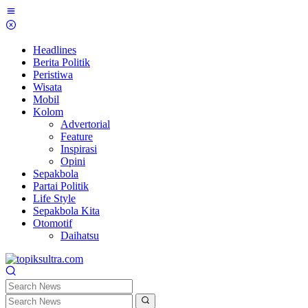
Skip
to
content
Headlines
Berita Politik
Peristiwa
Wisata
Mobil
Kolom
Advertorial
Feature
Inspirasi
Opini
Sepakbola
Partai Politik
Life Style
Sepakbola Kita
Otomotif
Daihatsu