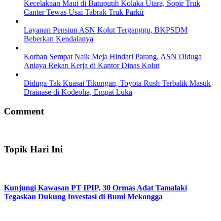
Kecelakaan Maut di Batuputih Kolaka Utara, Sopir Truk
Canter Tewas Usai Tabrak Truk Parkir
Layanan Pensiun ASN Kolut Terganggu, BKPSDM
Beberkan Kendalanya
Korban Sempat Naik Meja Hindari Parang, ASN Diduga
Aniaya Rekan Kerja di Kantor Dinas Kolut
Diduga Tak Kuasai Tikungan, Toyota Rush Terbalik Masuk
Drainase di Kodeoha, Empat Luka
Comment
Topik Hari Ini
Kunjungi Kawasan PT IPIP, 30 Ormas Adat Tamalaki
Tegaskan Dukung Investasi di Bumi Mekongga