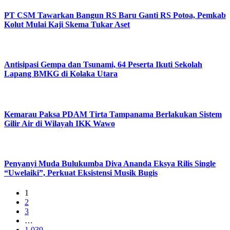
PT CSM Tawarkan Bangun RS Baru Ganti RS Potoa, Pemkab
Kolut Mulai Kaji Skema Tukar Aset
Antisipasi Gempa dan Tsunami, 64 Peserta Ikuti Sekolah
Lapang BMKG di Kolaka Utara
Kemarau Paksa PDAM Tirta Tampanama Berlakukan Sistem
Gilir Air di Wilayah IKK Wawo
Penyanyi Muda Bulukumba Diva Ananda Eksya Rilis Single
“Uwelaiki”, Perkuat Eksistensi Musik Bugis
1
2
3
…
1,039