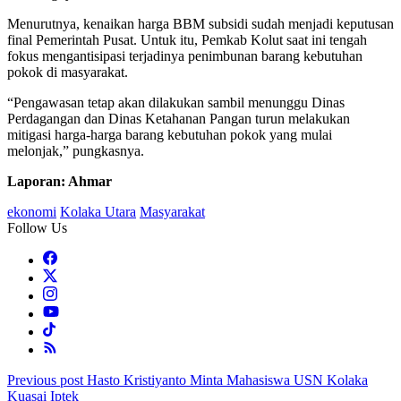
Menurutnya, kenaikan harga BBM subsidi sudah menjadi keputusan
final Pemerintah Pusat. Untuk itu, Pemkab Kolut saat ini tengah
fokus mengantisipasi terjadinya penimbunan barang kebutuhan
pokok di masyarakat.
“Pengawasan tetap akan dilakukan sambil menunggu Dinas
Perdagangan dan Dinas Ketahanan Pangan turun melakukan
mitigasi harga-harga barang kebutuhan pokok yang mulai
melonjak,” pungkasnya.
Laporan: Ahmar
ekonomi
Kolaka Utara
Masyarakat
Follow Us
Post
Previous post
Hasto Kristiyanto Minta Mahasiswa USN Kolaka
Kuasai Iptek