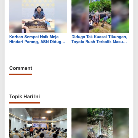
Korban Sempat Naik Meja
Diduga Tak Kuasai Tikungan,
Hindari Parang, ASN Diduga
Toyota Rush Terbalik Masuk
Aniaya Rekan Kerja di Kantor
Drainase di Kodeoha, Empat
Dinas Kolut
Luka
Comment
Topik Hari Ini