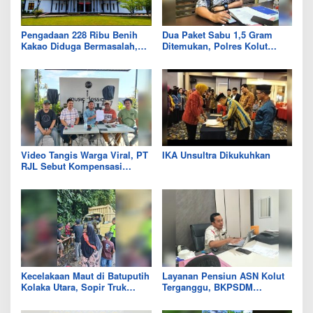
Pengadaan 228 Ribu Benih
Dua Paket Sabu 1,5 Gram
Kakao Diduga Bermasalah,
Ditemukan, Polres Kolut
Kejari Kolut Tingkatkan ke
Selidiki Keterlibatan
Tahap Penyidikan
Tersangka dalam Jaringan
Video Tangis Warga Viral, PT
IKA Unsultra Dikukuhkan
RJL Sebut Kompensasi
Tanaman Tumbuh Telah
Diselesaikan
Kecelakaan Maut di Batuputih
Layanan Pensiun ASN Kolut
Kolaka Utara, Sopir Truk
Terganggu, BKPSDM
Canter Tewas Usai Tabrak
Beberkan Kendalanya
Truk Parkir