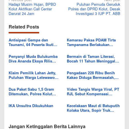
Post
Hadapi Musim Hujan, BPBD
Puluhan Pemuda Geruduk
navigation
Kolut Aktifkan Call Center
Polres dan DPRD Kolut, Desak
Darurat 24 Jam
Investigasi 3 IUP PT. ABB
Related Posts
Antisipasi Gempa dan
Kemarau Paksa PDAM Tirta
Tsunami, 64 Peserta Ikuti
Tampanama Berlakukan
Sekolah Lapang BMKG di
Sistem Gilir Air di Wilayah
Kolaka Utara
IKK Wawo
Penyanyi Muda Bulukumba
Bermain di Taman Literasi,
Diva Ananda Eksya Rilis
Bocah 11 Tahun Meninggal
Single “Uwelaiki”, Perkuat
Usai Tersengat Listrik
Eksistensi Musik Bugis
Klaim Pemilik Lahan Jetty,
Pengadaan 228 Ribu Benih
Puluhan Warga Lelewawo
Kakao Diduga Bermasalah,
Siap Kawal Pemuatan Ore
Kejari Kolut Tingkatkan ke
Nikel PT RDP
Tahap Penyidikan
Dua Paket Sabu 1,5 Gram
Video Tangis Warga Viral, PT
Ditemukan, Polres Kolut
RJL Sebut Kompensasi
Selidiki Keterlibatan
Tanaman Tumbuh Telah
Tersangka dalam Jaringan
Diselesaikan
IKA Unsultra Dikukuhkan
Kecelakaan Maut di Batuputih
Kolaka Utara, Sopir Truk
Canter Tewas Usai Tabrak
Truk Parkir
Jangan Ketinggalan Berita Lainnya