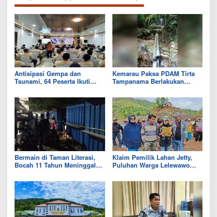
Antisipasi Gempa dan
Kemarau Paksa PDAM Tirta
Tsunami, 64 Peserta Ikuti
Tampanama Berlakukan
Sekolah Lapang BMKG di
Sistem Gilir Air di Wilayah
Kolaka Utara
IKK Wawo
Bermain di Taman Literasi,
Klaim Pemilik Lahan Jetty,
Bocah 11 Tahun Meninggal
Puluhan Warga Lelewawo
Usai Tersengat Listrik
Siap Kawal Pemuatan Ore
Nikel PT RDP