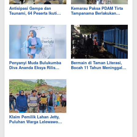
Antisipasi Gempa dan
Kemarau Paksa PDAM Tirta
Tsunami, 64 Peserta Ikuti
Tampanama Berlakukan
Sekolah Lapang BMKG di
Sistem Gilir Air di Wilayah
Kolaka Utara
IKK Wawo
Penyanyi Muda Bulukumba
Bermain di Taman Literasi,
Diva Ananda Eksya Rilis
Bocah 11 Tahun Meninggal
Single “Uwelaiki”, Perkuat
Usai Tersengat Listrik
Eksistensi Musik Bugis
Klaim Pemilik Lahan Jetty,
Puluhan Warga Lelewawo
Siap Kawal Pemuatan Ore
Nikel PT RDP