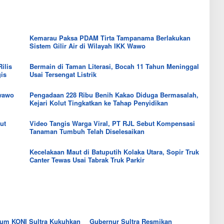
B
H
S
h
a
a
u
e
n
r
l
d
t
g
t
a
u
a
r
Kemarau Paksa PDAM Tirta Tampanama Berlakukan
n
a
B
a
Sistem Gilir Air di Wilayah IKK Wawo
B
n
e
C
e
P
r
a
r
ilis
Bermain di Taman Literasi, Bocah 11 Tahun Meninggal
a
a
t
a
gis
Usai Tersengat Listrik
n
s
a
s
g
M
t
P
a
e
P
ewawo
Pengadaan 228 Ribu Benih Kakao Diduga Bermasalah,
u
n
r
e
Kejari Kolut Tingkatkan ke Tahap Penyidikan
l
d
a
n
u
i
n
c
t
K
ut
Video Tangis Warga Viral, PT RJL Sebut Kompensasi
g
a
T
o
Tanaman Tumbuh Telah Diselesaikan
k
p
e
l
a
a
r
u
k
i
k
Kecelakaan Maut di Batuputih Kolaka Utara, Sopir Truk
t
N
a
e
Canter Tewas Usai Tabrak Truk Parkir
a
n
n
i
L
d
k
a
a
b
l
a
i
2
d
0
i
um KONI Sultra Kukuhkan
Gubernur Sultra Resmikan
2
B