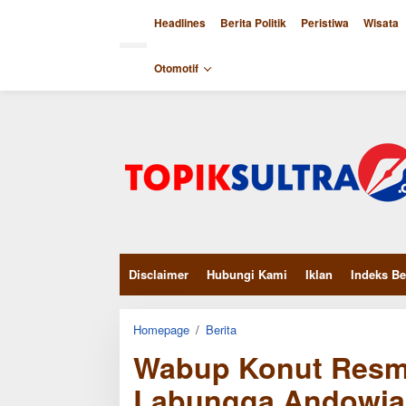
Skip
to
Headlines
Berita Politik
Peristiwa
Wisata
content
close
Otomotif
Disclaimer
Hubungi Kami
Iklan
Indeks Be
Wabup
Homepage
/
Berita
Konut
Wabup Konut Resm
Resmikan
Penggunaan
TPI
Labungga Andowia
Labungga