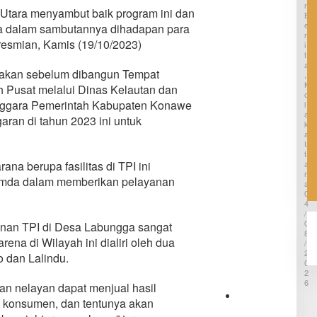
Lapang
a
N
tara menyambut baik program ini dan
r
B
BMKG di
E
a
a dalam sambutannya dihadapan para
Kolaka
R
u
resmian, Kamis (19/10/2023)
Utara
I
P
T
a
A
k
takan sebelum dibangun Tempat
,
s
K
 Pusat melalui Dinas Kelautan dan
a
O
enggara Pemerintah Kabupaten Konawe
L
P
A
D
aran di tahun 2023 ini untuk
K
A
A
M
U
T
T
i
a berupa fasilitas di TPI ini
A
r
R
emda dalam memberikan pelayanan
A
t
0
a
4
T
/
a
0
nan TPI di Desa Labungga sangat
m
8
ena di Wilayah ini dialiri oleh dua
p
/
a
2
o dan Lalindu.
0
n
2
a
6
an nelayan dapat menjual hasil
m
a
 konsumen, dan tentunya akan
P
B
e