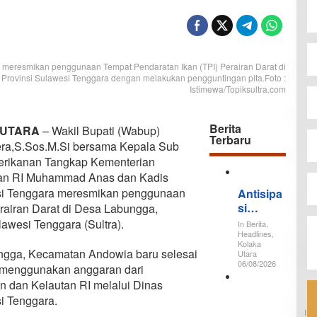
 meresmikan penggunaan Tempat Pendaratan Ikan (TPI) Perairan Darat di
rovinsi Sulawesi Tenggara dengan melakukan pengguntingan pita.Foto :
Istimewa/Topiksultra.com
Berita
 UTARA
– Wakil Bupati (Wabup)
Terbaru
era,S.Sos.M.Si bersama Kepala Sub
Perikanan Tangkap Kementerian
tan RI Muhammad Anas dan Kadis
si Tenggara meresmikan penggunaan
Antisipa
si
rairan Darat di Desa Labungga,
Gempa
wesi Tenggara (Sultra).
In Berita,
dan
Headlines,
Kolaka
Tsunami
ungga, Kecamatan Andowia baru selesai
Utara
, 64
06/08/2026
 menggunakan anggaran dari
Peserta
n dan Kelautan RI melalui Dinas
K
Ikuti
e
i Tenggara.
Sekolah
m
I