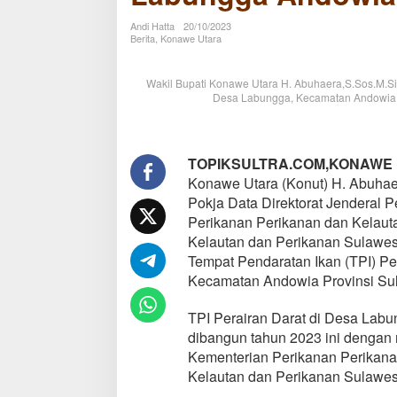
Andowia
Andi Hatta
20/10/2023
Berita
,
Konawe Utara
Wakil Bupati Konawe Utara H. Abuhaera,S.Sos.M.Si
Desa Labungga, Kecamatan Andowia P
TOPIKSULTRA.COM,KONAWE
Konawe Utara (Konut) H. Abuha
Pokja Data Direktorat Jenderal 
Perikanan Perikanan dan Kelau
Kelautan dan Perikanan Sulawe
Tempat Pendaratan Ikan (TPI) Pe
Kecamatan Andowia Provinsi Sula
TPI Perairan Darat di Desa Lab
dibangun tahun 2023 ini dengan
Kementerian Perikanan Perikana
Kelautan dan Perikanan Sulawes