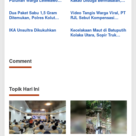
Puluhan Warga Lelewawo
Kakao Diduga Bermasalah,
Siap Kawal Pemuatan Ore
Kejari Kolut Tingkatkan ke
Nikel PT RDP
Tahap Penyidikan
Dua Paket Sabu 1,5 Gram
Video Tangis Warga Viral, PT
Ditemukan, Polres Kolut
RJL Sebut Kompensasi
Selidiki Keterlibatan
Tanaman Tumbuh Telah
Tersangka dalam Jaringan
Diselesaikan
IKA Unsultra Dikukuhkan
Kecelakaan Maut di Batuputih
Kolaka Utara, Sopir Truk
Canter Tewas Usai Tabrak
Truk Parkir
Comment
Topik Hari Ini