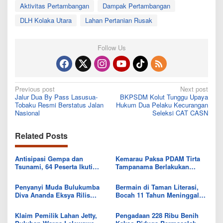
Aktivitas Pertambangan
Dampak Pertambangan
DLH Kolaka Utara
Lahan Pertanian Rusak
Follow Us
Post
Previous post
Next post
Jalur Dua By Pass Lasusua-
BKPSDM Kolut Tunggu Upaya
navigation
Tobaku Resmi Berstatus Jalan
Hukum Dua Pelaku Kecurangan
Nasional
Seleksi CAT CASN
Related Posts
Antisipasi Gempa dan
Kemarau Paksa PDAM Tirta
Tsunami, 64 Peserta Ikuti
Tampanama Berlakukan
Sekolah Lapang BMKG di
Sistem Gilir Air di Wilayah
Kolaka Utara
IKK Wawo
Penyanyi Muda Bulukumba
Bermain di Taman Literasi,
Diva Ananda Eksya Rilis
Bocah 11 Tahun Meninggal
Single “Uwelaiki”, Perkuat
Usai Tersengat Listrik
Eksistensi Musik Bugis
Klaim Pemilik Lahan Jetty,
Pengadaan 228 Ribu Benih