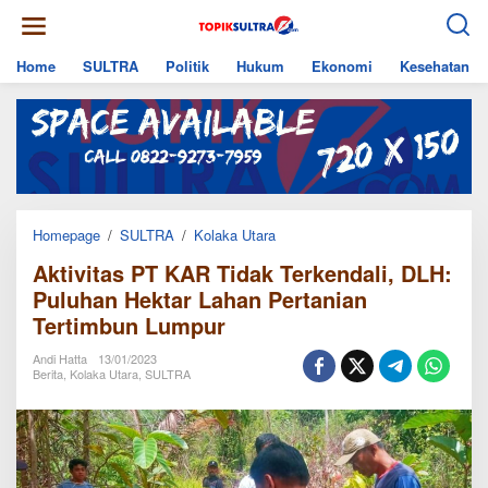
Skip
to
content
Home
SULTRA
Politik
Hukum
Ekonomi
Kesehatan
Aktivitas
Homepage
/
SULTRA
/
Kolaka Utara
PT
Aktivitas PT KAR Tidak Terkendali, DLH:
KAR
Tidak
Puluhan Hektar Lahan Pertanian
Terkendali,
Tertimbun Lumpur
DLH:
Puluhan
Hektar
Andi Hatta
13/01/2023
Lahan
Berita
,
Kolaka Utara
,
SULTRA
Pertanian
Tertimbun
Lumpur