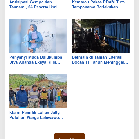
Antisipasi Gempa dan
Kemarau Paksa PDAM Tirta
Tsunami, 64 Peserta Ikuti
Tampanama Berlakukan
Sekolah Lapang BMKG di
Sistem Gilir Air di Wilayah
Kolaka Utara
IKK Wawo
Penyanyi Muda Bulukumba
Bermain di Taman Literasi,
Diva Ananda Eksya Rilis
Bocah 11 Tahun Meninggal
Single “Uwelaiki”, Perkuat
Usai Tersengat Listrik
Eksistensi Musik Bugis
Klaim Pemilik Lahan Jetty,
Puluhan Warga Lelewawo
Siap Kawal Pemuatan Ore
Nikel PT RDP