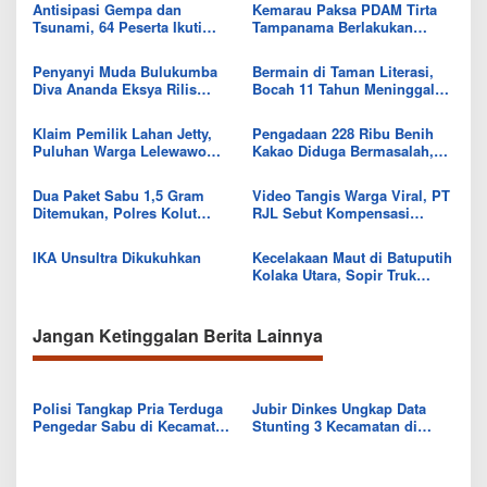
Antisipasi Gempa dan
Kemarau Paksa PDAM Tirta
Tsunami, 64 Peserta Ikuti
Tampanama Berlakukan
Sekolah Lapang BMKG di
Sistem Gilir Air di Wilayah
Kolaka Utara
IKK Wawo
Penyanyi Muda Bulukumba
Bermain di Taman Literasi,
Diva Ananda Eksya Rilis
Bocah 11 Tahun Meninggal
Single “Uwelaiki”, Perkuat
Usai Tersengat Listrik
Eksistensi Musik Bugis
Klaim Pemilik Lahan Jetty,
Pengadaan 228 Ribu Benih
Puluhan Warga Lelewawo
Kakao Diduga Bermasalah,
Siap Kawal Pemuatan Ore
Kejari Kolut Tingkatkan ke
Nikel PT RDP
Tahap Penyidikan
Dua Paket Sabu 1,5 Gram
Video Tangis Warga Viral, PT
Ditemukan, Polres Kolut
RJL Sebut Kompensasi
Selidiki Keterlibatan
Tanaman Tumbuh Telah
Tersangka dalam Jaringan
Diselesaikan
IKA Unsultra Dikukuhkan
Kecelakaan Maut di Batuputih
Kolaka Utara, Sopir Truk
Canter Tewas Usai Tabrak
Truk Parkir
Jangan Ketinggalan Berita Lainnya
Polisi Tangkap Pria Terduga
Jubir Dinkes Ungkap Data
Pengedar Sabu di Kecamatan
Stunting 3 Kecamatan di
Ngapa
Kolut