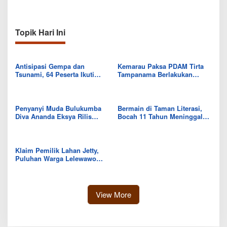
Topik Hari Ini
Antisipasi Gempa dan
Kemarau Paksa PDAM Tirta
Tsunami, 64 Peserta Ikuti
Tampanama Berlakukan
Sekolah Lapang BMKG di
Sistem Gilir Air di Wilayah
Kolaka Utara
IKK Wawo
Penyanyi Muda Bulukumba
Bermain di Taman Literasi,
Diva Ananda Eksya Rilis
Bocah 11 Tahun Meninggal
Single “Uwelaiki”, Perkuat
Usai Tersengat Listrik
Eksistensi Musik Bugis
Klaim Pemilik Lahan Jetty,
Puluhan Warga Lelewawo
Siap Kawal Pemuatan Ore
Nikel PT RDP
View More