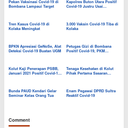
Pekan Vaksinasi Covid-19 di
Kapolres Buton Utara Positif
Bombana Lampaui Target
Covid-19 Justru Usai
Divaksin, Dokter: Bisa Terjadi
Sudah Terpapar Sebelum
Vaksin
Tren Kasus Covid-19 di
3.000 Vaksin Covid-19 Tiba di
Kolaka Meningkat
Kolaka
BPKN Apresiasi GeNoSe, Alat
Petugas Gizi di Bombana
Deteksi Covid-19 Buatan UGM
Positif Covid-19, PKM
Rumbia Ditutup, 52 Orang
Jalani Swab Massal
Kolut Kaji Penerapan PSBB,
Tenaga Kesehatan di Kolut
Januari 2021 Positif Covid-19
Pihak Pertama Sasaran
Tembus 94 Kasus
Vaksinasi Covid-19
Bunda PAUD Kendari Gelar
Enam Pegawai DPRD Sultra
Seminar Kelas Orang Tua
Reaktif Covid-19
Comment