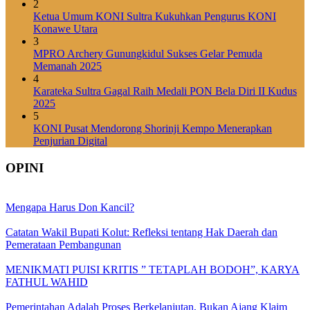
2
Ketua Umum KONI Sultra Kukuhkan Pengurus KONI
Konawe Utara
3
MPRO Archery Gunungkidul Sukses Gelar Pemuda
Memanah 2025
4
Karateka Sultra Gagal Raih Medali PON Bela Diri II Kudus
2025
5
KONI Pusat Mendorong Shorinji Kempo Menerapkan
Penjurian Digital
OPINI
Mengapa Harus Don Kancil?
Catatan Wakil Bupati Kolut: Refleksi tentang Hak Daerah dan
Pemerataan Pembangunan
MENIKMATI PUISI KRITIS ” TETAPLAH BODOH”, KARYA
FATHUL WAHID
Pemerintahan Adalah Proses Berkelanjutan, Bukan Ajang Klaim