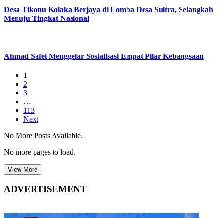
Desa Tikonu Kolaka Berjaya di Lomba Desa Sultra, Selangkah
Menuju Tingkat Nasional
Ahmad Safei Menggelar Sosialisasi Empat Pilar Kebangsaan
1
2
3
…
113
Next
No More Posts Available.
No more pages to load.
View More
ADVERTISEMENT