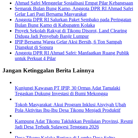
Ahmad Safei Menggelar Sosialisasi Empat Pilar Kebangsaan
Semarak Bulan Bung Karno, Anggota DPR RI Ahmad Safei
Gelar Lari Pagi Bersama Masyarakat
Anggota DPR RI Salurkan Paket Sembako pada Peringatan
Bulan Bung Karno di Kabupaten Kolaka
Proyek Sekolah Rakyat di Tikonu Disorot, Land Clearing
Diduga Jadi Penyebab Banjir Lumpur
IPIP Bersama Warga Gelar Aksi Bersih, 6 Ton Sampah
Diangkut di Sopura
Anggota DPR RI Ahmad Safei: Manfaatkan Ruang Publik
untuk Perkuat 4 Pilar
Jangan Ketinggalan Berita Lainnya
Kunjungi Kawasan PT IPIP, 30 Ormas Adat Tamalaki
Tegaskan Dukung Investasi di Bumi Mekongga
Tokoh Masyarakat: Akui Program Inklusi Aisyiyah Ubah
Pola Aktivitas Ibu-Ibu Desa Tikonu Menjadi Produktif
Kampung Adat Tikonu Taklukkan Penilaian Provinsi, Resmi
Jadi Desa Terbaik Sulawesi Tenggara 2026
Desa Tikonu Kolaka Berjaya di Lomba Desa Sultra,