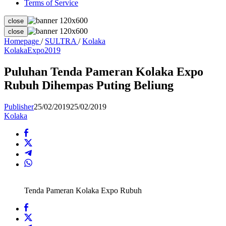
Terms of Service
close
close
Puluhan
Homepage
/
SULTRA
/
Kolaka
Tenda
KolakaExpo2019
Pameran
Kolaka
Puluhan Tenda Pameran Kolaka Expo
Expo
Rubuh Dihempas Puting Beliung
Rubuh
Dihempas
Puting
Publisher
25/02/2019
25/02/2019
Beliung
Kolaka
Tenda Pameran Kolaka Expo Rubuh