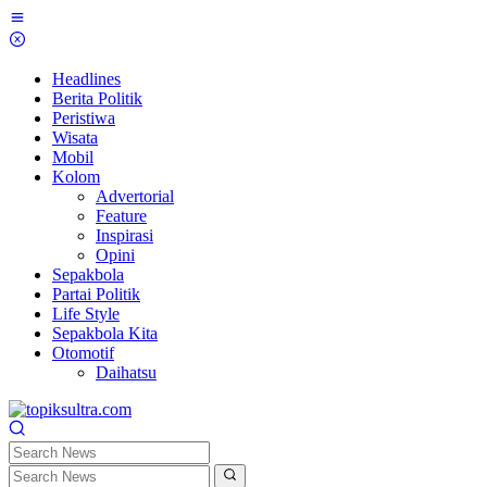
Skip
to
content
Headlines
Berita Politik
Peristiwa
Wisata
Mobil
Kolom
Advertorial
Feature
Inspirasi
Opini
Sepakbola
Partai Politik
Life Style
Sepakbola Kita
Otomotif
Daihatsu