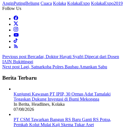
AnginPutingBeliung
Cuaca
Kolaka
KolakaExpo
KolakaExpo2019
Follow Us
Post
Previous post
Bercadar, Doktor Hayati Syafri Dipecat dari Dosen
IAIN Bukittinggi
navigation
Next post
Lagi, Satnarkoba Polres Baubau Amankan Sabu
Berita Terbaru
Kunjungi Kawasan PT IPIP, 30 Ormas Adat Tamalaki
Tegaskan Dukung Investasi di Bumi Mekongga
In Berita, Headlines, Kolaka
07/08/2026
PT CSM Tawarkan Bangun RS Baru Ganti RS Potoa,
Pemkab Kolut Mulai Kaji Skema Tukar Aset