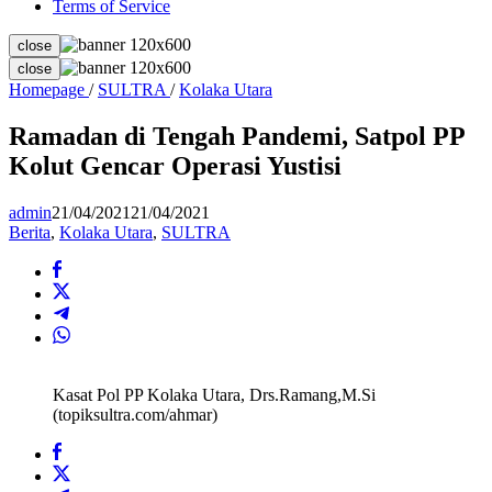
Terms of Service
close
close
Ramadan
Homepage
/
SULTRA
/
Kolaka Utara
di
Tengah
Ramadan di Tengah Pandemi, Satpol PP
Pandemi,
Kolut Gencar Operasi Yustisi
Satpol
PP
Kolut
admin
21/04/2021
21/04/2021
Gencar
Berita
,
Kolaka Utara
,
SULTRA
Operasi
Yustisi
Kasat Pol PP Kolaka Utara, Drs.Ramang,M.Si
(topiksultra.com/ahmar)