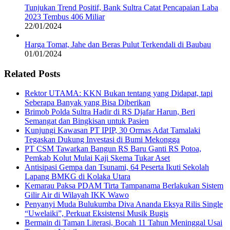
Tunjukan Trend Positif, Bank Sultra Catat Pencapaian Laba
2023 Tembus 406 Miliar
22/01/2024
Harga Tomat, Jahe dan Beras Pulut Terkendali di Baubau
01/01/2024
Related Posts
Rektor UTAMA: KKN Bukan tentang yang Didapat, tapi
Seberapa Banyak yang Bisa Diberikan
Brimob Polda Sultra Hadir di RS Djafar Harun, Beri
Semangat dan Bingkisan untuk Pasien
Kunjungi Kawasan PT IPIP, 30 Ormas Adat Tamalaki
Tegaskan Dukung Investasi di Bumi Mekongga
PT CSM Tawarkan Bangun RS Baru Ganti RS Potoa,
Pemkab Kolut Mulai Kaji Skema Tukar Aset
Antisipasi Gempa dan Tsunami, 64 Peserta Ikuti Sekolah
Lapang BMKG di Kolaka Utara
Kemarau Paksa PDAM Tirta Tampanama Berlakukan Sistem
Gilir Air di Wilayah IKK Wawo
Penyanyi Muda Bulukumba Diva Ananda Eksya Rilis Single
“Uwelaiki”, Perkuat Eksistensi Musik Bugis
Bermain di Taman Literasi, Bocah 11 Tahun Meninggal Usai