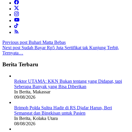
Post
Previous post
Buhari Matta Bebas
Next post
Sudah Bayar Rp5 Juta Sertifikat tak Kunjung Terbit,
navigation
Ternyata…
Berita Terbaru
Rektor UTAMA: KKN Bukan tentang yang Didapat, tapi
Seberapa Banyak yang Bisa Diberikan
In Berita, Makassar
09/08/2026
Brimob Polda Sultra Hadir di RS Djafar Harun, Beri
Semangat dan Bingkisan untuk Pasien
In Berita, Kolaka Utara
08/08/2026