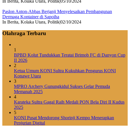
In Berita, Kolaka Utara, Politik
|
05/10/2024
Paslon Anton-Abbas Berjanji Menyelesaikan Pembangunan
Dermaga Kontainer di Sapoiha
In Berita, Kolaka Utara, Politik
|
02/10/2024
Olahraga Terbaru
1
BPBD Kolut Tundukkan Teratai Brimob FC di Danyon Cup
II 2026
2
Ketua Umum KONI Sultra Kukuhkan Pengurus KONI
Konawe Utara
3
MPRO Archery Gunungkidul Sukses Gelar Pemuda
Memanah 2025
4
Karateka Sultra Gagal Raih Medali PON Bela Diri II Kudus
2025
5
KONI Pusat Mendorong Shorinji Kempo Menerapkan
Penjurian Digital