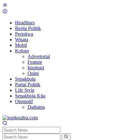
Skip
to
content
Headlines
Berita Politik
Peristiwa
Wisata
Mobil
Kolom
Advertorial
Feature
Inspirasi
Opini
Sepakbola
Partai Politik
Life Style
Sepakbola Kita
Otomotif
Daihatsu