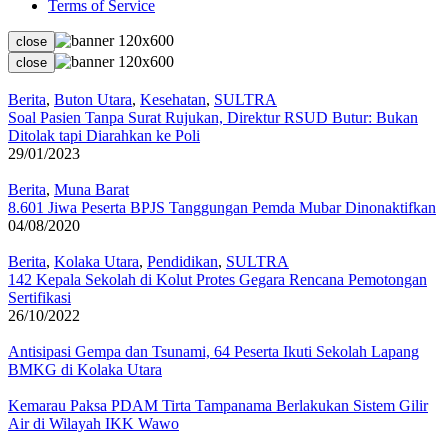
Terms of Service
close
close
Berita
,
Buton Utara
,
Kesehatan
,
SULTRA
Soal Pasien Tanpa Surat Rujukan, Direktur RSUD Butur: Bukan
Ditolak tapi Diarahkan ke Poli
29/01/2023
Berita
,
Muna Barat
8.601 Jiwa Peserta BPJS Tanggungan Pemda Mubar Dinonaktifkan
04/08/2020
Berita
,
Kolaka Utara
,
Pendidikan
,
SULTRA
142 Kepala Sekolah di Kolut Protes Gegara Rencana Pemotongan
Sertifikasi
26/10/2022
Antisipasi Gempa dan Tsunami, 64 Peserta Ikuti Sekolah Lapang
BMKG di Kolaka Utara
Kemarau Paksa PDAM Tirta Tampanama Berlakukan Sistem Gilir
Air di Wilayah IKK Wawo