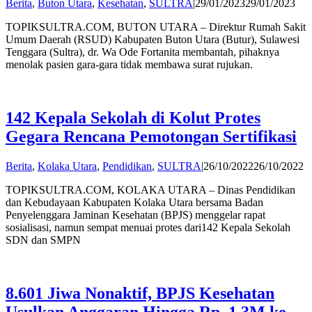
by
Berita
,
Buton Utara
,
Kesehatan
,
SULTRA
|
29/01/2023
29/01/2023
And
TOPIKSULTRA.COM, BUTON UTARA – Direktur Rumah Sakit
Hat
Umum Daerah (RSUD) Kabupaten Buton Utara (Butur), Sulawesi
Tenggara (Sultra), dr. Wa Ode Fortanita membantah, pihaknya
menolak pasien gara-gara tidak membawa surat rujukan.
142 Kepala Sekolah di Kolut Protes
Gegara Rencana Pemotongan Sertifikasi
b
Berita
,
Kolaka Utara
,
Pendidikan
,
SULTRA
|
26/10/2022
26/10/2022
A
TOPIKSULTRA.COM, KOLAKA UTARA – Dinas Pendidikan
Ha
dan Kebudayaan Kabupaten Kolaka Utara bersama Badan
Penyelenggara Jaminan Kesehatan (BPJS) menggelar rapat
sosialisasi, namun sempat menuai protes dari142 Kepala Sekolah
SDN dan SMPN
8.601 Jiwa Nonaktif, BPJS Kesehatan