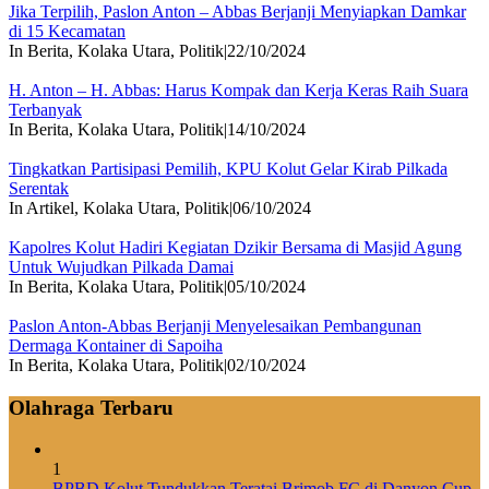
Jika Terpilih, Paslon Anton – Abbas Berjanji Menyiapkan Damkar
di 15 Kecamatan
In Berita, Kolaka Utara, Politik
|
22/10/2024
H. Anton – H. Abbas: Harus Kompak dan Kerja Keras Raih Suara
Terbanyak
In Berita, Kolaka Utara, Politik
|
14/10/2024
Tingkatkan Partisipasi Pemilih, KPU Kolut Gelar Kirab Pilkada
Serentak
In Artikel, Kolaka Utara, Politik
|
06/10/2024
Kapolres Kolut Hadiri Kegiatan Dzikir Bersama di Masjid Agung
Untuk Wujudkan Pilkada Damai
In Berita, Kolaka Utara, Politik
|
05/10/2024
Paslon Anton-Abbas Berjanji Menyelesaikan Pembangunan
Dermaga Kontainer di Sapoiha
In Berita, Kolaka Utara, Politik
|
02/10/2024
Olahraga Terbaru
1
BPBD Kolut Tundukkan Teratai Brimob FC di Danyon Cup