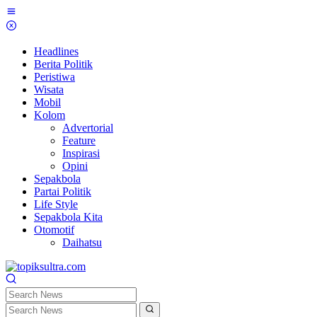
Skip
to
content
Headlines
Berita Politik
Peristiwa
Wisata
Mobil
Kolom
Advertorial
Feature
Inspirasi
Opini
Sepakbola
Partai Politik
Life Style
Sepakbola Kita
Otomotif
Daihatsu