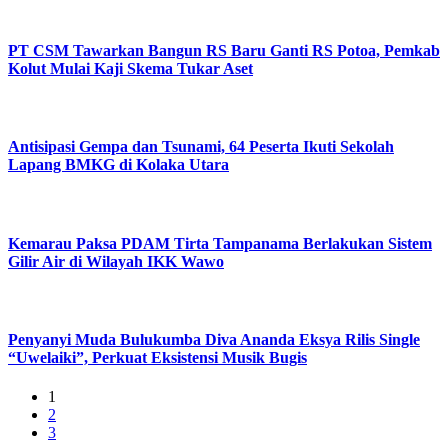
PT CSM Tawarkan Bangun RS Baru Ganti RS Potoa, Pemkab
Kolut Mulai Kaji Skema Tukar Aset
Antisipasi Gempa dan Tsunami, 64 Peserta Ikuti Sekolah
Lapang BMKG di Kolaka Utara
Kemarau Paksa PDAM Tirta Tampanama Berlakukan Sistem
Gilir Air di Wilayah IKK Wawo
Penyanyi Muda Bulukumba Diva Ananda Eksya Rilis Single
“Uwelaiki”, Perkuat Eksistensi Musik Bugis
1
2
3