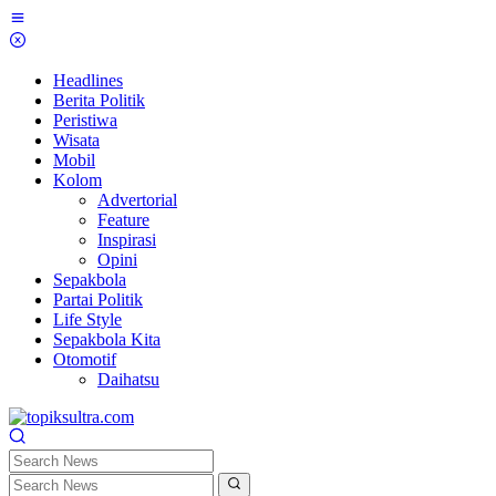
Skip
to
content
Headlines
Berita Politik
Peristiwa
Wisata
Mobil
Kolom
Advertorial
Feature
Inspirasi
Opini
Sepakbola
Partai Politik
Life Style
Sepakbola Kita
Otomotif
Daihatsu