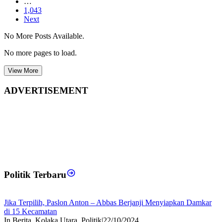
…
1,043
Next
No More Posts Available.
No more pages to load.
View More
ADVERTISEMENT
Politik Terbaru
Jika Terpilih, Paslon Anton – Abbas Berjanji Menyiapkan Damkar
di 15 Kecamatan
In Berita, Kolaka Utara, Politik
|
22/10/2024