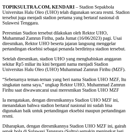
TOPIKSULTRA.COM, KENDARI
– Stadion Sepakbola
Universitas Halu Oleo (UHO) telah digunakan secara resmi. Stadion
tersebut juga menjadi stadion pertama yang bertaraf nasional di
Sulawesi Tenggara.
Peresmian Stadion tersebut dilakukan oleh Rektor UHO,
Muhammad Zamrun Firihu, pada Jumat (16/06/2023) pagi. Usai
diresmikan, Rektor UHO beserta jajaran langsung menggelar
pertandingan eksebisi sebagai penanda berdirinya stadion tersebut.
Setelah diresmikan, stadion UHO yang menghabiskan anggaran
sekitar Rp5 miliar itu kini berganti nama menjadi Stadion
Universitas Halu Oleo (UHO) Muhammad Zamrun Firihu (MZF).
“Sebenarnya teman-teman yang beri nama Stadion UHO MZF, Itu
singkatan nama saya,” ungkap Rektor UHO, Muhammad Zamrun
Firihu saat diwawancarai usai meresmikan Stadion UHO MZF
Ia mengatakan, dengan diresmikannya Stadion UHO MZF ini,
menandakan bahwa stadion bertaraf nasional ini sudah bisa
digunakan baik untuk pertandingan eksebisi maupun pertandingan
resmi.
Diharapkan, dengan diresmikannya Stadion UHO MZF ini, gairah
sepak bola di Sulawesi Tenggara (Sultra) semakin meningkat lagi.