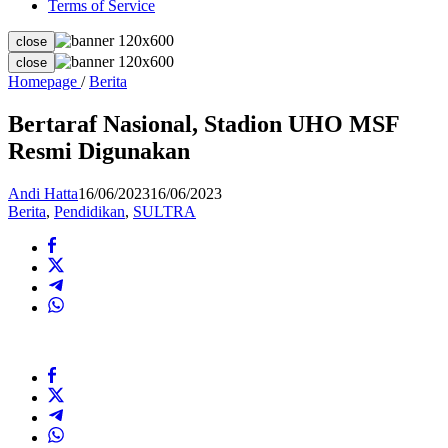
Terms of Service
close
close
Bertaraf
Homepage
/
Berita
Nasional,
Stadion
Bertaraf Nasional, Stadion UHO MSF
UHO
Resmi Digunakan
MSF
Resmi
Digunakan
Andi Hatta
16/06/2023
16/06/2023
Berita
,
Pendidikan
,
SULTRA