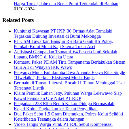
Harga Tomat, Jahe dan Beras Pulut Terkendali di Baubau
01/01/2024
Related Posts
Kunjungi Kawasan PT IPIP, 30 Ormas Adat Tamalaki
Tegaskan Dukung Investasi di Bumi Mekongga
PT CSM Tawarkan Bangun RS Baru Ganti RS Potoa,
Pemkab Kolut Mulai Kaji Skema Tukar Aset
Antisipasi Gempa dan Tsunami, 64 Peserta Ikuti Sekolah
Lapang BMKG di Kolaka Utara
Kemarau Paksa PDAM Tirta Tampanama Berlakukan Sistem
Gilir Air di Wilayah IKK Wawo
Penyanyi Muda Bulukumba Diva Ananda Eksya Rilis Single
“Uwelaiki”, Perkuat Eksistensi Musik Bugis
Bermain di Taman Literasi, Bocah 11 Tahun Meninggal Usai
Tersengat Listrik
Klaim Pemilik Lahan Jetty, Puluhan Warga Lelewawo Siap
Kawal Pemuatan Ore Nikel PT RDP
Pengadaan 228 Ribu Benih Kakao Diduga Bermasalah,
Kejari Kolut Tingkatkan ke Tahap Penyidikan
Dua Paket Sabu 1,5 Gram Ditemukan, Polres Kolut Selidiki
Keterlibatan Tersangka dalam Jaringan
Video Tangis Warga Viral, PT RJL Sebut Kompensasi