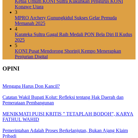
Ketua Umum KONI Sultra Kukuhkan Pengurus KONI
Konawe Utara
3
MPRO Archery Gunungkidul Sukses Gelar Pemuda
Memanah 2025
4
Karateka Sultra Gagal Raih Medali PON Bela Diri II Kudus
2025
5
KONI Pusat Mendorong Shorinji Kempo Menerapkan
Penjurian Digital
OPINI
Mengapa Harus Don Kancil?
Catatan Wakil Bupati Kolut: Refleksi tentang Hak Daerah dan
Pemerataan Pembangunan
MENIKMATI PUISI KRITIS ” TETAPLAH BODOH”, KARYA
FATHUL WAHID
Pemerintahan Adalah Proses Berkelanjutan, Bukan Ajang Klaim
Pribadi