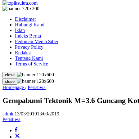
Disclaimer
Hubungi Kami
Iklan
Indeks Berita
Pedoman Media Siber
Privacy Policy
Redaksi
Tentang Kami
Terms of Service
close
close
Gempabumi
Homepage
/
Peristiwa
Tektonik
M=3.6
Gempabumi Tektonik M=3.6 Guncang Kot
Guncang
Kota
admin
13/03/2019
13/03/2019
Kendari
Peristiwa