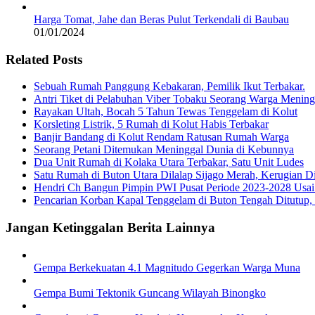
Harga Tomat, Jahe dan Beras Pulut Terkendali di Baubau
01/01/2024
Related Posts
Sebuah Rumah Panggung Kebakaran, Pemilik Ikut Terbakar.
Antri Tiket di Pelabuhan Viber Tobaku Seorang Warga Mening
Rayakan Ultah, Bocah 5 Tahun Tewas Tenggelam di Kolut
Korsleting Listrik, 5 Rumah di Kolut Habis Terbakar
Banjir Bandang di Kolut Rendam Ratusan Rumah Warga
Seorang Petani Ditemukan Meninggal Dunia di Kebunnya
Dua Unit Rumah di Kolaka Utara Terbakar, Satu Unit Ludes
Satu Rumah di Buton Utara Dilalap Sijago Merah, Kerugian Di
Hendri Ch Bangun Pimpin PWI Pusat Periode 2023-2028 Usai
Pencarian Korban Kapal Tenggelam di Buton Tengah Ditutup,
Jangan Ketinggalan Berita Lainnya
Gempa Berkekuatan 4.1 Magnitudo Gegerkan Warga Muna
Gempa Bumi Tektonik Guncang Wilayah Binongko