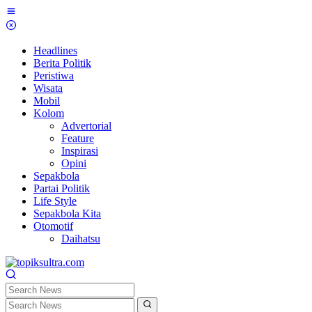
Skip
to
content
Headlines
Berita Politik
Peristiwa
Wisata
Mobil
Kolom
Advertorial
Feature
Inspirasi
Opini
Sepakbola
Partai Politik
Life Style
Sepakbola Kita
Otomotif
Daihatsu