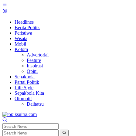
Skip
to
content
Headlines
Berita Politik
Peristiwa
Wisata
Mobil
Kolom
Advertorial
Feature
Inspirasi
Opini
Sepakbola
Partai Politik
Life Style
Sepakbola Kita
Otomotif
Daihatsu