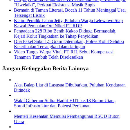
“Uwelaiki”, Perkuat Eksistensi Musik Bugis
Bermain di Taman Literasi, Bocah 11 Tahun Meninggal Usai
Tersengat Listrik
Klaim Pemilik Lahan Jetty, Puluhan Warga Lelewawo Siap
Kawal Pemuatan Ore Nikel PT RDP
Pengadaan 228 Ribu Benih Kakao Diduga Bermasalah,
Kejari Kolut Tingkatkan ke Tahap Penyidikan
Dua Paket Sabu 1,5 Gram Ditemukan, Polres Kolut Selidiki
Keterlibatan Tersangka dalam Jaringan
Video Tangis Warga Viral, PT RJL Sebut Kompensasi
Tanaman Tumbuh Telah Diselesaikan
Jangan Ketinggalan Berita Lainnya
Aksi Balap Liar di Lasusua Dibubarkan, Puluhan Kendaraan
Ditindak
Wakil Gubernur Sultra Hadiri HUT ke-18 Buton Utara,
Soroti Infrastruktur dan Potensi Perikanan
Menteri Kesehatan Memulai Pembangunan RSUD Buton
Utara