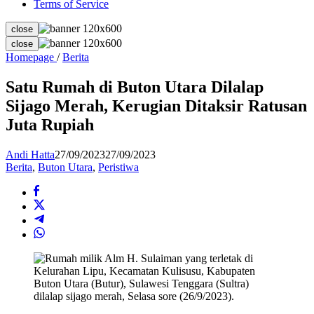
Terms of Service
close
close
Satu
Homepage
/
Berita
Rumah
di
Satu Rumah di Buton Utara Dilalap
Buton
Sijago Merah, Kerugian Ditaksir Ratusan
Utara
Dilalap
Juta Rupiah
Sijago
Merah,
Andi Hatta
27/09/2023
27/09/2023
Kerugian
Berita
,
Buton Utara
,
Peristiwa
Ditaksir
Ratusan
Juta
Rupiah