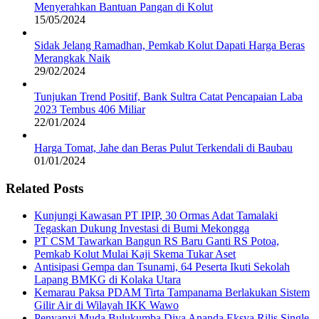
Menyerahkan Bantuan Pangan di Kolut
15/05/2024
Sidak Jelang Ramadhan, Pemkab Kolut Dapati Harga Beras
Merangkak Naik
29/02/2024
Tunjukan Trend Positif, Bank Sultra Catat Pencapaian Laba
2023 Tembus 406 Miliar
22/01/2024
Harga Tomat, Jahe dan Beras Pulut Terkendali di Baubau
01/01/2024
Related Posts
Kunjungi Kawasan PT IPIP, 30 Ormas Adat Tamalaki
Tegaskan Dukung Investasi di Bumi Mekongga
PT CSM Tawarkan Bangun RS Baru Ganti RS Potoa,
Pemkab Kolut Mulai Kaji Skema Tukar Aset
Antisipasi Gempa dan Tsunami, 64 Peserta Ikuti Sekolah
Lapang BMKG di Kolaka Utara
Kemarau Paksa PDAM Tirta Tampanama Berlakukan Sistem
Gilir Air di Wilayah IKK Wawo
Penyanyi Muda Bulukumba Diva Ananda Eksya Rilis Single