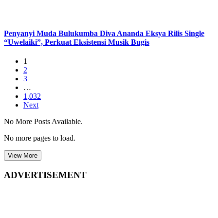
Penyanyi Muda Bulukumba Diva Ananda Eksya Rilis Single
“Uwelaiki”, Perkuat Eksistensi Musik Bugis
1
2
3
…
1,032
Next
No More Posts Available.
No more pages to load.
View More
ADVERTISEMENT