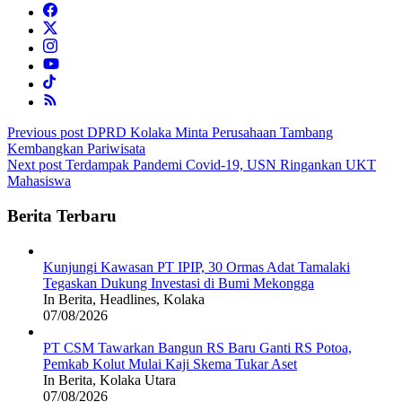
Post
Previous post
DPRD Kolaka Minta Perusahaan Tambang
Kembangkan Pariwisata
navigation
Next post
Terdampak Pandemi Covid-19, USN Ringankan UKT
Mahasiswa
Berita Terbaru
Kunjungi Kawasan PT IPIP, 30 Ormas Adat Tamalaki
Tegaskan Dukung Investasi di Bumi Mekongga
In Berita, Headlines, Kolaka
07/08/2026
PT CSM Tawarkan Bangun RS Baru Ganti RS Potoa,
Pemkab Kolut Mulai Kaji Skema Tukar Aset
In Berita, Kolaka Utara
07/08/2026