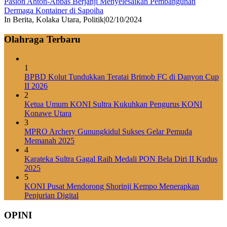
Paslon Anton-Abbas Berjanji Menyelesaikan Pembangunan
Dermaga Kontainer di Sapoiha
In Berita, Kolaka Utara, Politik
|
02/10/2024
Olahraga Terbaru
1
BPBD Kolut Tundukkan Teratai Brimob FC di Danyon Cup
II 2026
2
Ketua Umum KONI Sultra Kukuhkan Pengurus KONI
Konawe Utara
3
MPRO Archery Gunungkidul Sukses Gelar Pemuda
Memanah 2025
4
Karateka Sultra Gagal Raih Medali PON Bela Diri II Kudus
2025
5
KONI Pusat Mendorong Shorinji Kempo Menerapkan
Penjurian Digital
OPINI