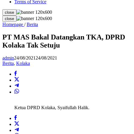
Terms of Service
close
close
PT
Homepage
/
Berita
MAS
Bakal
PT MAS Bakal Datangkan TKA, DPRD
Datangkan
Kolaka Tak Setuju
TKA,
DPRD
Kolaka
admin
24/08/2021
24/08/2021
Tak
Berita
,
Kolaka
Setuju
Ketua DPRD Kolaka, Syaifullah Halik.