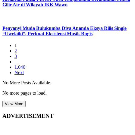
Gilir Air di Wilayah IKK Wawo
Penyanyi Muda Bulukumba Diva Ananda Eksya Rilis Single
“Uwelaiki”, Perkuat Eksistensi Musik Bugis
1
2
3
…
1,040
Next
No More Posts Available.
No more pages to load.
View More
ADVERTISEMENT