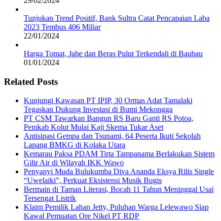
29/02/2024
Tunjukan Trend Positif, Bank Sultra Catat Pencapaian Laba
2023 Tembus 406 Miliar
22/01/2024
Harga Tomat, Jahe dan Beras Pulut Terkendali di Baubau
01/01/2024
Related Posts
Kunjungi Kawasan PT IPIP, 30 Ormas Adat Tamalaki
Tegaskan Dukung Investasi di Bumi Mekongga
PT CSM Tawarkan Bangun RS Baru Ganti RS Potoa,
Pemkab Kolut Mulai Kaji Skema Tukar Aset
Antisipasi Gempa dan Tsunami, 64 Peserta Ikuti Sekolah
Lapang BMKG di Kolaka Utara
Kemarau Paksa PDAM Tirta Tampanama Berlakukan Sistem
Gilir Air di Wilayah IKK Wawo
Penyanyi Muda Bulukumba Diva Ananda Eksya Rilis Single
“Uwelaiki”, Perkuat Eksistensi Musik Bugis
Bermain di Taman Literasi, Bocah 11 Tahun Meninggal Usai
Tersengat Listrik
Klaim Pemilik Lahan Jetty, Puluhan Warga Lelewawo Siap
Kawal Pemuatan Ore Nikel PT RDP