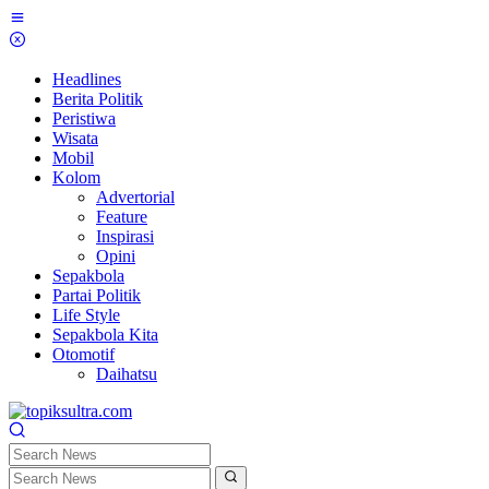
Skip
to
content
Headlines
Berita Politik
Peristiwa
Wisata
Mobil
Kolom
Advertorial
Feature
Inspirasi
Opini
Sepakbola
Partai Politik
Life Style
Sepakbola Kita
Otomotif
Daihatsu