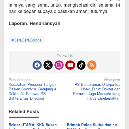
lainnya yang sehat untuk mengisolasi diri selama 14
hari ke depan supaya dipastikan aman,” tuturnya.
Laporan: Hendriansyah
#GaraGaraCorona
Follow Us
Post
Previous post
Next post
Kesalahan Prosedur Tangani
RS Bahteramas Diterpa Isu
navigation
Pasien Covid-19, Berujung 4
Hoax, Dirut: Dokter dan
Dokter 31 Perawat RS
Perawat Juga Manusia yang
Bahteramas Diisolasi
Harus Diselamatkan
Related Posts
Rektor UTAMA: KKN Bukan
Brimob Polda Sultra Hadir di