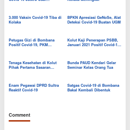
Divaksin, Dokter: Bisa Terjadi
Sudah Terpapar Sebelum
Vaksin
3.000 Vaksin Covid-19 Tiba di
BPKN Apresiasi GeNoSe, Alat
Kolaka
Deteksi Covid-19 Buatan UGM
Petugas Gizi di Bombana
Kolut Kaji Penerapan PSBB,
Positif Covid-19, PKM
Januari 2021 Positif Covid-19
Rumbia Ditutup, 52 Orang
Tembus 94 Kasus
Jalani Swab Massal
Tenaga Kesehatan di Kolut
Bunda PAUD Kendari Gelar
Pihak Pertama Sasaran
Seminar Kelas Orang Tua
Vaksinasi Covid-19
Enam Pegawai DPRD Sultra
Satgas Covid-19 di Bombana
Reaktif Covid-19
Bakal Kembali Dibentuk
Comment