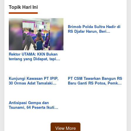
Topik Hari Ini
Brimob Polda Sultra Hadir di
RS Djafar Harun, Beri
Semangat dan Bingkisan
untuk Pasien
Rektor UTAMA: KKN Bukan
tentang yang Didapat, tapi
Seberapa Banyak yang Bisa
Diberikan
Kunjungi Kawasan PT IPIP,
PT CSM Tawarkan Bangun RS
30 Ormas Adat Tamalaki
Baru Ganti RS Potoa, Pemkab
Tegaskan Dukung Investasi di
Kolut Mulai Kaji Skema Tukar
Bumi Mekongga
Aset
Antisipasi Gempa dan
Tsunami, 64 Peserta Ikuti
Sekolah Lapang BMKG di
Kolaka Utara
View More