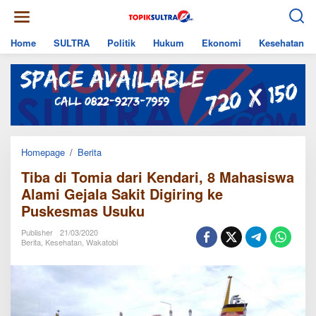
Skip
to
content
Home
SULTRA
Politik
Hukum
Ekonomi
Kesehatan
Tiba
Homepage
/
Berita
di
Tiba di Tomia dari Kendari, 8 Mahasiswa
Tomia
dari
Alami Gejala Sakit Digiring ke
Kendari,
Puskesmas Usuku
8
Mahasiswa
Alami
Publisher
21/03/2020
Gejala
Berita
,
Kesehatan
,
Wakatobi
Sakit
Digiring
ke
Puskesmas
Usuku