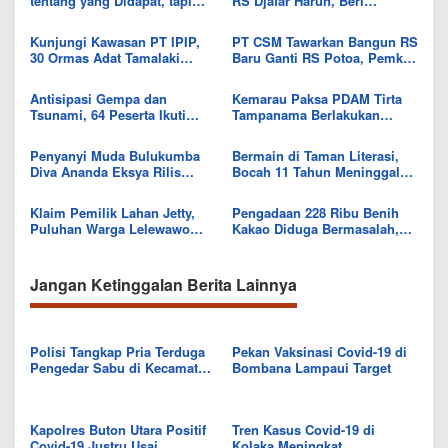
tentang yang Didapat, tapi
RS Djafar Harun, Beri
Seberapa Banyak yang Bisa
Semangat dan Bingkisan
Diberikan
untuk Pasien
Kunjungi Kawasan PT IPIP,
PT CSM Tawarkan Bangun RS
30 Ormas Adat Tamalaki
Baru Ganti RS Potoa, Pemkab
Tegaskan Dukung Investasi di
Kolut Mulai Kaji Skema Tukar
Bumi Mekongga
Aset
Antisipasi Gempa dan
Kemarau Paksa PDAM Tirta
Tsunami, 64 Peserta Ikuti
Tampanama Berlakukan
Sekolah Lapang BMKG di
Sistem Gilir Air di Wilayah
Kolaka Utara
IKK Wawo
Penyanyi Muda Bulukumba
Bermain di Taman Literasi,
Diva Ananda Eksya Rilis
Bocah 11 Tahun Meninggal
Single “Uwelaiki”, Perkuat
Usai Tersengat Listrik
Eksistensi Musik Bugis
Klaim Pemilik Lahan Jetty,
Pengadaan 228 Ribu Benih
Puluhan Warga Lelewawo
Kakao Diduga Bermasalah,
Siap Kawal Pemuatan Ore
Kejari Kolut Tingkatkan ke
Nikel PT RDP
Tahap Penyidikan
Jangan Ketinggalan Berita Lainnya
Polisi Tangkap Pria Terduga
Pekan Vaksinasi Covid-19 di
Pengedar Sabu di Kecamatan
Bombana Lampaui Target
Ngapa
Kapolres Buton Utara Positif
Tren Kasus Covid-19 di
Covid-19 Justru Usai
Kolaka Meningkat