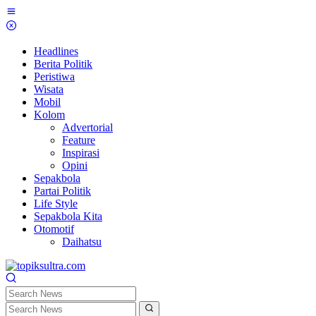
Skip
to
content
Headlines
Berita Politik
Peristiwa
Wisata
Mobil
Kolom
Advertorial
Feature
Inspirasi
Opini
Sepakbola
Partai Politik
Life Style
Sepakbola Kita
Otomotif
Daihatsu