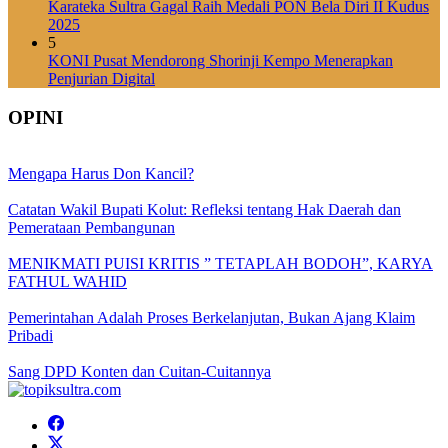
Karateka Sultra Gagal Raih Medali PON Bela Diri II Kudus
2025
5
KONI Pusat Mendorong Shorinji Kempo Menerapkan
Penjurian Digital
OPINI
Mengapa Harus Don Kancil?
Catatan Wakil Bupati Kolut: Refleksi tentang Hak Daerah dan
Pemerataan Pembangunan
MENIKMATI PUISI KRITIS ” TETAPLAH BODOH”, KARYA
FATHUL WAHID
Pemerintahan Adalah Proses Berkelanjutan, Bukan Ajang Klaim
Pribadi
Sang DPD Konten dan Cuitan-Cuitannya