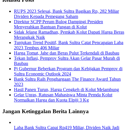
RUPS 2023 Selesai, Bank Sultra Bagikan Rp, 282 Miliar
Dividen Kepada Pemegang Saham
Direktur SCPP Perum Bulog Dampingi Presiden
Menyerahkan Bantuan Pangan di Kolut
Sidak Jelang Ramadhan, Pemkab Kolut Dapati Harga Beras
Merangkak Naik
Tunjukan Trend Positif, Bank Sultra Catat Pencapaian Laba
2023 Tembus 406 Miliar
Harga Tomat, Jahe dan Beras Pulut Terkendali di Baubau
Tekan Inflasi, Pemprov Sultra Akan Gelar Pasar Murah di
Baubau
Pj Gubernur Beberkan Program dan Kebijakan Pemprov di
Sultra Economic Outlook 2024
Bank Sultra Raih Penghargaan The Finance Award Tahun
2023
Hasil Panen Turun, Harga Cengkeh di Kolut Melambung
Gelar Unras, Ratusan Mahasiswa Minta Pemda Kolut
Normalkan Harga dan Kuota Elpiji 3 Kg
Jangan Ketinggalan Berita Lainnya
Laba Bank Sultra Capai Rp419 Miliar, Dividen Naik Jadi