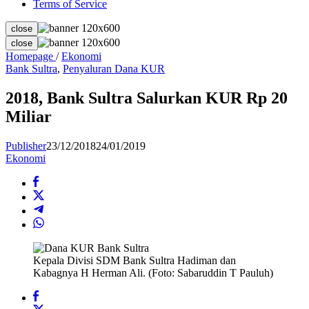
Terms of Service
close
close
2018,
Homepage
/
Ekonomi
Bank
Bank Sultra
,
Penyaluran Dana KUR
Sultra
Salurkan
2018, Bank Sultra Salurkan KUR Rp 20
KUR
Miliar
Rp
20
Miliar
Publisher
23/12/2018
24/01/2019
Ekonomi
Kepala Divisi SDM Bank Sultra Hadiman dan
Kabagnya H Herman Ali. (Foto: Sabaruddin T Pauluh)