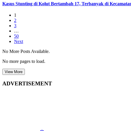
Kasus Stunting di Kolut Bertambah 17, Terbanyak di Kecamatan
1
2
3
…
50
Next
No More Posts Available.
No more pages to load.
View More
ADVERTISEMENT