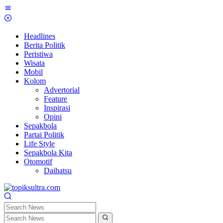
Skip
to
content
Headlines
Berita Politik
Peristiwa
Wisata
Mobil
Kolom
Advertorial
Feature
Inspirasi
Opini
Sepakbola
Partai Politik
Life Style
Sepakbola Kita
Otomotif
Daihatsu