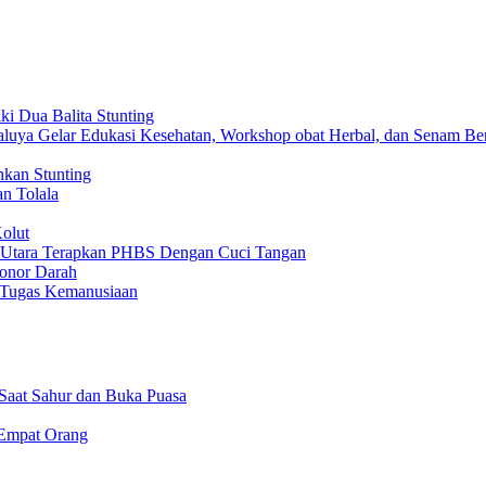
i Dua Balita Stunting
luya Gelar Edukasi Kesehatan, Workshop obat Herbal, dan Senam Be
nkan Stunting
n Tolala
olut
tara Terapkan PHBS Dengan Cuci Tangan
Donor Darah
 Tugas Kemanusiaan
Saat Sahur dan Buka Puasa
Empat Orang