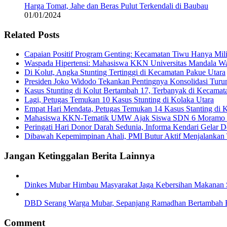
Harga Tomat, Jahe dan Beras Pulut Terkendali di Baubau
01/01/2024
Related Posts
Capaian Positif Program Genting: Kecamatan Tiwu Hanya Milik
Waspada Hipertensi: Mahasiswa KKN Universitas Mandala Wa
Di Kolut, Angka Stunting Tertinggi di Kecamatan Pakue Utara
Presiden Joko Widodo Tekankan Pentingnya Konsolidasi Turu
Kasus Stunting di Kolut Bertambah 17, Terbanyak di Kecamata
Lagi, Petugas Temukan 10 Kasus Stunting di Kolaka Utara
Empat Hari Mendata, Petugas Temukan 14 Kasus Stanting di K
Mahasiswa KKN-Tematik UMW Ajak Siswa SDN 6 Moramo U
Peringati Hari Donor Darah Sedunia, Informa Kendari Gelar 
Dibawah Kepemimpinan Ahali, PMI Butur Aktif Menjalankan
Jangan Ketinggalan Berita Lainnya
Dinkes Mubar Himbau Masyarakat Jaga Kebersihan Makanan 
DBD Serang Warga Mubar, Sepanjang Ramadhan Bertambah 
Comment