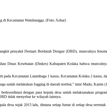
g di Kecamatan Watubangga. (Foto: Azhar)
jangkit penyakit Demam Berdarah Dengue (DBD), munculnya fenomen
lian Dinas Kesehatan (Dinkes) Kabupaten Kolaka bahwa munculnya 
perti pada Kecamatan Latambaga 1 kasus, Kecamatan Kolaka 2 kasus, 
juga sudah melakukan fogging di daerah terebut,” tutur Madu, Kamis (
rkoordinasi dengan para kepala desa untuk melaksanakan program
DBD tidak menyebar ke wilayah lainnya.
la desa sejak 2015 lalu, dimana setiap Jumat di setiap desa serenta