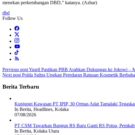
menekan perkembangan DBD,” katanya. (Azhar)
dbd
Follow Us
Post
Previous post
Yusril Pastikan PBB Arahkan Dukungan ke Jokowi – M
Next post
Polda Sultra Ungkap Peredaran Ratusan Kosmetik Berba
navigation
Berita Terbaru
Kunjungi Kawasan PT IPIP, 30 Ormas Adat Tamalaki Tegaska
In Berita, Headlines, Kolaka
07/08/2026
PT CSM Tawarkan Bangun RS Baru Ganti RS Potoa, Pemkab K
In Berita, Kolaka Utara