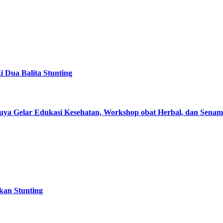
 Dua Balita Stunting
ya Gelar Edukasi Kesehatan, Workshop obat Herbal, dan Senam
kan Stunting