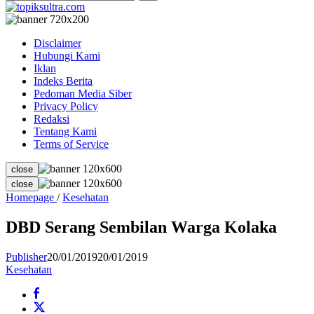
Disclaimer
Hubungi Kami
Iklan
Indeks Berita
Pedoman Media Siber
Privacy Policy
Redaksi
Tentang Kami
Terms of Service
close
close
DBD
Homepage
/
Kesehatan
Serang
Sembilan
DBD Serang Sembilan Warga Kolaka
Warga
Kolaka
Publisher
20/01/2019
20/01/2019
Kesehatan