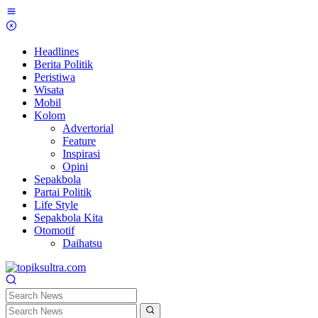
Skip
to
content
Headlines
Berita Politik
Peristiwa
Wisata
Mobil
Kolom
Advertorial
Feature
Inspirasi
Opini
Sepakbola
Partai Politik
Life Style
Sepakbola Kita
Otomotif
Daihatsu