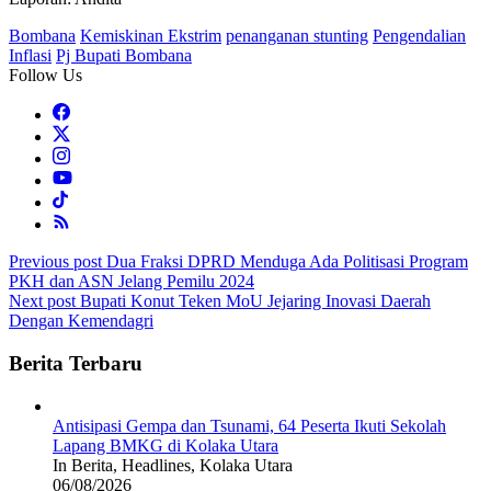
Bombana
Kemiskinan Ekstrim
penanganan stunting
Pengendalian
Inflasi
Pj Bupati Bombana
Follow Us
Post
Previous post
Dua Fraksi DPRD Menduga Ada Politisasi Program
PKH dan ASN Jelang Pemilu 2024
navigation
Next post
Bupati Konut Teken MoU Jejaring Inovasi Daerah
Dengan Kemendagri
Berita Terbaru
Antisipasi Gempa dan Tsunami, 64 Peserta Ikuti Sekolah
Lapang BMKG di Kolaka Utara
In Berita, Headlines, Kolaka Utara
06/08/2026