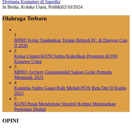
Dermaga Kontainer di Sapoiha
In Berita, Kolaka Utara, Politik
|
02/10/2024
Olahraga Terbaru
1
BPBD Kolut Tundukkan Teratai Brimob FC di Danyon Cup
II 2026
2
Ketua Umum KONI Sultra Kukuhkan Pengurus KONI
Konawe Utara
3
MPRO Archery Gunungkidul Sukses Gelar Pemuda
Memanah 2025
4
Karateka Sultra Gagal Raih Medali PON Bela Diri II Kudus
2025
5
KONI Pusat Mendorong Shorinji Kempo Menerapkan
Penjurian Digital
OPINI