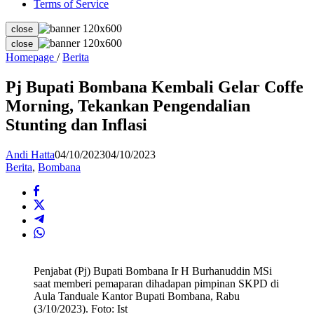
Terms of Service
close
close
Pj
Homepage
/
Berita
Bupati
Bombana
Pj Bupati Bombana Kembali Gelar Coffe
Kembali
Morning, Tekankan Pengendalian
Gelar
Coffe
Stunting dan Inflasi
Morning,
Tekankan
Andi Hatta
04/10/2023
04/10/2023
Pengendalian
Berita
,
Bombana
Stunting
dan
Inflasi
Penjabat (Pj) Bupati Bombana Ir H Burhanuddin MSi
saat memberi pemaparan dihadapan pimpinan SKPD di
Aula Tanduale Kantor Bupati Bombana, Rabu
(3/10/2023). Foto: Ist