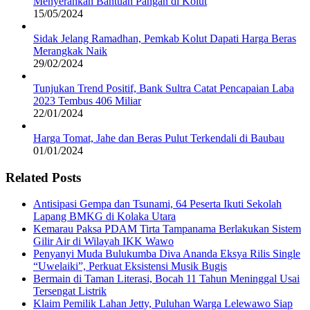
Menyerahkan Bantuan Pangan di Kolut
15/05/2024
Sidak Jelang Ramadhan, Pemkab Kolut Dapati Harga Beras
Merangkak Naik
29/02/2024
Tunjukan Trend Positif, Bank Sultra Catat Pencapaian Laba
2023 Tembus 406 Miliar
22/01/2024
Harga Tomat, Jahe dan Beras Pulut Terkendali di Baubau
01/01/2024
Related Posts
Antisipasi Gempa dan Tsunami, 64 Peserta Ikuti Sekolah
Lapang BMKG di Kolaka Utara
Kemarau Paksa PDAM Tirta Tampanama Berlakukan Sistem
Gilir Air di Wilayah IKK Wawo
Penyanyi Muda Bulukumba Diva Ananda Eksya Rilis Single
“Uwelaiki”, Perkuat Eksistensi Musik Bugis
Bermain di Taman Literasi, Bocah 11 Tahun Meninggal Usai
Tersengat Listrik
Klaim Pemilik Lahan Jetty, Puluhan Warga Lelewawo Siap