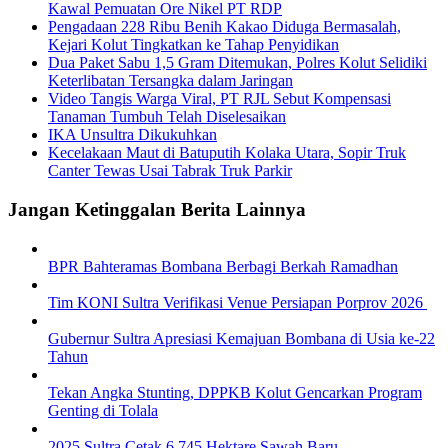
Kawal Pemuatan Ore Nikel PT RDP
Pengadaan 228 Ribu Benih Kakao Diduga Bermasalah,
Kejari Kolut Tingkatkan ke Tahap Penyidikan
Dua Paket Sabu 1,5 Gram Ditemukan, Polres Kolut Selidiki
Keterlibatan Tersangka dalam Jaringan
Video Tangis Warga Viral, PT RJL Sebut Kompensasi
Tanaman Tumbuh Telah Diselesaikan
IKA Unsultra Dikukuhkan
Kecelakaan Maut di Batuputih Kolaka Utara, Sopir Truk
Canter Tewas Usai Tabrak Truk Parkir
Jangan Ketinggalan Berita Lainnya
BPR Bahteramas Bombana Berbagi Berkah Ramadhan
Tim KONI Sultra Verifikasi Venue Persiapan Porprov 2026
Gubernur Sultra Apresiasi Kemajuan Bombana di Usia ke-22
Tahun
Tekan Angka Stunting, DPPKB Kolut Gencarkan Program
Genting di Tolala
2025 Sultra Cetak 6.745 Hektare Sawah Baru