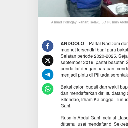
Asmad Polingay (kanan) selaku LO Rusmin Abdul 
ANDOOLO
– Partai NasDem den
magnet tersendiri bagi para baka
Selatan periode 2020-2025. Seja
september 2019, partai besutan S
pendaftar dengan harapan mendapa
menjadi pintu di Pilkada serent
Bakal calon bupati dan wakil bu
dan mendaftarkan diri itu datan
Silondae, Irham Kalenggo, Tunu
Gani.
Rusmin Abdul Gani melalui Liaso
diitemui usai mendaftar di Sekre