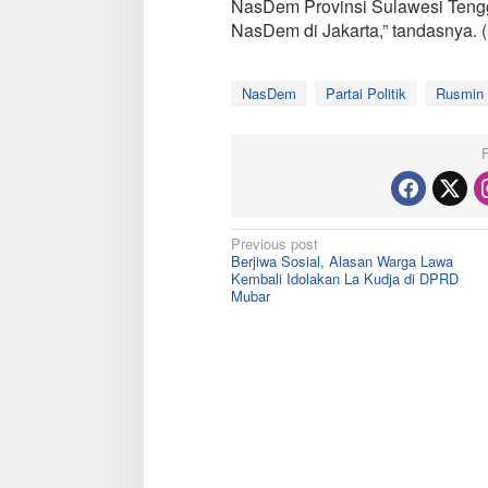
NasDem Provinsi Sulawesi Tengg
NasDem di Jakarta,” tandasnya. 
NasDem
Partai Politik
Rusmin 
Post
Previous post
Berjiwa Sosial, Alasan Warga Lawa
navigation
Kembali Idolakan La Kudja di DPRD
Mubar