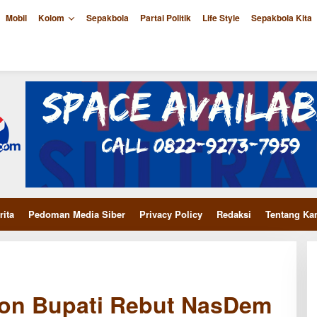
Mobil
Kolom
Sepakbola
Partai Politik
Life Style
Sepakbola Kita
rita
Pedoman Media Siber
Privacy Policy
Redaksi
Tentang Ka
lon Bupati Rebut NasDem