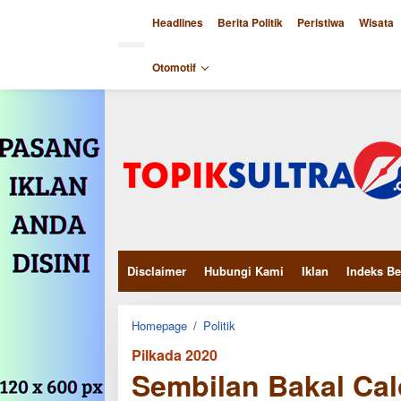
Skip
to
Headlines
Berita Politik
Peristiwa
Wisata
content
close
Otomotif
Disclaimer
Hubungi Kami
Iklan
Indeks Be
Sembilan
Homepage
/
Politik
Bakal
Pilkada 2020
Calon
Bupati
Sembilan Bakal Ca
Rebut
NasDem