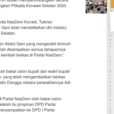
t
P
I
gkan Pilkada Konawe Selatan 2020
i
N
o
s
B
t
i
E
o
R
p
a
rtai NasDem Konsel, Tukiran
I
a
,
T
s
ani telah mendaftarkan diri melalui
P
A
i
e
,
 Selatan.
G
H
m
e
E
k
A
m
min Abdul Gani yang mengambil formulir
a
D
p
b
telah disampaikan semua tahapannya
L
a
K
I
 kembali berkas di Partai NasDem,”
d
o
N
a
l
E
n
S
u
T
,
t
ah bakal calon bupati dan wakil bupati
K
s
M
O
u
m, yang telah mengembalikan berkas
u
L
n
l
din Dangga melalui perwakilannya Adi
A
a
a
K
m
i
A
i
U
K
,
T
a
di Partai NasDem oleh bakal calon
A
6
j
R
etelah itu pimpinan DPD Partai
4
i
A
P
S
enyampaikan ke DPD I Partai
0
e
k
6