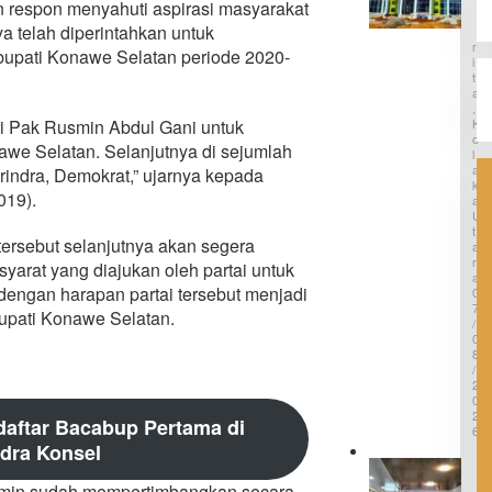
N
respon menyahuti aspirasi masyarakat
n
M
B
ya telah diperintahkan untuk
T
E
Dukung
R
a
bupati Konawe Selatan periode 2020-
Investas
I
w
i di Bumi
T
a
A
Mekong
r
,
k
ga
K
ri Pak Rusmin Abdul Gani untuk
a
O
we Selatan. Selanjutnya di sejumlah
L
n
A
B
Gerindra, Demokrat,” ujarnya kepada
K
a
019).
A
n
U
g
T
u
tersebut selanjutnya akan segera
A
n
R
syarat yang diajukan oleh partai untuk
A
R
dengan harapan partai tersebut menjadi
0
S
7
B
bupati Konawe Selatan.
/
a
0
r
8
u
/
G
2
0
a
2
n
aftar Bacabup Pertama di
6
t
dra Konsel
i
A
R
n
S
usmin sudah mempertimbangkan secara