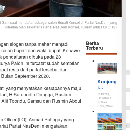
Gani saat mendaftar sebagai calon Bupati Konsel di Partai NasDem yang
diterima oleh sekretaris Partai NasDem Konsel, Tukiran (kiri) FOTO: IST
Berita
gan slogan tanpa mahar menjadi
Terbaru
l calon bupati dan wakil bupati Konawe
k pendaftaran dibuka pada 23
urya Paloh ini tercatat sudah sembilan
t restu dari partai tersebut dan
ak Bulan September 2020.
Kunjung
i
pati yang menyatakan kesiapannya maju
Kawasa
g dari, H Surunudin Dangga, Rustam
In Berita,
n PT
Headlines,
s Alif Toondu, Samsu dan Rusmin Abdul
Kolaka
IPIP, 30
07/08/2026
Ormas
P
Adat
n Oficer (LO), Asmad Polingay yang
T
Tamalaki
C
tariat Partai NasDem mengatakan,
I
Tegaska
S