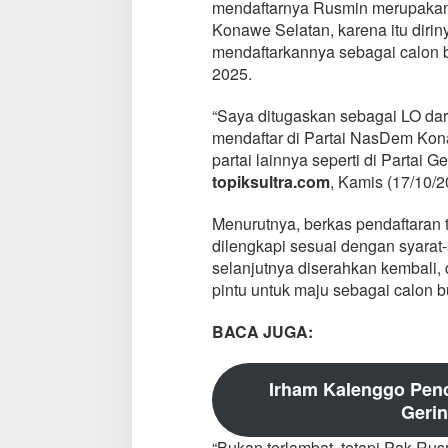
mendaftarnya Rusmin merupakan 
Konawe Selatan, karena itu dirin
mendaftarkannya sebagai calon 
2025.
“Saya ditugaskan sebagai LO da
mendaftar di Partai NasDem Kona
partai lainnya seperti di Partai 
topiksultra.com
, Kamis (17/10/2
Menurutnya, berkas pendaftaran 
dilengkapi sesuai dengan syarat-
selanjutnya diserahkan kembali, 
pintu untuk maju sebagai calon 
BACA JUGA:
Irham Kalenggo Pend
Gerin
“Bukan terlambat, tetapi Pak R