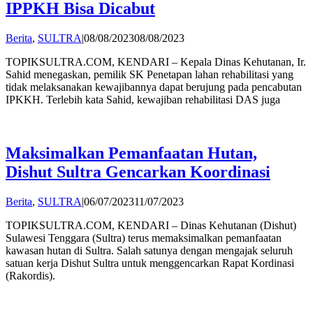
IPPKH Bisa Dicabut
by
Berita
,
SULTRA
|
08/08/2023
08/08/2023
Andi
TOPIKSULTRA.COM, KENDARI – Kepala Dinas Kehutanan, Ir.
Hatta
Sahid menegaskan, pemilik SK Penetapan lahan rehabilitasi yang
tidak melaksanakan kewajibannya dapat berujung pada pencabutan
IPKKH. Terlebih kata Sahid, kewajiban rehabilitasi DAS juga
Maksimalkan Pemanfaatan Hutan,
Dishut Sultra Gencarkan Koordinasi
by
Berita
,
SULTRA
|
06/07/2023
11/07/2023
Andi
TOPIKSULTRA.COM, KENDARI – Dinas Kehutanan (Dishut)
Hatta
Sulawesi Tenggara (Sultra) terus memaksimalkan pemanfaatan
kawasan hutan di Sultra. Salah satunya dengan mengajak seluruh
satuan kerja Dishut Sultra untuk menggencarkan Rapat Kordinasi
(Rakordis).