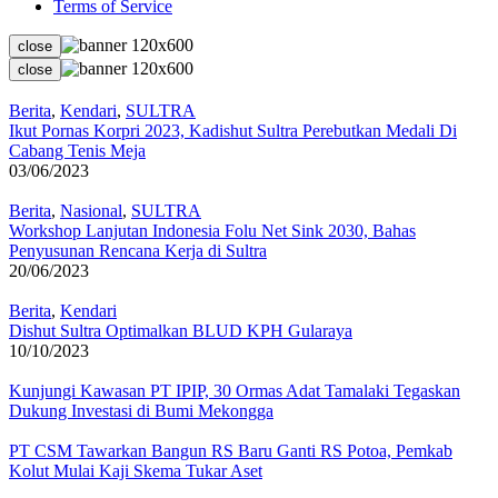
Terms of Service
close
close
Berita
,
Kendari
,
SULTRA
Ikut Pornas Korpri 2023, Kadishut Sultra Perebutkan Medali Di
Cabang Tenis Meja
03/06/2023
Berita
,
Nasional
,
SULTRA
Workshop Lanjutan Indonesia Folu Net Sink 2030, Bahas
Penyusunan Rencana Kerja di Sultra
20/06/2023
Berita
,
Kendari
Dishut Sultra Optimalkan BLUD KPH Gularaya
10/10/2023
Kunjungi Kawasan PT IPIP, 30 Ormas Adat Tamalaki Tegaskan
Dukung Investasi di Bumi Mekongga
PT CSM Tawarkan Bangun RS Baru Ganti RS Potoa, Pemkab
Kolut Mulai Kaji Skema Tukar Aset