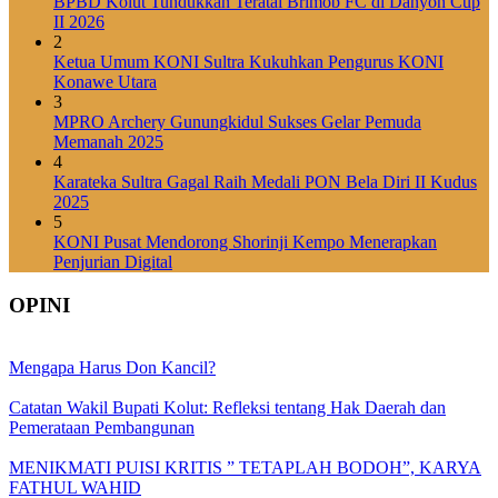
BPBD Kolut Tundukkan Teratai Brimob FC di Danyon Cup
II 2026
2
Ketua Umum KONI Sultra Kukuhkan Pengurus KONI
Konawe Utara
3
MPRO Archery Gunungkidul Sukses Gelar Pemuda
Memanah 2025
4
Karateka Sultra Gagal Raih Medali PON Bela Diri II Kudus
2025
5
KONI Pusat Mendorong Shorinji Kempo Menerapkan
Penjurian Digital
OPINI
Mengapa Harus Don Kancil?
Catatan Wakil Bupati Kolut: Refleksi tentang Hak Daerah dan
Pemerataan Pembangunan
MENIKMATI PUISI KRITIS ” TETAPLAH BODOH”, KARYA
FATHUL WAHID