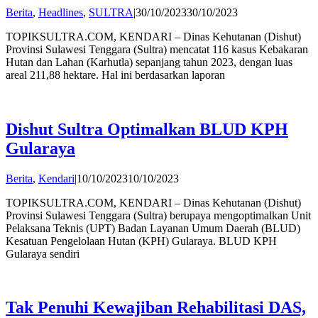
by
Berita
,
Headlines
,
SULTRA
|
30/10/2023
30/10/2023
Andi
TOPIKSULTRA.COM, KENDARI – Dinas Kehutanan (Dishut)
Hatta
Provinsi Sulawesi Tenggara (Sultra) mencatat 116 kasus Kebakaran
Hutan dan Lahan (Karhutla) sepanjang tahun 2023, dengan luas
areal 211,88 hektare. Hal ini berdasarkan laporan
Dishut Sultra Optimalkan BLUD KPH
Gularaya
by
Berita
,
Kendari
|
10/10/2023
10/10/2023
Andi
TOPIKSULTRA.COM, KENDARI – Dinas Kehutanan (Dishut)
Hatta
Provinsi Sulawesi Tenggara (Sultra) berupaya mengoptimalkan Unit
Pelaksana Teknis (UPT) Badan Layanan Umum Daerah (BLUD)
Kesatuan Pengelolaan Hutan (KPH) Gularaya. BLUD KPH
Gularaya sendiri
Tak Penuhi Kewajiban Rehabilitasi DAS,