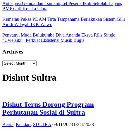
Antisipasi Gempa dan Tsunami, 64 Peserta Ikuti Sekolah Lapang
BMKG di Kolaka Utara
Kemarau Paksa PDAM Tirta Tampanama Berlakukan Sistem Gilir
Air di Wilayah IKK Wawo
Penyanyi Muda Bulukumba Diva Ananda Eksya Rilis Single
“Uwelaiki”, Perkuat Eksistensi Musik Bugis
Archives
Archives
Dishut Sultra
Dishut Terus Dorong Program
Perhutanan Sosial di Sultra
by
Berita
,
Kendari
,
SULTRA
|
09/11/2023
13/11/2023
Andi