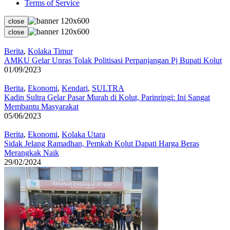
Terms of Service
close
close
Berita
,
Kolaka Timur
AMKU Gelar Unras Tolak Politisasi Perpanjangan Pj Bupati Kolut
01/09/2023
Berita
,
Ekonomi
,
Kendari
,
SULTRA
Kadin Sultra Gelar Pasar Murah di Kolut, Parinringi: Ini Sangat
Membantu Masyarakat
05/06/2023
Berita
,
Ekonomi
,
Kolaka Utara
Sidak Jelang Ramadhan, Pemkab Kolut Dapati Harga Beras
Merangkak Naik
29/02/2024