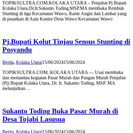
TOPIKSULTRA.COM.KOLAKA UTARA – Penjabat Pj Bupati
Hatta
Kolaka Utara,Dr.Ir.Sukanto Toding,MSP.MA membuka Rembuk
Stunting di tiga Kecamatan Wawo, Rante Angin dan Lambai yang
di pusatkan di Aula Kantor Desa Wawo Kecamatan Wawo
Pj.Bupati Kolut Tinjau Sensus Stunting di
Posyandu
by
Berita
,
Kolaka Utara
|
15/06/2024
15/06/2024
Andi
TOPIKSULTRA.COM, KOLAKA UTARA — Usai membuka
Hatta
dan memantau kegiatan Pasar Murah dan Pangan Murah Penjabat
(Pj) Bupati Kolaka Utara, Dr. Ir. Sukanto Toding, MSP. MA
melanjutkan…
Sukanto Toding Buka Pasar Murah di
Desa Tojabi Lasusua
by
Berita
,
Kolaka Utara
|
15/06/2024
15/06/2024