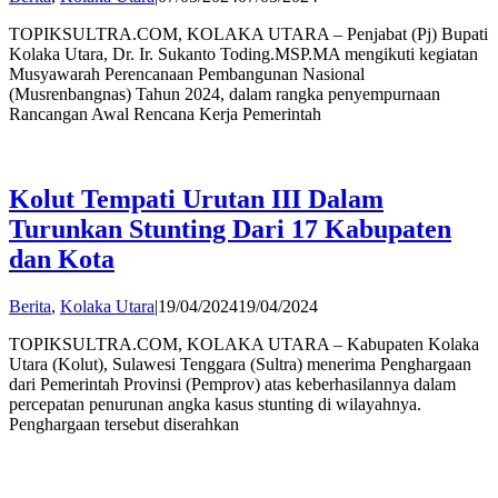
Andi
TOPIKSULTRA.COM, KOLAKA UTARA – Penjabat (Pj) Bupati
Hatta
Kolaka Utara, Dr. Ir. Sukanto Toding.MSP.MA mengikuti kegiatan
Musyawarah Perencanaan Pembangunan Nasional
(Musrenbangnas) Tahun 2024, dalam rangka penyempurnaan
Rancangan Awal Rencana Kerja Pemerintah
Kolut Tempati Urutan III Dalam
Turunkan Stunting Dari 17 Kabupaten
dan Kota
by
Berita
,
Kolaka Utara
|
19/04/2024
19/04/2024
Andi
TOPIKSULTRA.COM, KOLAKA UTARA – Kabupaten Kolaka
Hatta
Utara (Kolut), Sulawesi Tenggara (Sultra) menerima Penghargaan
dari Pemerintah Provinsi (Pemprov) atas keberhasilannya dalam
percepatan penurunan angka kasus stunting di wilayahnya.
Penghargaan tersebut diserahkan