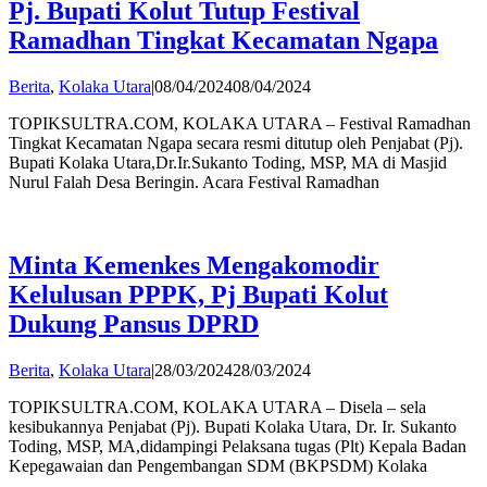
Pj. Bupati Kolut Tutup Festival
Ramadhan Tingkat Kecamatan Ngapa
by
Berita
,
Kolaka Utara
|
08/04/2024
08/04/2024
Andi
TOPIKSULTRA.COM, KOLAKA UTARA – Festival Ramadhan
Hatta
Tingkat Kecamatan Ngapa secara resmi ditutup oleh Penjabat (Pj).
Bupati Kolaka Utara,Dr.Ir.Sukanto Toding, MSP, MA di Masjid
Nurul Falah Desa Beringin. Acara Festival Ramadhan
Minta Kemenkes Mengakomodir
Kelulusan PPPK, Pj Bupati Kolut
Dukung Pansus DPRD
by
Berita
,
Kolaka Utara
|
28/03/2024
28/03/2024
Andi
TOPIKSULTRA.COM, KOLAKA UTARA – Disela – sela
Hatta
kesibukannya Penjabat (Pj). Bupati Kolaka Utara, Dr. Ir. Sukanto
Toding, MSP, MA,didampingi Pelaksana tugas (Plt) Kepala Badan
Kepegawaian dan Pengembangan SDM (BKPSDM) Kolaka