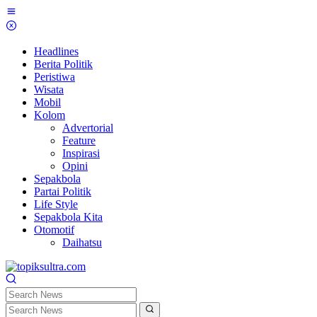
Skip
to
content
Headlines
Berita Politik
Peristiwa
Wisata
Mobil
Kolom
Advertorial
Feature
Inspirasi
Opini
Sepakbola
Partai Politik
Life Style
Sepakbola Kita
Otomotif
Daihatsu