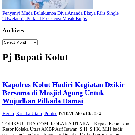
Penyanyi Muda Bulukumba Diva Ananda Eksya Rilis Single
“Uwelaiki”, Perkuat Eksistensi Musik Bugis
Archives
Archives
Pj Bupati Kolut
Kapolres Kolut Hadiri Kegiatan Dzikir
Bersama di Masjid Agung Untuk
Wujudkan Pilkada Damai
by
Berita
,
Kolaka Utara
,
Politik
|
05/10/2024
05/10/2024
Andi
TOPIKSULTRA.COM, KOLAKA UTARA – Kepala Kepolisian
Hatta
Resor Kolaka Utara AKBP Arif Irawan, S.H.,S.I.K.,M.H hadir
secara langsung pada Kegiatan Doa dan Dzikir bersama yang