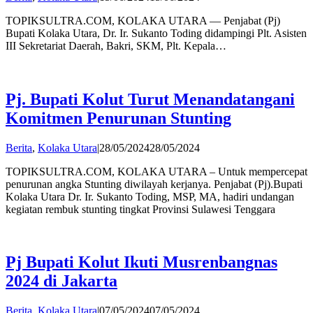
Andi
TOPIKSULTRA.COM, KOLAKA UTARA — Penjabat (Pj)
Hatta
Bupati Kolaka Utara, Dr. Ir. Sukanto Toding didampingi Plt. Asisten
III Sekretariat Daerah, Bakri, SKM, Plt. Kepala…
Pj. Bupati Kolut Turut Menandatangani
Komitmen Penurunan Stunting
by
Berita
,
Kolaka Utara
|
28/05/2024
28/05/2024
Andi
TOPIKSULTRA.COM, KOLAKA UTARA – Untuk mempercepat
Hatta
penurunan angka Stunting diwilayah kerjanya. Penjabat (Pj).Bupati
Kolaka Utara Dr. Ir. Sukanto Toding, MSP, MA, hadiri undangan
kegiatan rembuk stunting tingkat Provinsi Sulawesi Tenggara
Pj Bupati Kolut Ikuti Musrenbangnas
2024 di Jakarta
by
Berita
,
Kolaka Utara
|
07/05/2024
07/05/2024