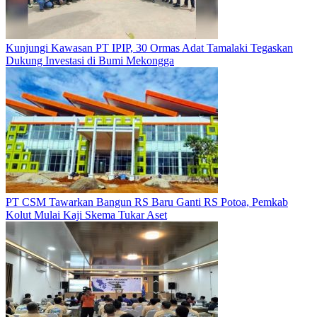
Kunjungi Kawasan PT IPIP, 30 Ormas Adat Tamalaki Tegaskan
Dukung Investasi di Bumi Mekongga
PT CSM Tawarkan Bangun RS Baru Ganti RS Potoa, Pemkab
Kolut Mulai Kaji Skema Tukar Aset