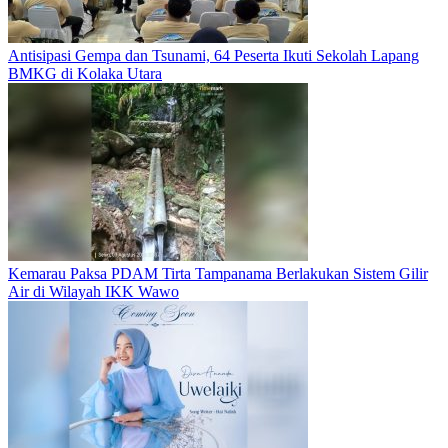
Antisipasi Gempa dan Tsunami, 64 Peserta Ikuti Sekolah Lapang
BMKG di Kolaka Utara
Kemarau Paksa PDAM Tirta Tampanama Berlakukan Sistem Gilir
Air di Wilayah IKK Wawo