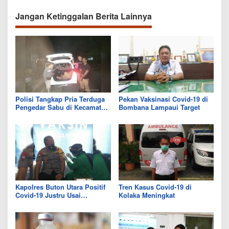
Truk Parkir
Jangan Ketinggalan Berita Lainnya
Polisi Tangkap Pria Terduga
Pekan Vaksinasi Covid-19 di
Pengedar Sabu di Kecamatan
Bombana Lampaui Target
Ngapa
Kapolres Buton Utara Positif
Tren Kasus Covid-19 di
Covid-19 Justru Usai
Kolaka Meningkat
Divaksin, Dokter: Bisa Terjadi
Sudah Terpapar Sebelum
Vaksin