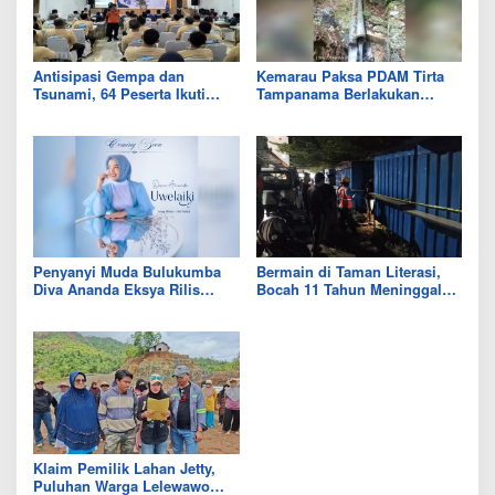
Antisipasi Gempa dan
Kemarau Paksa PDAM Tirta
Tsunami, 64 Peserta Ikuti
Tampanama Berlakukan
Sekolah Lapang BMKG di
Sistem Gilir Air di Wilayah
Kolaka Utara
IKK Wawo
Penyanyi Muda Bulukumba
Bermain di Taman Literasi,
Diva Ananda Eksya Rilis
Bocah 11 Tahun Meninggal
Single “Uwelaiki”, Perkuat
Usai Tersengat Listrik
Eksistensi Musik Bugis
Klaim Pemilik Lahan Jetty,
Puluhan Warga Lelewawo