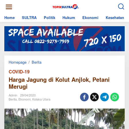
Skip
to
content
Home
SULTRA
Politik
Hukum
Ekonomi
Kesehatan
Harga
Homepage
/
Berita
Jagung
COVID-19
di
Kolut
Harga Jagung di Kolut Anjlok, Petani
Anjlok,
Merugi
Petani
Merugi
Admin
29/04/2020
Berita
,
Ekonomi
,
Kolaka Utara