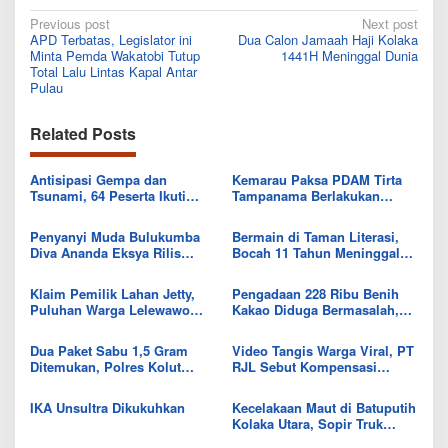
Post
Previous post
Next post
APD Terbatas, Legislator ini
Dua Calon Jamaah Haji Kolaka
navigation
Minta Pemda Wakatobi Tutup
1441H Meninggal Dunia
Total Lalu Lintas Kapal Antar
Pulau
Related Posts
Antisipasi Gempa dan
Kemarau Paksa PDAM Tirta
Tsunami, 64 Peserta Ikuti
Tampanama Berlakukan
Sekolah Lapang BMKG di
Sistem Gilir Air di Wilayah
Kolaka Utara
IKK Wawo
Penyanyi Muda Bulukumba
Bermain di Taman Literasi,
Diva Ananda Eksya Rilis
Bocah 11 Tahun Meninggal
Single “Uwelaiki”, Perkuat
Usai Tersengat Listrik
Eksistensi Musik Bugis
Klaim Pemilik Lahan Jetty,
Pengadaan 228 Ribu Benih
Puluhan Warga Lelewawo
Kakao Diduga Bermasalah,
Siap Kawal Pemuatan Ore
Kejari Kolut Tingkatkan ke
Nikel PT RDP
Tahap Penyidikan
Dua Paket Sabu 1,5 Gram
Video Tangis Warga Viral, PT
Ditemukan, Polres Kolut
RJL Sebut Kompensasi
Selidiki Keterlibatan
Tanaman Tumbuh Telah
Tersangka dalam Jaringan
Diselesaikan
IKA Unsultra Dikukuhkan
Kecelakaan Maut di Batuputih
Kolaka Utara, Sopir Truk
Canter Tewas Usai Tabrak