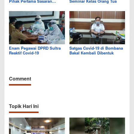
Pihak Pertama Sasaran
Seminar Kelas Orang Tua
Vaksinasi Covid-19
Enam Pegawai DPRD Sultra
Satgas Covid-19 di Bombana
Reaktif Covid-19
Bakal Kembali Dibentuk
Comment
Topik Hari Ini