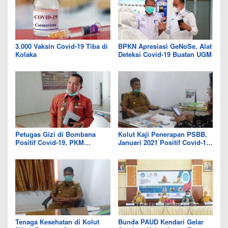
3.000 Vaksin Covid-19 Tiba di
BPKN Apresiasi GeNoSe, Alat
Kolaka
Deteksi Covid-19 Buatan UGM
Petugas Gizi di Bombana
Kolut Kaji Penerapan PSBB,
Positif Covid-19, PKM
Januari 2021 Positif Covid-19
Rumbia Ditutup, 52 Orang
Tembus 94 Kasus
Jalani Swab Massal
Tenaga Kesehatan di Kolut
Bunda PAUD Kendari Gelar