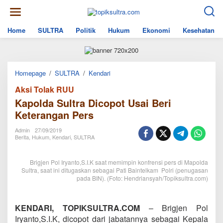
Skip
to
content
Home
SULTRA
Politik
Hukum
Ekonomi
Kesehatan
Kapolda
Homepage
/
SULTRA
/
Kendari
Sultra
Aksi Tolak RUU
Dicopot
Usai
Kapolda Sultra Dicopot Usai Beri
Beri
Keterangan Pers
Keterangan
Pers
Admin
27/09/2019
Berita
,
Hukum
,
Kendari
,
SULTRA
Brigjen Pol Iryanto,S.I.K saat memimpin konfrensi pers di Mapolda
Sultra, saat ini ditugaskan sebagai Pati Baintelkam Polri (penugasan
pada BIN). (Foto: Hendriansyah/Topiksultra.com)
KENDARI, TOPIKSULTRA.COM
– Brigjen Pol
Iryanto,S.I.K, dicopot dari jabatannya sebagai Kepala