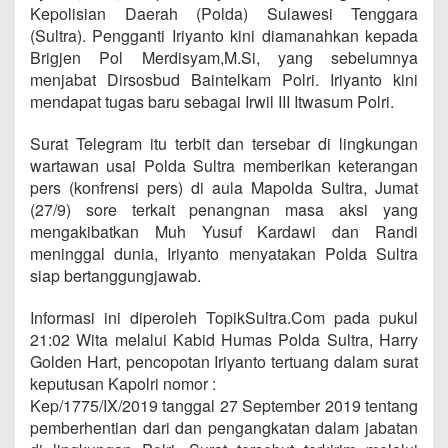
Kepolisian Daerah (Polda) Sulawesi Tenggara
(Sultra). Pengganti Iriyanto kini diamanahkan kepada
Brigjen Pol Merdisyam,M.Si, yang sebelumnya
menjabat Dirsosbud Baintelkam Polri. Iriyanto kini
mendapat tugas baru sebagai Irwil III Itwasum Polri.
Surat Telegram itu terbit dan tersebar di lingkungan
wartawan usai Polda Sultra memberikan keterangan
pers (konfrensi pers) di aula Mapolda Sultra, Jumat
(27/9) sore terkait penangnan masa aksi yang
mengakibatkan Muh Yusuf Kardawi dan Randi
meninggal dunia, Iriyanto menyatakan Polda Sultra
siap bertanggungjawab.
Informasi ini diperoleh TopikSultra.Com pada pukul
21:02 Wita melalui Kabid Humas Polda Sultra, Harry
Golden Hart, pencopotan Iriyanto tertuang dalam surat
keputusan Kapolri nomor :
Kep/1775/IX/2019 tanggal 27 September 2019 tentang
pemberhentian dari dan pengangkatan dalam jabatan