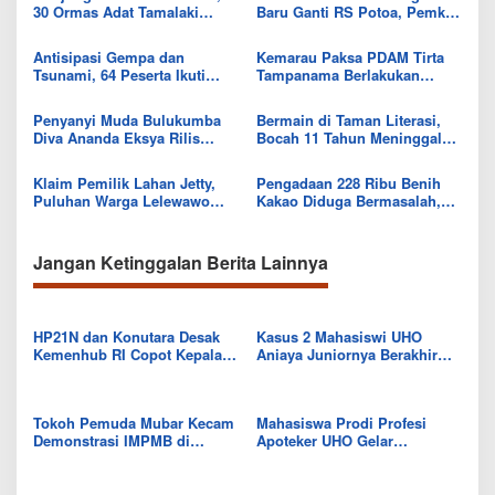
30 Ormas Adat Tamalaki
Baru Ganti RS Potoa, Pemkab
Tegaskan Dukung Investasi di
Kolut Mulai Kaji Skema Tukar
Bumi Mekongga
Aset
Antisipasi Gempa dan
Kemarau Paksa PDAM Tirta
Tsunami, 64 Peserta Ikuti
Tampanama Berlakukan
Sekolah Lapang BMKG di
Sistem Gilir Air di Wilayah
Kolaka Utara
IKK Wawo
Penyanyi Muda Bulukumba
Bermain di Taman Literasi,
Diva Ananda Eksya Rilis
Bocah 11 Tahun Meninggal
Single “Uwelaiki”, Perkuat
Usai Tersengat Listrik
Eksistensi Musik Bugis
Klaim Pemilik Lahan Jetty,
Pengadaan 228 Ribu Benih
Puluhan Warga Lelewawo
Kakao Diduga Bermasalah,
Siap Kawal Pemuatan Ore
Kejari Kolut Tingkatkan ke
Nikel PT RDP
Tahap Penyidikan
Jangan Ketinggalan Berita Lainnya
HP21N dan Konutara Desak
Kasus 2 Mahasiswi UHO
Kemenhub RI Copot Kepala
Aniaya Juniornya Berakhir
Syahbandar Molawe
Damai
Tokoh Pemuda Mubar Kecam
Mahasiswa Prodi Profesi
Demonstrasi IMPMB di
Apoteker UHO Gelar
Kemendagri
Sosialisasi PHBS di SDN 14
Moramo