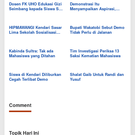
Dosen FK UHO Edukasi Gizi
Demonstrasi Itu
Seimbang kepada Siswa SD
Menyampaikan Aspirasi,
di Kendari
Bukan Merusak Fasilitas
Umum
HIPMAWANGI Kendari Sasar
Bupati Wakatobi Sebut Demo
Lima Sekolah Sosialisasi
Tidak Perlu di Jalanan
Pengenalan Kampus
Kabinda Sultra: Tak ada
Tim Investigasi Periksa 13
Mahasiswa yang Ditahan
Saksi Kematian Mahasiswa
Siswa di Kendari Diliburkan
Shalat Gaib Untuk Randi dan
Cegah Terlibat Demo
Yusuf
Comment
Topik Hari Ini