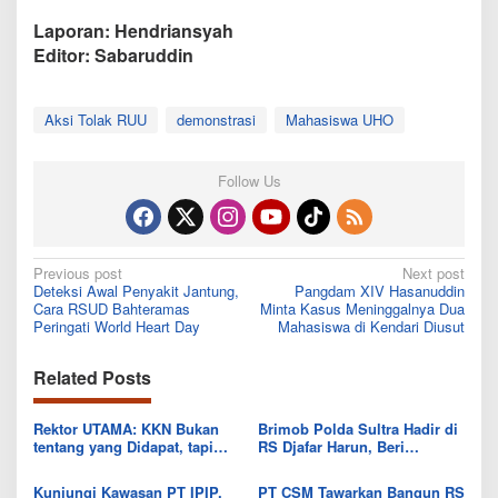
Laporan: Hendriansyah
Editor: Sabaruddin
Aksi Tolak RUU
demonstrasi
Mahasiswa UHO
Follow Us
Post
Previous post
Next post
Deteksi Awal Penyakit Jantung,
Pangdam XIV Hasanuddin
navigation
Cara RSUD Bahteramas
Minta Kasus Meninggalnya Dua
Peringati World Heart Day
Mahasiswa di Kendari Diusut
Related Posts
Rektor UTAMA: KKN Bukan
Brimob Polda Sultra Hadir di
tentang yang Didapat, tapi
RS Djafar Harun, Beri
Seberapa Banyak yang Bisa
Semangat dan Bingkisan
Diberikan
untuk Pasien
Kunjungi Kawasan PT IPIP,
PT CSM Tawarkan Bangun RS