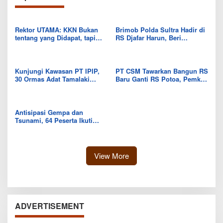
Rektor UTAMA: KKN Bukan
Brimob Polda Sultra Hadir di
tentang yang Didapat, tapi
RS Djafar Harun, Beri
Seberapa Banyak yang Bisa
Semangat dan Bingkisan
Diberikan
untuk Pasien
Kunjungi Kawasan PT IPIP,
PT CSM Tawarkan Bangun RS
30 Ormas Adat Tamalaki
Baru Ganti RS Potoa, Pemkab
Tegaskan Dukung Investasi di
Kolut Mulai Kaji Skema Tukar
Bumi Mekongga
Aset
Antisipasi Gempa dan
Tsunami, 64 Peserta Ikuti
Sekolah Lapang BMKG di
Kolaka Utara
View More
ADVERTISEMENT